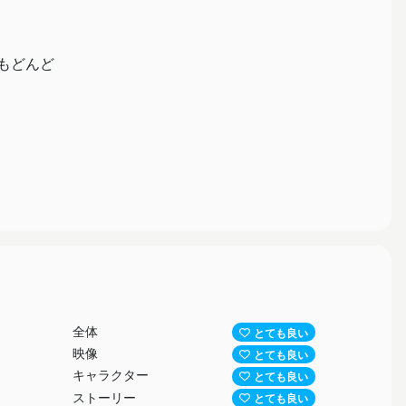
もどんど
持たず、
そのまま
かった。
全体
とても良い
映像
とても良い
キャラクター
とても良い
ストーリー
とても良い