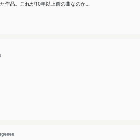
ｽ
た作品。これが10年以上前の曲なのか…
9
ngeeee