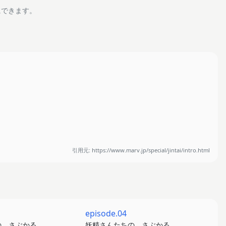
にできます。
引用元: https://www.marv.jp/special/jintai/intro.html
episode.04
の、さぶかる
妖精さんたちの、さぶかる