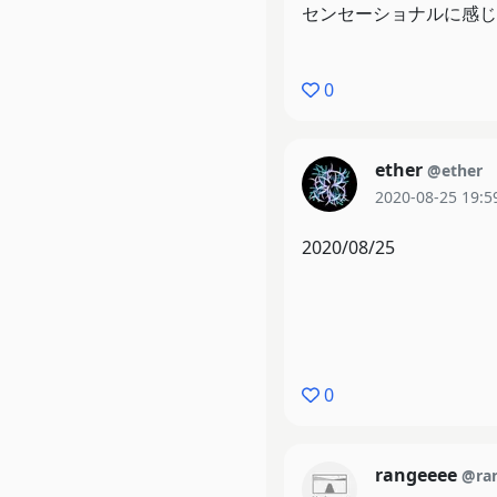
とりあえずブクマ行くﾃﾞ
センセーショナルに感じ
0
ether
@ether
2020-08-25 19:5
2020/08/25
0
rangeeee
@ra