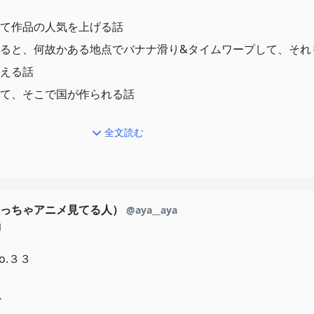
て作品の人気を上げる話
ると、何故かある地点でバナナ滑り&タイムワープして、それ
増える話
て、そこで国が作られる話
全文読む
なり難しい話で、要は｢助手さんは今まで本当の孤独で個性を
噂によって個性を見出そうとした所、たくさんのわたしの欲望
（めっちゃアニメ見てる人）
@aya__aya
と。
1
く好きで、謎多き妖精さんのヒトには無い習性が見られて面白
o.３３
端ない。
＞