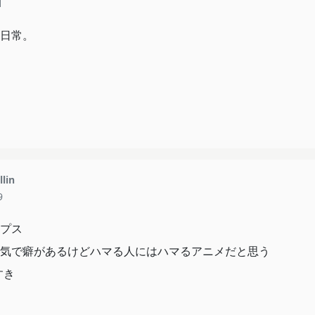
1
日常。
lin
9
プス
気で癖があるけどハマる人にはハマるアニメだと思う
すき