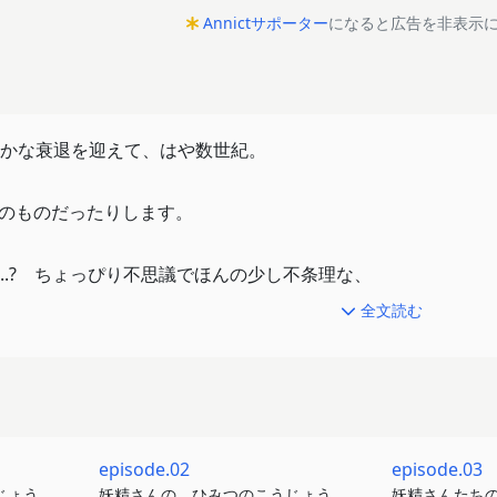
Annictサポーター
になると広告を非表示
かな衰退を迎えて、はや数世紀。
"のものだったりします。
....? ちょっぴり不思議でほんの少し不条理な、
全文読む
す。
episode.02
episode.03
じょう
妖精さんの、ひみつのこうじょう
妖精さんたち