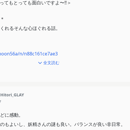
けど、妖精さんホントに何者…？？もはや世界を改変してるよ
４/とってもとっても面白いですよ〜‼︎＞
好きﾃﾞｽ 声のトーンも個体毎によって変わるのも好きﾃﾞｽｶﾞ、甲
＊
長い)
くれるそんな心ほぐれる話。
わたしの少し呆れ気味な声とかSな所とか正直な所とかめっち
emoon56a/n/n88c161ce7ae3
半を構築したロミオさん繋がりで、名前も少し聞いたことあったし見
全文読む
嬉しい。
が超オモロい。
Hitori_GLAY
7
るし、擦られてるダンスすこ
どに感動。
ﾃﾞｽ
のもよいし、妖精さんの謎も良い。バランスが良い非日常。