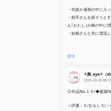
・何故か漫画の中に入っ
・助手さんを探そうとす
ん｢わたし｣が林の中に
・妖精さんと共に漂流し
独特すぎる！！(最高)
0
2個目の話は作中でもか
だからこそ探していて、
✧彪_aya✧
に個性になった｣ってこ
2025-09-20 06:3
3個目の話は個人的に凄
◇作品No.１９/◆鑑賞N
単話完結なのに満足感半
＜評価：Ｓ/おもしろい