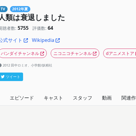
TV
2012年夏
人類は衰退しました
5755
64
視聴者数:
評価数:
公式サイト
Wikipedia
バンダイチャンネル
ニコニコチャンネル
dアニメストア
2012 田中ロミオ、小学館/妖精社
ツイート
エピソード
キャスト
スタッフ
動画
関連作