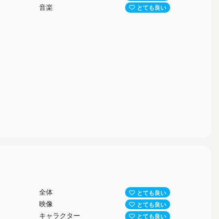
ねこれ。
音楽
とても良い
高いノーマ
ゃ好き。
てみたけ
全体
とても良い
映像
とても良い
キャラクター
とても良い