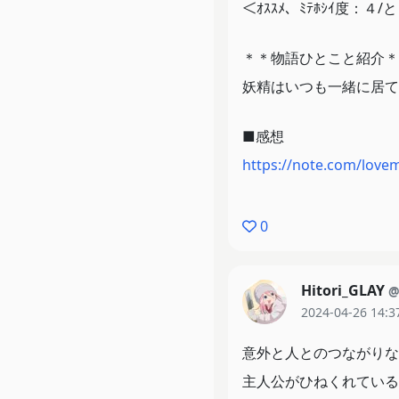
ただ、話全体を通してだ
＜ｵｽｽﾒ、ﾐﾃﾎｼｲ度：
あと喋り方可愛いﾃﾞｽ 
＊＊物語ひとこと紹介＊
ルボイスが一番好きﾃﾞｽ(
妖精はいつも一緒に居て
それと声繋がりだけど、
■感想
可愛い。
https://note.com/lov
Rewriteで話の大
ど、名作に出会えて凄く
0
Rewriteもだけど、話
Hitori_GLAY
@
OPめっちゃ好きﾃﾞｽ
2024-04-26 14:3
サビは頭を一緒に振って
意外と人とのつながりな
本気で原作読むか悩んでる
主人公がひねくれている