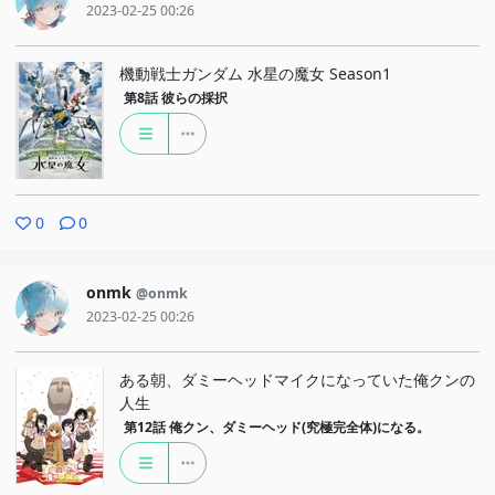
2023-02-25 00:26
機動戦士ガンダム 水星の魔女 Season1
第8話
彼らの採択
0
0
onmk
@onmk
2023-02-25 00:26
ある朝、ダミーヘッドマイクになっていた俺クンの
人生
第12話
俺クン、ダミーヘッド(究極完全体)になる。