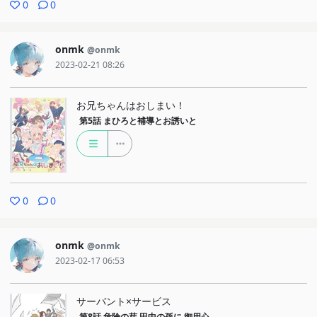
0
0
onmk
@onmk
2023-02-21 08:26
お兄ちゃんはおしまい！
第5話
まひろと補導とお誘いと
0
0
onmk
@onmk
2023-02-17 06:53
サーバント×サービス
第8話
危険の芽 田中の孫に 御用心