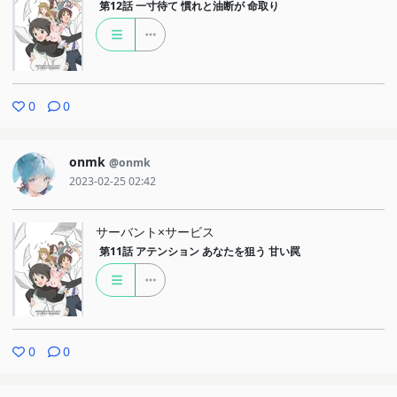
第12話
一寸待て 慣れと油断が 命取り
0
0
onmk
@onmk
2023-02-25 02:42
サーバント×サービス
第11話
アテンション あなたを狙う 甘い罠
0
0