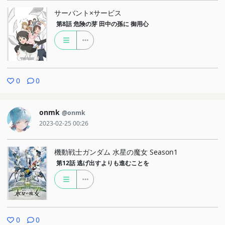
サーバント×サービス
第8話
危険の芽 田中の孫に 御用心
0
0
onmk
@onmk
2023-02-25 00:26
機動戦士ガンダム 水星の魔女 Season1
第12話
逃げ出すよりも進むことを
0
0