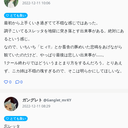
気が…
2022-12-11 10:06
自分の実力を試す場を得て、父から褒められ…。自己実現は今が旬
とても良い
な彼女にとって会社の重要度は上がり、スレッタの重要度は下がる
最初から上手くいき過ぎてて不穏な感じではあった。
スレッタへの信用は変わらない。けどスレッタだけが状況逆転の鍵
調子こいてるスレッタを地獄に突き落とす出来事がある。絶対にあ
だった時期は過ぎてしまった
るという感じ。
本物エランから嫌な意味で信用されているエラン5号はいきなりス
なので、いちいち「ヒィ!!」とか畜舎の豚めいた悲鳴をあげながら
レッタに会心の一撃をしたね
観ていたのだけど、やっぱり最後は悲しい出来事が……。
色仕掛けをするだけでなく、スレッタの中でミオリネへの信用を揺
1クール終わりではどういうまとまり方をするんだろう。とりあえ
らがした。そこにミオリネの雑な対応が重なれば状況は決したも同
ず、ニカ姉は不穏の塊すぎるので、そこは明らかにしてほしいな。
然
0
0
大切な人との信用は崩れた。また別の場所では世界構造の信用も崩
れそう
ガングレト
@Ganglet_mrKY
2022-12-11 08:29
ミオリネはデリングから「信用を軽視するな」と言われていた
これは経営の話だけど、信用は何にでも通用する話。ミオリネはス
とても良い
レッタからの信用の意味を軽視している
忘レッタ