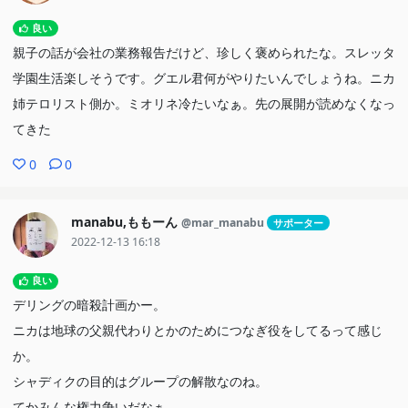
良い
親子の話が会社の業務報告だけど、珍しく褒められたな。スレッタ
学園生活楽しそうです。グエル君何がやりたいんでしょうね。ニカ
姉テロリスト側か。ミオリネ冷たいなぁ。先の展開が読めなくなっ
てきた
0
0
manabu,ももーん
@mar_manabu
サポーター
2022-12-13 16:18
良い
デリングの暗殺計画かー。
ニカは地球の父親代わりとかのためにつなぎ役をしてるって感じ
か。
シャディクの目的はグループの解散なのね。
てかみんな権力争いだなぁ。