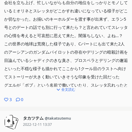
会社を立ち上げ、忙しいながらも自分の地位をしっかりとモノして
いるミオリネとスレッタがどこかすれ違いになっている様子がどこ
か切なかった。お揃いのキーホルダーを渡す事が出来ず、エラン5
号とのデートの話でも別に行って来たら？と言われていてスレッタ
の心情を考えると可哀想に思えて来た。闇落ちしない、よね…？
この世界の地球は荒廃した様子であり、Cパートにも出て来た2人
のアーシアンのガンダムパイロットの存在やデリングの暗殺計画を
目論んでいるシャディクのきな臭さ、プロスペラとデリングの邂逅
といった不穏な様子も描かれてここから1クール目のラストへ向け
てストーリーが大きく動いていきそうな印象を受けた回だった
グエルが「ボブ」という名前で働いていたり、スレッタ忘れったと
全文読む
いうダジャレが出て来たりと重いシーンだけでなく微笑ましい所も
3
0
あったのも良かった
タカツテム
@takatsutemu
2022-12-11 13:37