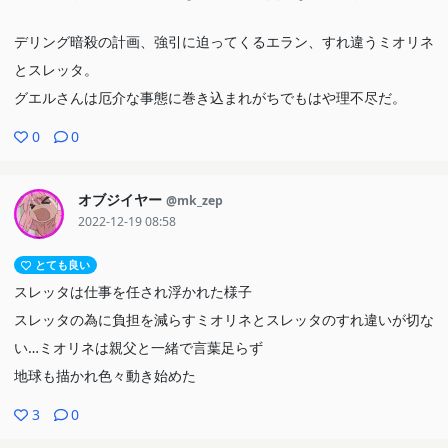
デリング暗殺の計画、強引に迫ってくるエラン、すれ違うミオリネ
とスレッタ。
グエルさんは厄介な事態に巻き込まれがちでもはや理不尽だ。
0
0
オブジイヤー
@mk_zep
2022-12-19 08:58
とても良い
スレッタは仕事を任され浮かれた様子
スレッタの為に負担を減らすミオリネとスレッタのすれ違いが切な
い…ミオリネは親父と一緒で言葉足らず
地球も描かれ色々動き始めた
3
0