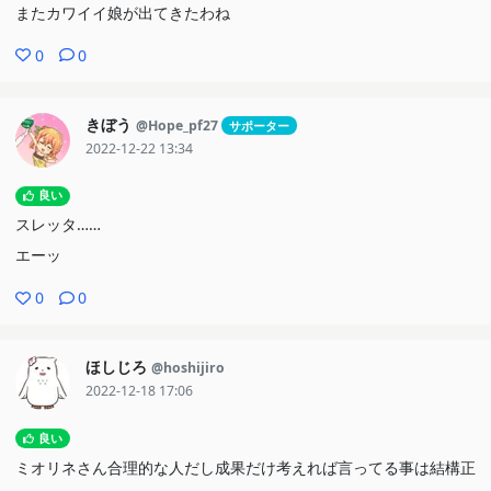
またカワイイ娘が出てきたわね
0
0
きぼう
@Hope_pf27
サポーター
2022-12-22 13:34
良い
スレッタ……
エーッ
0
0
ほしじろ
@hoshijiro
2022-12-18 17:06
良い
ミオリネさん合理的な人だし成果だけ考えれば言ってる事は結構正