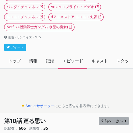
バンダイチャンネル
Amazon プライム・ビデオ
ニコニコチャンネル
dアニメストア ニコニコ支店
Netflix
(機動戦士ガンダム 水星の魔女)
創通・サンライズ・MBS
ツイート
トップ
情報
記録
エピソード
キャスト
スタッフ
Annictサポーター
になると広告を非表示にできます。
第10話 巡る思い
前へ
次へ
606
35
記録数 :
感想数 :