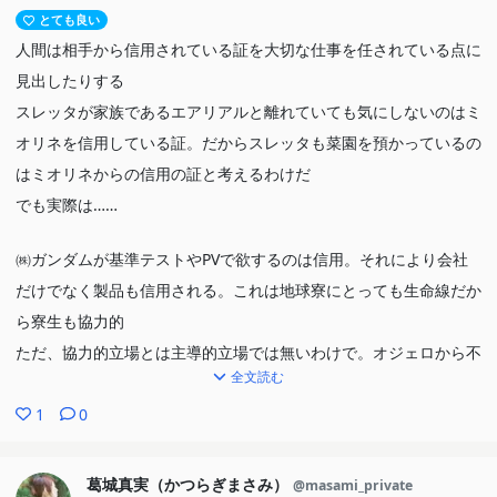
とても良い
人間は相手から信用されている証を大切な仕事を任されている点に
見出したりする
スレッタが家族であるエアリアルと離れていても気にしないのはミ
オリネを信用している証。だからスレッタも菜園を預かっているの
はミオリネからの信用の証と考えるわけだ
でも実際は……
㈱ガンダムが基準テストやPVで欲するのは信用。それにより会社
だけでなく製品も信用される。これは地球寮にとっても生命線だか
ら寮生も協力的
ただ、協力的立場とは主導的立場では無いわけで。オジェロから不
全文読む
満が出るのは当然。スレッタからは出ないのは自分は特別にミオリ
ネから信用されていると思っているから
1
0
一方のミオリネは会社経営が上々である為に別の意味で一杯一杯な
葛城真実（かつらぎまさみ）
@masami_private