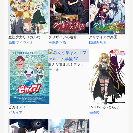
魔法少女リリカルなのはViVid
グリザイアの迷宮
グリザイアの楽園
高町ヴィヴィオ
松嶋みちる
松嶋みちる
みんな集まれ！ファルコム学園SC
ティオ
ピカイア！
To LOVEる -とらぶる- ダークネス2nd
ピカイア
藤崎綾