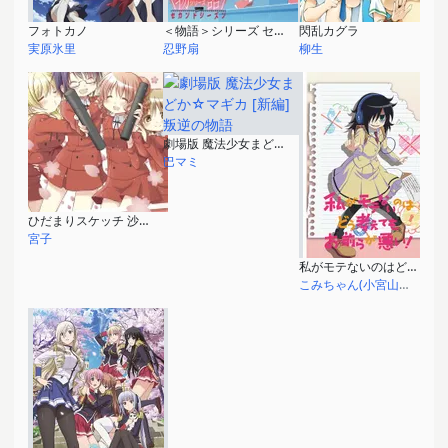
フォトカノ
＜物語＞シリーズ セカンドシーズン
閃乱カグラ
実原氷里
忍野扇
柳生
劇場版 魔法少女まどか☆マギカ [新編] 叛逆の物語
巴マミ
ひだまりスケッチ 沙英・ヒロ 卒業編
宮子
私がモテないのはどう考えてもお前らが悪い！
こみちゃん(小宮山琴美)