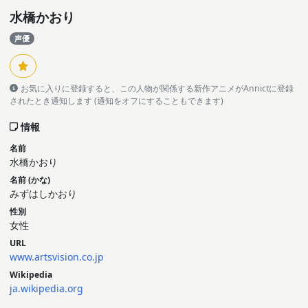
水橋かおり
声優
お気に入りに登録すると、この人物が関係する新作アニメがAnnictに登録
されたとき通知します (通知をオフにすることもできます)
情報
名前
水橋かおり
名前 (かな)
みずはしかおり
性別
女性
URL
www.artsvision.co.jp
Wikipedia
ja.wikipedia.org