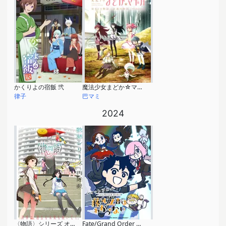
かくりよの宿飯 弐
魔法少女まどか☆マギカ 始まりの物語／永遠の物語 TV Edition
律子
巴マミ
2024
〈物語〉シリーズ オフ&モンスターシーズン
Fate/Grand Order 藤丸立香はわからない Season2