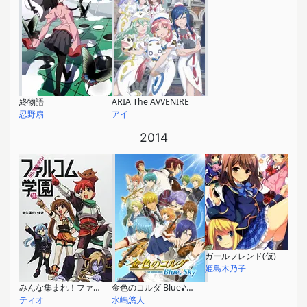
終物語
ARIA The AVVENIRE
忍野扇
アイ
2014
ガールフレンド(仮)
姫島木乃子
みんな集まれ！ファルコム学園
金色のコルダ Blue♪Sky
ティオ
水嶋悠人