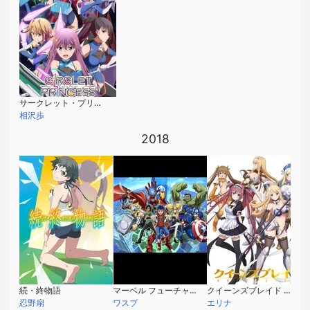
サークレット・プリンセス
相沢歩
2018
続・終物語
マーベル フューチャー・アベンジャーズ シーズン2
クイーンズブレイド UNLIMITED
忍野扇
ワスプ
エリナ