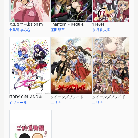
タユタマ -Kiss on my Deity-
Phantom ～Requiem for the Phantom～
11eyes
小鳥遊ゆみな
窪田早苗
奈月香央里
KIDDY GiRL-AND キディ・ガーランド
クイーンズブレイド 流浪の戦士
クイーンズブレイド 玉座を継ぐ者
イヴェール
エリナ
エリナ