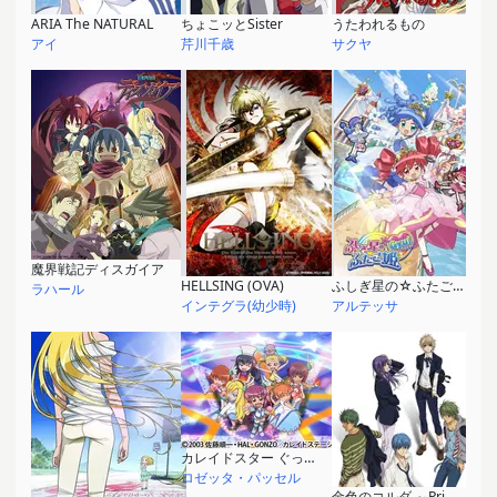
ARIA The NATURAL
ちょこッとSister
うたわれるもの
アイ
芹川千歳
サクヤ
魔界戦記ディスガイア
HELLSING (OVA)
ふしぎ星の☆ふたご姫 Gyu！
ラハール
インテグラ(幼少時)
アルテッサ
カレイドスター ぐっどだよ！ぐぅーっど！
ロゼッタ・パッセル
金色のコルダ ～Primo Passo～