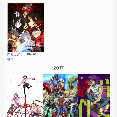
閃乱カグラ SHINOVI MASTER -東京妖魔篇-
柳生
2017