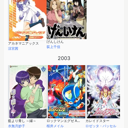
げんしけん
アカネマニアックス
荻上千佳
涼宮茜
2003
藍より青し ～縁～
ロックマンエグゼ AXESS
カレイドスター
水無月妙子
桜井メイル
ロゼッタ・バッセル