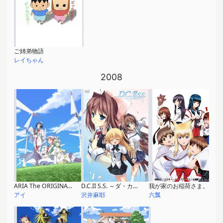
ご姉弟物語
レイちゃん
2008
ARIA The ORIGINATION
D.C.II S.S. ～ダ・カーポII セカンドシーズン～
我が家のお稲荷さま。
アイ
沢井麻耶
六瓢