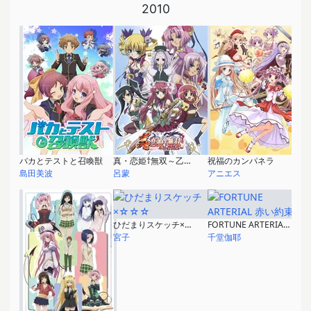
2010
バカとテストと召喚獣
真・恋姫†無双～乙女大乱～
祝福のカンパネラ
島田美波
呂蒙
アニエス
ひだまりスケッチ×☆☆☆
FORTUNE ARTERIAL 赤い約束
宮子
千堂伽耶