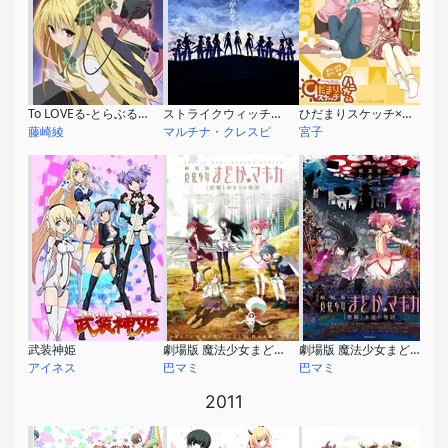
To LOVEる-とらぶる- ダークネス
ストライクウィッチーズ 劇場版
ひだまりスケッチ×ハニカム
藤崎綾
マルチナ・クレスピ
宮子
武装神姫
劇場版 魔法少女まどか☆マギカ [前編] 始まりの物語
劇場版 魔法少女まどか☆マギカ [後編] 永遠の物語
アイネス
巴マミ
巴マミ
2011