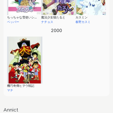
ちっちゃな雪使いシュガー
魔法少女猫たると
カスミン
ペッパー
ナチョス
春野カスミ
2000
機巧奇傳ヒヲウ戦記
マチ
Annict