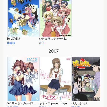
To LOVEる
ひだまりスケッチ×365
藤崎綾
宮子
2007
D.C.II ～ダ・カーポII～
キミキス pure rouge
げんしけん2