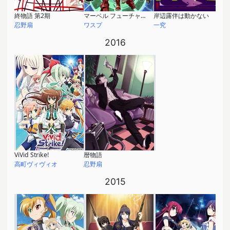
終物語 第2期
マーベル フューチャー・アベンジャーズ
岸辺露伴は動かない
忍野扇
ワスプ
一究
2016
ViVid Strike!
暦物語
高町ヴィヴィオ
忍野扇
2015