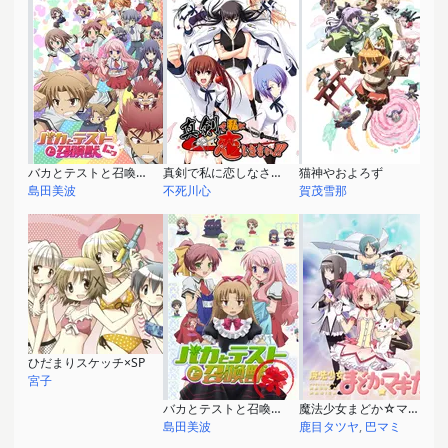
バカとテストと召喚獣にっ！
真剣で私に恋しなさい！！
猫神やおよろず
島田美波
不死川心
賀茂雪那
ひだまりスケッチ×SP
宮子
バカとテストと召喚獣 ～祭～
魔法少女まどか☆マギカ
島田美波
鹿目タツヤ
,
巴マミ