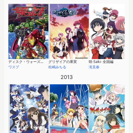
ディスク・ウォーズ：アベンジャーズ
グリザイアの果実
咲-Saki- 全国編
ワスプ
松嶋みちる
滝見春
2013