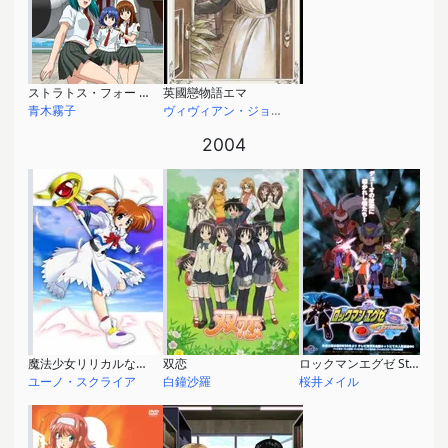
ストラトス・フォー アドヴァンス
英國戀物語エマ
青木霧子
ヴィヴィアン・ジョーンズ
2004
魔法少女リリカルなのは
双恋
ロックマンエグゼ Stream
ユーノ・スクライア
白鐘沙羅
桜井メイル