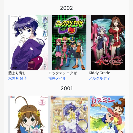
2002
藍より青し
ロックマンエグゼ
Kiddy Grade
水無月 妙子
桜井メイル
メルクルディ
2001