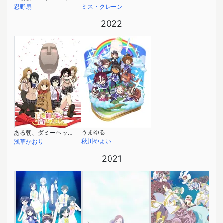
忍野扇
ミス・クレーン
2022
うまゆる
ある朝、ダミーヘッドマイクになっていた俺クンの人生
秋川やよい
浅草かおり
2021