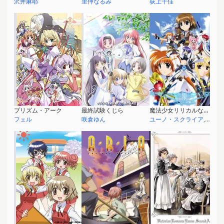
沢井麻耶
里仲なるみ
荻上千佳
プリズム・アーク
最終試験くじら
魔法少女リリカルなのはStrikerS
フェル
咲倉ゆん
ユーノ・スクライア
,
ヴィ