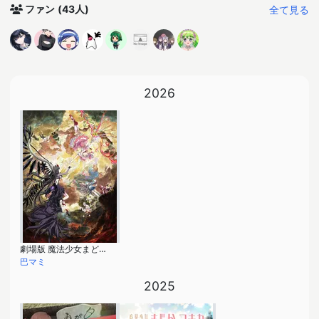
全て見る
ファン
(43人)
2026
劇場版 魔法少女まどか☆マギカ〈ワルプルギスの廻天〉
巴マミ
2025