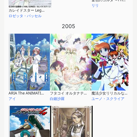
リリ
カレイドスター Legend of phoenix～レイラ・ハミルトン物語～
ロゼッタ・バッセル
2005
ARIA The ANIMATION
フタコイ オルタナティブ
魔法少女リリカルなのはA's
アイ
白鐘沙羅
ユーノ・スクライア