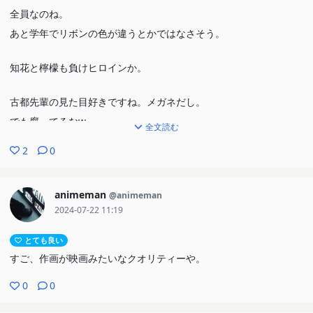
全員なのね。
あと学年でリボンの色が違うとかではなさそう。
知花と檸檬も負けヒロインか。
古都先輩の見た目好きですね。メガネだし。
でも腐ってるなw
全文読む
2
0
女の子の分類は幼馴染か泥棒猫かw
妹ちゃんもかわいい。
animeman
@animeman
2024-07-22 11:19
とても良い
すご、作画が映画みたいなクオリティーや。
0
0