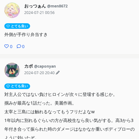
おっつぁん
@men8672
2024-07-21 00:56
とても良い
外側が手作り弁当すき
0
0
カポ
@caponyan
2024-07-20 20:40
とても良い
対主人公ではない負けヒロインが次々に登場する感じか。
掴みが最高な1話だった。美麗作画。
太宰と三島には触れるなってもうフリだよなw
1年以内に別れるぐらいの方が高校生なら良い気がする。高3から3
年付き合って振られた時のダメージはなかなか重いボディブローの
ように効いたぞ。