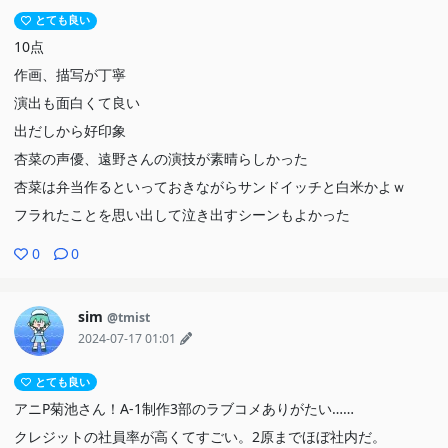
とても良い
10点
作画、描写が丁寧
演出も面白くて良い
出だしから好印象
杏菜の声優、遠野さんの演技が素晴らしかった
杏菜は弁当作るといっておきながらサンドイッチと白米かよｗ
フラれたことを思い出して泣き出すシーンもよかった
0
0
sim
@tmist
2024-07-17 01:01
とても良い
アニP菊池さん！A-1制作3部のラブコメありがたい……
クレジットの社員率が高くてすごい。2原までほぼ社内だ。