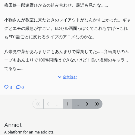
梅田修一郎遠野ひかるの組み合わせ、最近も見たな……
小鞠さんが教室に来たときのレイアウトがなんかすごかった。ギャ
グとエモの緩急がすごい。EDセル画面っぽくてこれもすげ〜これ
もED1話ごとに変わるタイプのアニメなのかな。
八奈見杏菜があんまりにもあんまりで爆笑してた……弁当周りのム
ーブもあんまりで100%同情はできないけど！良い塩梅のキャラし
てるな……
全文読む
3
0
...
1
...
Annict
A platform for anime addicts.