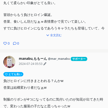
丸くて柔らかい印象がとても良い。
冒頭からもう負けヒロイン爆誕。
杏菜、食いしん坊だなぁｗ表情豊かで見ていて楽しい。
すでに負けヒロインになるであろうキャラたちも登場していて、今
後がとても楽しみ。
全文読む
温水くん自身になにか関係性の発展があるのかも気になるとこ
0
0
ろ・・・
manabu,ももーん
@mar_manabu
サポーター
アニメ本編とは関係ないけど、公式HPで毎話更新される相関図
2024-07-24 05:53
や"八奈見杏菜カロリーメーター"なるコンテンツもあってこっちも
面白い。
とても良い
負けヒロインに付きまとわれる？んかw
杏菜は結構変わり者だなぁw
制服のリボンが4つになってるのに気付いたのが知花が出てきた時
で、変わった服装の子だなと思っちゃったw