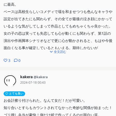
に最高。
ベースは高校生らしいコメディで場を和ませつつも色んなキャラや
設定が出てきたにも関わらず、その全てが最後の泣き顔にかかって
いるような気がしてしまって作品としてもめちゃくちゃ良かった。
女の子の恋は実っても失恋しても心が動くにも関わらず、第1話の
演出や作画脚本シナリオなどで更に心が動かされると、もはや今後
面白くなる事が確定しているともいえる。期待しかないが
全文読む
3
0
kakera
@kakera
2024-07-18 00:43
とても良い
お会計擦り付けられた。なんて女だ！だが可愛い。
知り合いとすらもカウントされてなかった奇妙な関係が始まった！
ゴリ押し弁当が豪快！側だけ紙で作ってくるのが面白い笑。