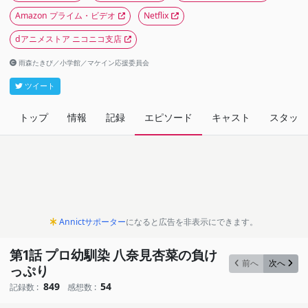
Amazon プライム・ビデオ
Netflix
dアニメストア ニコニコ支店
雨森たきび／小学館／マケイン応援委員会
ツイート
トップ
情報
記録
エピソード
キャスト
スタッフ
Annictサポーター
になると広告を非表示にできます。
第1話 プロ幼馴染 八奈見杏菜の負け
前へ
次へ
っぷり
849
54
記録数 :
感想数 :