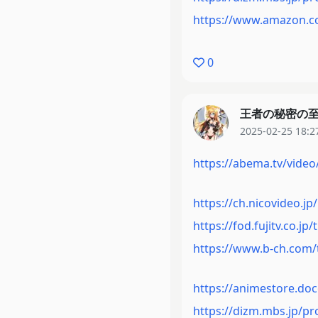
https://www.amazon.c
0
王者の秘密の
2025-02-25 18:2
https://abema.tv/video/
https://ch.nicovideo.j
https://fod.fujitv.co.jp/
https://www.b-ch.com/t
https://animestore.do
https://dizm.mbs.jp/p