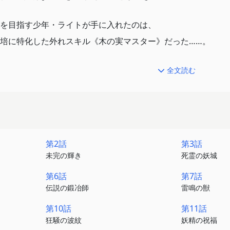
を目指す少年・ライトが手に入れたのは、
培に特化した外れスキル《木の実マスター》だった……。
び食べると必ず死ぬため、やり直しはできない。
全文読む
なる」と約束した幼馴染・レーナは
り、差が開いていく。
込む日々を送るライトだが
第2話
第3話
スキルの実”を食べてしまい――
未完の輝き
死霊の妖城
第6話
第7話
……！？」
伝説の鍛冶師
雷鳴の獣
イトは、《木の実マスター》の真の力を知ることになる。
第10話
第11話
狂騒の波紋
妖精の祝福
の実”を食べられるという驚愕の能力だった！