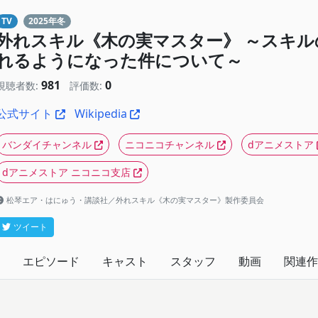
TV
2025年冬
外れスキル《木の実マスター》 ～スキ
れるようになった件について～
981
0
視聴者数:
評価数:
公式サイト
Wikipedia
バンダイチャンネル
ニコニコチャンネル
dアニメストア
dアニメストア ニコニコ支店
松琴エア・はにゅう・講談社／外れスキル《木の実マスター》製作委員会
ツイート
エピソード
キャスト
スタッフ
動画
関連作