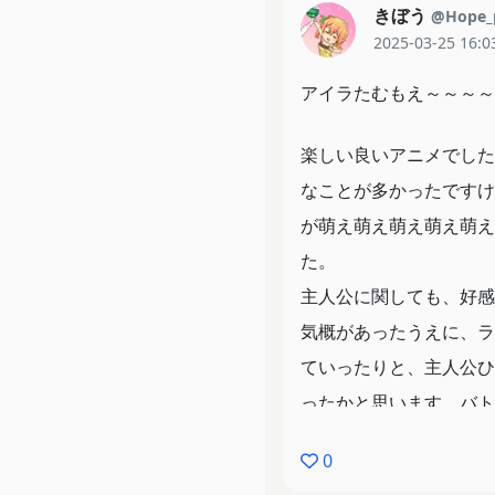
きぼう
@Hope_
2025-03-25 16:0
アイラたむもえ～～～～
楽しい良いアニメでした
なことが多かったですけ
が萌え萌え萌え萌え萌え
た。
主人公に関しても、好感
気概があったうえに、ラ
ていったりと、主人公ひ
ったかと思います。バト
っとエロ衣装で戦ってく
0
このアニメのおかげで今