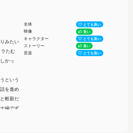
全体
とても良い
映像
良い
キャラクター
とても良い
りみたい
ストーリー
良い
イラたむ
音楽
とても良い
しかっ
うという
話を進め
と斬新だ
ナ編でず
ピザ食べ