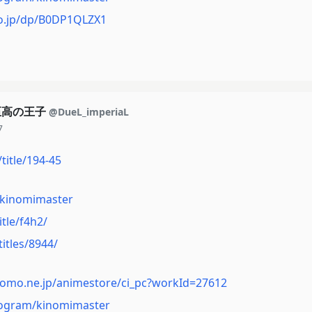
o.jp/dp/B0DP1QLZX1
至高の王子
@DueL_imperiaL
7
title/194-45
p/kinomimaster
title/f4h2/
itles/8944/
como.ne.jp/animestore/ci_pc?workId=27612
rogram/kinomimaster