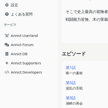
設定
そこで史上最高の冒険者
よくある質問
戦闘能力皆無、木の実栽
サービス
“スキルの実”はふたた
Annict Userland
一方、「一緒に冒険者に
Annict Forum
史上最速でSランクにな
エピソード
Annict DB
農作業と剣の修行に打ち
Annict Supporters
第1話
ある日偶然、2つ目の“
Annict Developers
唯一の素材
第5話
「なんで死んでないんだ
波乱の舌戦
死亡フラグを回避したラ
第9話
湖畔の再会
それは何回でも“スキル