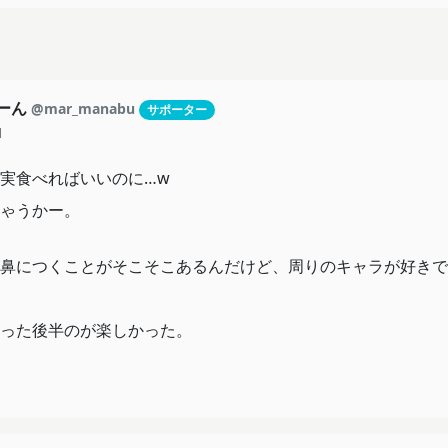
追加されるハイパーチート！！
キルだったのだ！！！
タジーが、待望のアニメ化！
もーん
@mar_manabu
サポーター
1
れた男による、歴史に名を残す冒険が、いま始まる……！
実食べればいいのに…w
ゃうかー。
鼻につくことがそこそこあるんだけど、周りのキャラが好きで
った後半のが楽しかった。