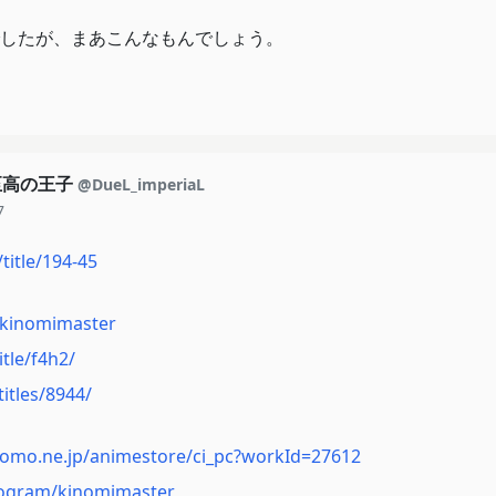
したが、まあこんなもんでしょう。
至高の王子
@DueL_imperiaL
7
title/194-45
p/kinomimaster
title/f4h2/
itles/8944/
como.ne.jp/animestore/ci_pc?workId=27612
rogram/kinomimaster