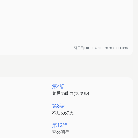
引用元: https://kinomimaster.com/
第4話
禁忌の能力(スキル)
第8話
不屈の灯火
第12話
宵の明星