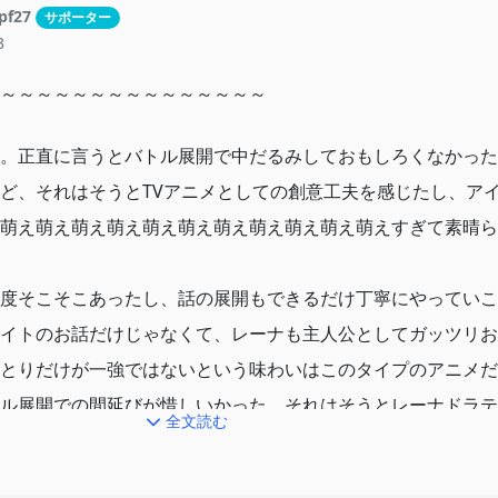
pf27
サポーター
3
～～～～～～～～～～～～～～～
。正直に言うとバトル展開で中だるみしておもしろくなかった
ど、それはそうとTVアニメとしての創意工夫を感じたし、ア
萌え萌え萌え萌え萌え萌え萌え萌え萌え萌え萌えすぎて素晴ら
度そこそこあったし、話の展開もできるだけ丁寧にやっていこ
イトのお話だけじゃなくて、レーナも主人公としてガッツリお
とりだけが一強ではないという味わいはこのタイプのアニメだ
ル展開での間延びが惜しいかった、それはそうとレーナドラテ
全文読む
れてたのは本当にありがとう案件だよな？？？？
期ピザを食べることが多くなりました。 アイラたむいっぱい