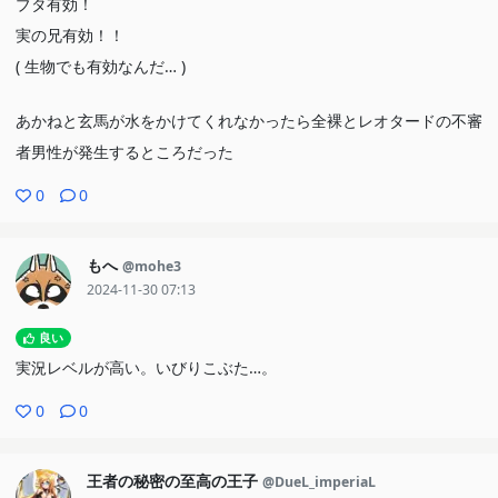
ブタ有効！
実の兄有効！！
( 生物でも有効なんだ… )
あかねと玄馬が水をかけてくれなかったら全裸とレオタードの不審
者男性が発生するところだった
0
0
もへ
@mohe3
2024-11-30 07:13
良い
実況レベルが高い。いびりこぶた…。
0
0
王者の秘密の至高の王子
@DueL_imperiaL