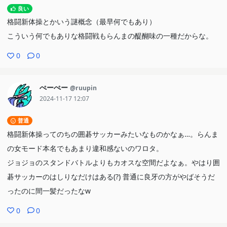
良い
格闘新体操とかいう謎概念（最早何でもあり）
こういう何でもありな格闘戦もらんまの醍醐味の一種だからな。
0
0
ぺーぺー
@ruupin
2024-11-17 12:07
普通
格闘新体操ってのちの囲碁サッカーみたいなものかなぁ…。らんま
の女モード本名でもあまり違和感ないのワロタ。
ジョジョのスタンドバトルよりもカオスな空間だよなぁ。やはり囲
碁サッカーのはしりなだけはある(?) 普通に良牙の方がやばそうだ
ったのに間一髪だったなw
0
0