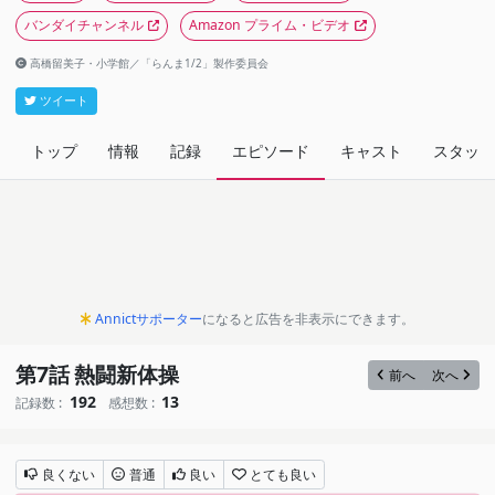
バンダイチャンネル
Amazon プライム・ビデオ
高橋留美子・小学館／「らんま1/2」製作委員会
ツイート
トップ
情報
記録
エピソード
キャスト
スタッフ
Annictサポーター
になると広告を非表示にできます。
第7話 熱闘新体操
前へ
次へ
192
13
記録数 :
感想数 :
良くない
普通
良い
とても良い