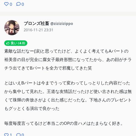
0
0
ブロンズ社畜
@zizizizippo
2016-11-21 23:31
良い (4.0)
素敵な話だなー(涙)と思ってたけど、よくよく考えてもAパートの
裕美音の目が完全に腐女子最終形態になってたから、あの顔がチラ
チラ出てきてBパートを全力で邪魔してきた笑
とはいえBパートは今までうって変わってしっとりした内容だった
から集中して見れた。王道な友情話だったけど使い古された感は無
くて珠輝の奔放さがよく出た感じだったな。下地さんのプレゼント
もグッとくる演出で良かった
毎度毎度言ってるけど本当このOPの音ハメはたまらなく好き。
1
0