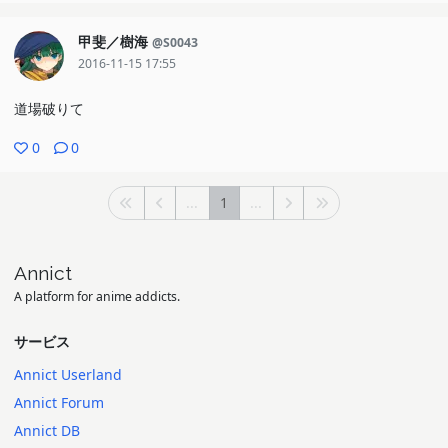
甲斐／樹海
@S0043
2016-11-15 17:55
道場破りて
0
0
...
1
...
Annict
A platform for anime addicts.
サービス
Annict Userland
Annict Forum
Annict DB