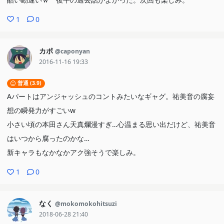
1
0
カポ
@caponyan
2016-11-16 19:33
普通 (3.9)
Aパートはアンジャッシュのコントみたいなギャグ。祐美音の腐妄
想の瞬発力がすごいw
小さい頃の本田さん天真爛漫すぎ…心温まる思い出だけど、祐美音
はいつから腐ったのかな…
新キャラもなかなかアク強そうで楽しみ。
1
0
なく
@mokomokohitsuzi
2018-06-28 21:40