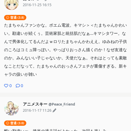
2016-11-25 16:15
普通 (3.8)
たまちゃんファンかな。ポエム電波。キマシ＞＜たまちゃんかわい
い。勘違いが続くぅ。芸術家肌と統括肌だなぁ…キマシタワー。な
んで男体化してるんだよｗロリたまちゃんかわええ。ゆみねの子供
のころはコミュ障っぽい。やっぱりおっさん描くのか！なぜ友達な
のか。みんないい子じゃないか。天使だなぁ。それはとっても素敵
なことだなって。たまちゃんのおっさんフェチが重傷すぎる。新キ
ャラの扱いが雑い
0
0
アニメスキー
@Peace_Friend
2016-11-17 11:26
普通 (3.0)
酷い勘違いｗ 後半の過去話がよかった。次回も楽しみ。