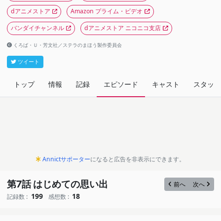
dアニメストア
Amazon プライム・ビデオ
バンダイチャンネル
dアニメストア ニコニコ支店
くろば・Ｕ・芳文社／ステラのまほう製作委員会
ツイート
トップ
情報
記録
エピソード
キャスト
スタッフ
Annictサポーター
になると広告を非表示にできます。
第7話 はじめての思い出
前へ
次へ
199
18
記録数 :
感想数 :