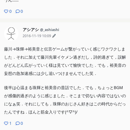
0
0
アシアシ
@_ashiashi
2016-11-19 10:09
藤川→珠輝→裕美音と伝言ゲームが繋がっていく感じワクワクしま
した．それに加えて藤川先輩イケメン過ぎだし，詩的過ぎて，誤解
がどんどん広がっていく様は見ていて愉快でした．でも，裕美音の
妄想の急加速感には少し追いつけませんでした笑．
後半は心温まる珠輝と裕美音の昔話でした．でも，ちょっとBGM
が感傷的過ぎのように感じました．そこまで切ない内容ではないの
になぁ笑．それにしても，珠輝のおじさん好きはこの時代からだっ
たんですね．ほんと筋金入りです(^▽^)/
1
0