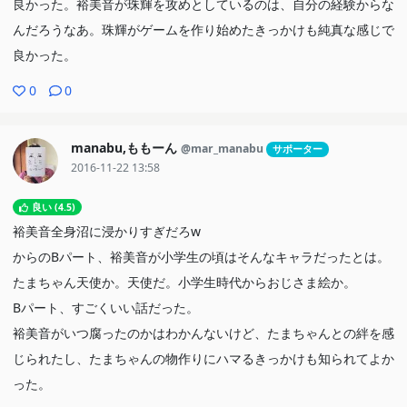
良かった。裕美音が珠輝を攻めとしているのは、自分の経験からな
んだろうなあ。珠輝がゲームを作り始めたきっかけも純真な感じで
良かった。
0
0
manabu,ももーん
@mar_manabu
サポーター
2016-11-22 13:58
良い (4.5)
裕美音全身沼に浸かりすぎだろw
からのBパート、裕美音が小学生の頃はそんなキャラだったとは。
たまちゃん天使か。天使だ。小学生時代からおじさま絵か。
Bパート、すごくいい話だった。
裕美音がいつ腐ったのかはわかんないけど、たまちゃんとの絆を感
じられたし、たまちゃんの物作りにハマるきっかけも知られてよか
った。