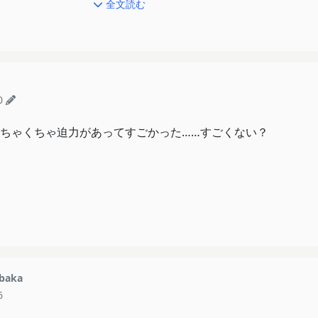
全文読む
出！追加装備！ビーム！
える！凍る！ドラゴン！
から壊れる表情！怒りの絶叫！
！相反する2人の画面分割カットイン！
0
る味方！敵と味方の全員協力！
ちゃくちゃ迫力があってすごかった……すごくない？
ール！
んけど解決！！
！！
とどの展開も激アツな山場になってて、オイオイオイオイ！！
くなる
baka
拳は握ってしまうし、笑みは溢れるし、口を噛み締めてしまう
6
て盛り上げてくれる音楽もかっこええねん！！！