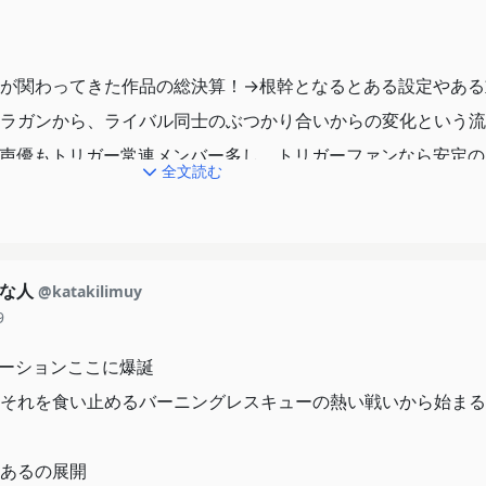
に反対できるというのは偉い事だ。
1、日本はとても大変な状態だけど、それでもなんだかわからないけ
が関わってきた作品の総決算！→根幹となるとある設定やある
欲しいぜ。
ラガンから、ライバル同士のぶつかり合いからの変化という流
声優もトリガー常連メンバー多し。トリガーファンなら安定の
全文読む
ょな人
@katakilimuy
9
もっ！ 地球もっ！ あんたもなぁ！」
メーションここに爆誕
それを食い止めるバーニングレスキューの熱い戦いから始まる
ものを敢えて引用し、再構築する。細田守監督の〈ぼくらのウ
ズ〉でも用いられた技法。失敗するとただの二番煎じになるが
あるの展開
からの殻を破け、進化した作品を作れる！