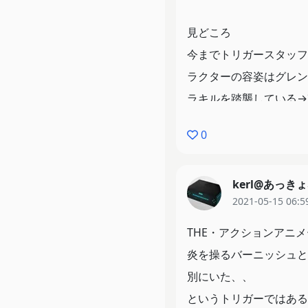
いると思ったら盲信せず
見どころ
本当に2024/01/0
今までトリガースタッフ
なるような世界になって
ラクターの容姿はグレン
ラキルを踏襲している→
さ
0
名ゼリフ
「滅殺開墾ビーム！」
kerl@あっき
2021-05-15 06:5
「俺は助けるぜ！ リオ
THE・アクションアニ
技術的学び
炎を操るバーニッシュと
今まで自分が書いてきた
別にいた、、
ム〉から〈サマーウォー
というトリガーではある
り調理してやると過去作