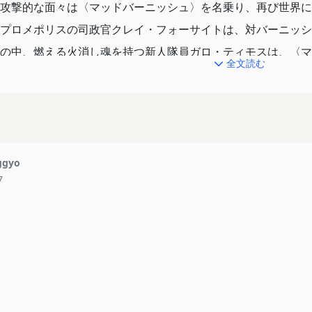
攻撃的な面々は〈マッドバーニッシュ〉を名乗り、再び世界に
プロメポリスの司政官クレイ・フォーサイトは、対バーニッシ
の中、燃える火消し魂を持つ新人隊員ガロ・ティモスは、〈マ
全文読む
ィアと出会い、激しくぶつかり合う。リオを捕らえることに成
ってくれた恩人で憧れのヒーロー ―― 誇らしげに喜ぶガロで
バーニッシュ〉の幹部であるゲーラ、メイスと共に捕らえられ
たどり着くも、そこで目にしたものは、懸命に生きる〈バーニ
実を告げられることに。
gyo
7
球規模で進められている“ある計画”の存在を知ることになる―