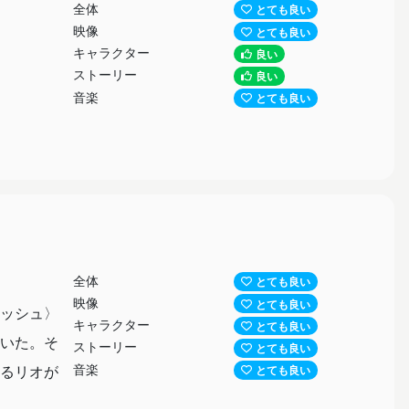
全体
とても良い
映像
とても良い
キャラクター
良い
ストーリー
良い
音楽
とても良い
を全面に
われてい
しても)
話した
全体
とても良い
映像
とても良い
ッシュ〉
キャラクター
ど、自分
とても良い
いた。そ
ストーリー
とても良い
「お前に
音楽
るリオが
とても良い
間違って