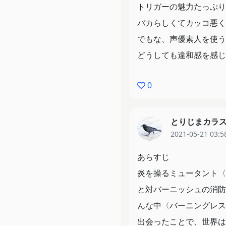
トリガーの魅力たっぷり
バカらしくてカッコ悪く
改めて見ていると、色々
でもな、声優素人を使う
どうしても違和感を感じ
街中では四角張ったデザ
出しているが、バーニッ
0
て対照的に描かれていた
劇中でも言及されてるが
とりじまカラ
リオから知らされたクレ
2021-05-21 03:5
直接本人に聞きに行き捕
あらすじ
が、虚実織り交ぜて丸め
炎を操るミュータント〈
ただ、地下のバーニッシ
と対バーニッシュの消防
がバカだという自覚を確
んな中〈バーニングレス
何がわかる！」からの会
出会ったことで、世界は