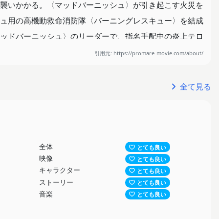
襲いかかる。〈マッドバーニッシュ〉が引き起こす火災を
ュ用の高機動救命消防隊〈バーニングレスキュー〉を結成
ッドバーニッシュ〉のリーダーで、指名手配中の炎上テロ
功し、クレイからその功績を認められ ―― ガロにとって
引用元: https://promare-movie.com/about/
あった。
ていた〈バーニッシュ〉を引き連れて脱走する。後を追っ
全て見る
ッシュ〉たちの姿であった。そして、リオから〈バーニッ
全体
とても良い
映像
とても良い
―
キャラクター
とても良い
ストーリー
とても良い
音楽
とても良い