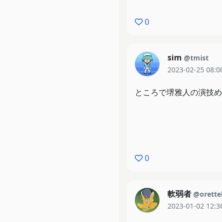
デッケー機械が変形！射
0
特殊能力を身に纏う！燃
笑顔が張り付いた鉄面皮
sim
@tmist
変形してから名乗り向上
2023-02-25 08:0
追い詰められた時に現れ
ところで堺雅人の演技め
地球を越えた宇宙のスケ
デカい展開で何か分から
エンドロールドーーン！
0
全部最高〜〜〜〜〜！！
後半の1時間はもうずっ
オオォ〜〜！！と叫びた
軟弱者
@orette
少なくとも声は出るし、
2023-01-02 12:3
そしてその映像に合わせ