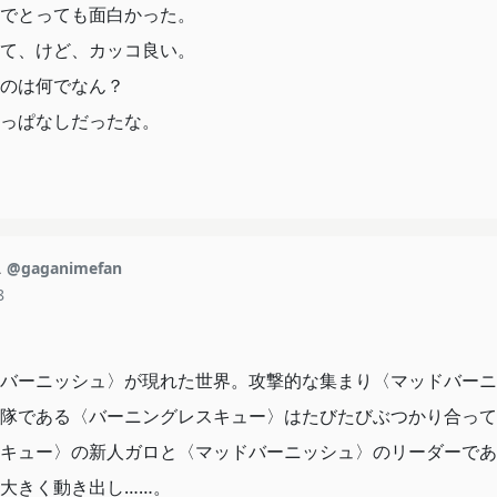
でとっても面白かった。
て、けど、カッコ良い。
気付くこともあったので少しメモ
のは何でなん？
っぱなしだったな。
インが多く、明らかにポリゴンというかCGチックであること
シュの炎や地下の研究施設等には曲線や円形といった意匠が使
んだなあというのを少し感じる。ピザは丸いけどな！
ガロは基本的にバカ。直情バカ。
ス
@gaganimefan
イの企みをそのまま(自分が尊敬している人間だというのを加味
8
まるのはあまりにも馬鹿。クレイは(力有る故の慢心か)真実を
込む事もできたんだよな。
バーニッシュ〉が現れた世界。攻撃的な集まり〈マッドバーニ
ュの真実についても全く理解してないくらいに馬鹿ではあるけ
隊である〈バーニングレスキュー〉はたびたびぶつかり合って
りと持っていて、相手を尊重する姿勢がとても良い。リオとの
キュー〉の新人ガロと〈マッドバーニッシュ〉のリーダーであ
話にそのスタンスが見られる。尊敬しているクレイに対しても
大きく動き出し……。