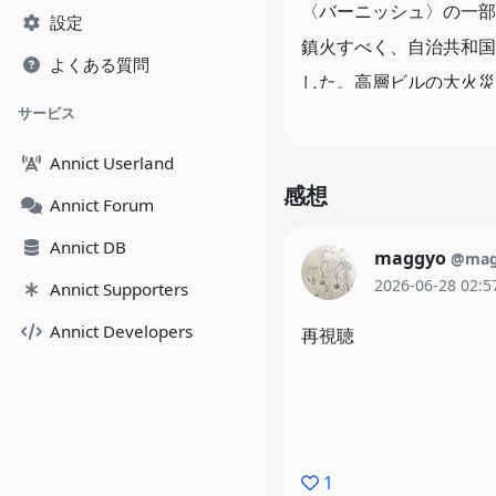
〈バーニッシュ〉の一部
設定
鎮火すべく、自治共和国
よくある質問
した。高層ビルの大火災
サービス
リスト、リオ・フォーテ
クレイは幼き頃、命を救
Annict Userland
しかし、リオは〈マッド
感想
Annict Forum
たガロが彼らのアジトに
Annict DB
maggyo
シュ〉をめぐる衝撃の真
@mag
2026-06-28 02:5
Annict Supporters
何が正しいのか――。
Annict Developers
再視聴
そんな折、ガロたちは地
1