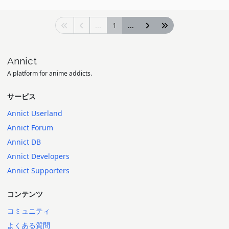
...
1
...
Annict
A platform for anime addicts.
サービス
Annict Userland
Annict Forum
Annict DB
Annict Developers
Annict Supporters
コンテンツ
コミュニティ
よくある質問