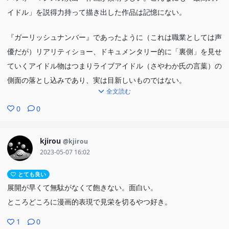
イドル」を説得力持って描き出した作品は記憶にない。
『ガーリッシュナンバー』であったように（これは職業としては声
優だが）リアリティショー、ドキュメンタリー的に「裏側」を見せ
ていくアイドル物はつまりライブアイドル（さやわか氏の言葉）の
側面の落とし込みであり、実は目新しいものではない。
全文読む
では何故この回に圧倒的パワーがあるかと言えば、それは「嘘」と
言表されるアイの振る舞いがどうしようもなく本物だからではない
0
0
か。
kjirou
@kjirou
簡単に言えばアイは子供によって初めて「本物」の愛を知った（オ
2023-05-07 16:02
タ芸のところの笑顔に関する流れが象徴している）という話だが、
とても良い
死に際に言う様に彼女には「愛したい」という気持ちが確かにあっ
展開が早くて無駄がなくて飽きない。面白い。
た。そして驚くべき水準で実戦をもしていた。結局「愛」と言い切
ところどころに漫画的表現で見栄を切るやつ好き。
れなかったのは境遇から来る実感の無さ、自信の無さだったのだ。
物語上ファンサは嘘、子への愛は本物、という構図を取っている
1
0