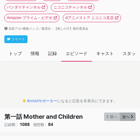
バンダイチャンネル
ニコニコチャンネル
Amazon プライム・ビデオ
dアニメストア ニコニコ支店
赤坂アカ×横槍メンゴ／集英社・【推しの子】製作委員会
ツイート
トップ
情報
記録
エピソード
キャスト
スタッフ
Annictサポーター
になると広告を非表示にできます。
第一話 Mother and Children
前へ
次へ
1088
84
記録数 :
感想数 :