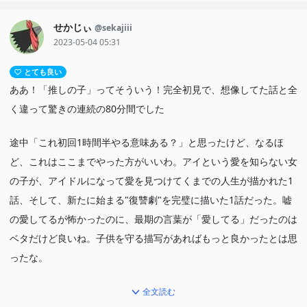
せかじぃ
@sekajiii
2023-05-04 05:31
とても良い
ああ！「推しの子」ってそういう！完全初見で、想像してた話と全
く違って驚きの連続の80分間でした
途中「これ初回1時間半やる意味ある？」と思ったけど、なるほ
ど、これはここまでやった方がいいわ。アイという愛を知らない女
の子が、アイドルになって愛を見つけてくまでの人生が描かれた1
話、そして、新たに始まる"復讐劇"を完璧に描いた1話だった。嘘
の愛してるが怖かったのに、最期の言葉が「愛してる」だったのは
ベタだけど良いね。子供を守る描写があればもっと良かったとは思
ったな。
自分の大好物であるアイドル作品としても面白そうだが、それ以外
全文読む