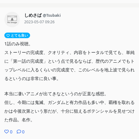
が、アイは死に際にそれを破壊してしまう。本物だからこそ刺殺犯
は逃げ出すしかない。
しめさば
@Tsubaki
騙されたファンが逆恨み、愛せたのは子供だけ、何故そうはならな
2023-05-07 09:26
かったのか。
とても良い
それはアイがどうしようもなく本物だったからだ。ステージの上だ
1話のみ視聴。
けではなく、その存在性全てが完璧に。
ストーリーの完成度、クオリティ、内容をトータルで見ても、単純
考えてみれば彼女の姿はプライベートの場面でもキラキラでステー
に「第一話の完成度」という点で見るならば、歴代のアニメでもト
ジ上と変わる事がない。
ップレベルに入るくらいの完成度で、このレベルを地上波で見られ
「リアリティ」ショーなどとんでもない、この作品もまたアイにア
るというのは非常に良い事。
イドルという夢を見ているのである。
本当に凄いアニメが出てきなというのが正直な感想。
但し、今期には鬼滅、ガンダムと有力作品も多い中、覇権を取れる
かは今後次第という形だが、十分に狙えるポテンシャルを見せつけ
た作品。名作。
0
0