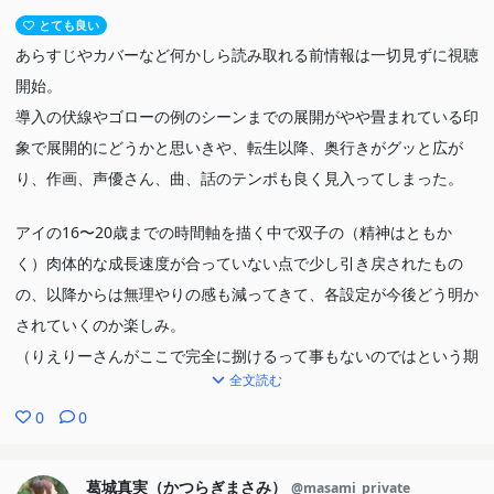
とても良い
あらすじやカバーなど何かしら読み取れる前情報は一切見ずに視聴
開始。
導入の伏線やゴローの例のシーンまでの展開がやや畳まれている印
象で展開的にどうかと思いきや、転生以降、奥行きがグッと広が
り、作画、声優さん、曲、話のテンポも良く見入ってしまった。
アイの16〜20歳までの時間軸を描く中で双子の（精神はともか
く）肉体的な成長速度が合っていない点で少し引き戻されたもの
の、以降からは無理やりの感も減ってきて、各設定が今後どう明か
されていくのか楽しみ。
（りえりーさんがここで完全に捌けるって事もないのではという期
全文読む
待も）
0
0
葛城真実（かつらぎまさみ）
@masami_private