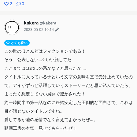
の要素でもちゃんと魅せてくれて視聴意欲が掻き立てられまくる。
2
0
これから楽しみです
kakera
@kakera
2023-05-02 10:14
とても良い
この世のほとんどはフィクションである！
そう、公表しない…←いい顔してた
ここまではほのぼの系かな？と思ったが…。
タイトルに入っている子という文字の意味を直で受け止めていたの
で、アイがずっと活躍していくストーリーだと思い込んでいたら、
まったく想定してない展開で驚かされた！
約一時間半の第一話なのに終始安定した圧倒的な面白さで、これは
目が話せないタイトルですね。
愛してるが嘘の感情でなく言えてよかったぜ…。
動画工房の本気、見せてもらったぜ！