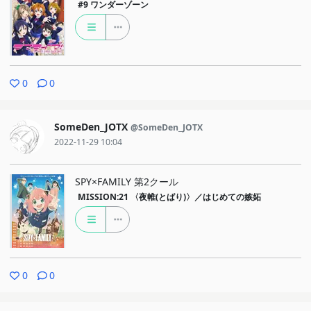
#9
ワンダーゾーン
0
0
SomeDen_JOTX
@SomeDen_JOTX
2022-11-29 10:04
SPY×FAMILY 第2クール
MISSION:21
〈夜帷(とばり)〉／はじめての嫉妬
0
0