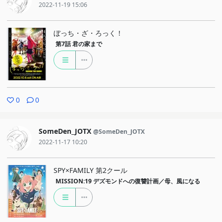
2022-11-19 15:06
ぼっち・ざ・ろっく！
第7話
君の家まで
0
0
SomeDen_JOTX
@SomeDen_JOTX
2022-11-17 10:20
SPY×FAMILY 第2クール
MISSION:19
デズモンドへの復讐計画／母、風になる