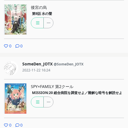
後宮の烏
第9話
水の聲
0
0
SomeDen_JOTX
@SomeDen_JOTX
2022-11-22 16:24
SPY×FAMILY 第2クール
MISSION:20
総合病院を調査せよ／難解な暗号を解読せよ
0
0