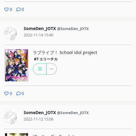
0
0
SomeDen_JOTX
@SomeDen_JOTX
2022-11-14 15:40
ラブライブ！ School idol project
#7
エリーチカ
0
0
SomeDen_JOTX
@SomeDen_JOTX
2022-11-12 15:06