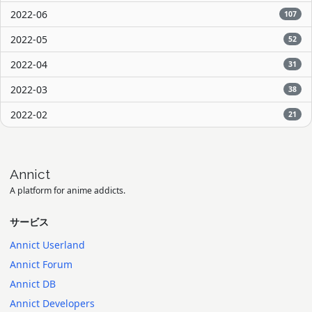
2022-06
107
2022-05
52
2022-04
31
2022-03
38
2022-02
21
Annict
A platform for anime addicts.
サービス
Annict Userland
Annict Forum
Annict DB
Annict Developers