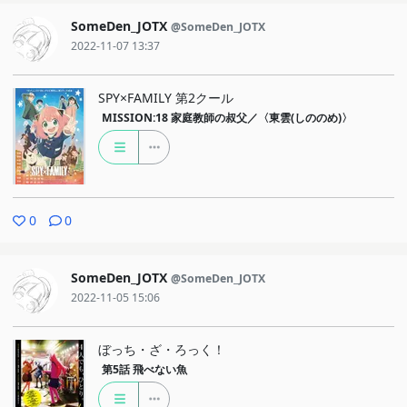
SomeDen_JOTX
@SomeDen_JOTX
2022-11-07 13:37
SPY×FAMILY 第2クール
MISSION:18
家庭教師の叔父／〈東雲(しののめ)〉
0
0
SomeDen_JOTX
@SomeDen_JOTX
2022-11-05 15:06
ぼっち・ざ・ろっく！
第5話
飛べない魚