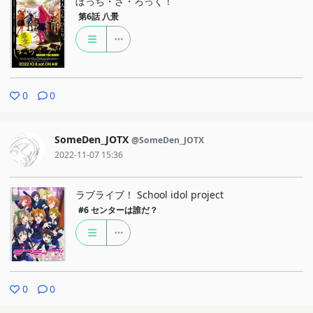
ぼっち・ざ・ろっく！
第6話
八景
0
0
SomeDen_JOTX
@SomeDen_JOTX
2022-11-07 15:36
ラブライブ！ School idol project
#6
センターは誰だ？
0
0