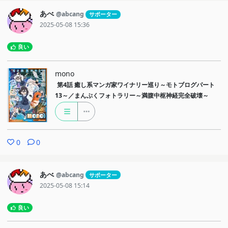
あべ
@abcang
サポーター
2025-05-08 15:36
良い
mono
第4話
癒し系マンガ家ワイナリー巡り～モトブログパート
13～／まんぷくフォトラリー～満腹中枢神経完全破壊～
0
0
あべ
@abcang
サポーター
2025-05-08 15:14
良い