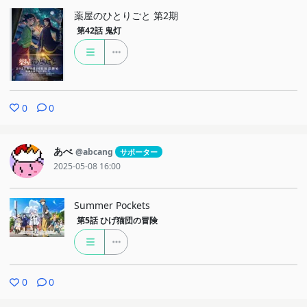
薬屋のひとりごと 第2期
第42話
鬼灯
0
0
あべ
@abcang
サポーター
2025-05-08 16:00
Summer Pockets
第5話
ひげ猫団の冒険
0
0