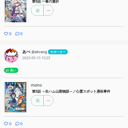
第5話
一番の選択
0
0
あべ
@abcang
サポーター
2025-05-15 15:25
良い
mono
第5話
～生ハム山梨物語～／心霊スポット憑依事件
0
0