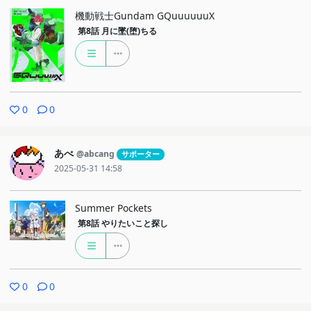
機動戦士Gundam GQuuuuuuX
第8話
月に墜(堕)ちる
0
0
あべ
@abcang
サポーター
2025-05-31 14:58
Summer Pockets
第8話
やりたいこと探し
0
0