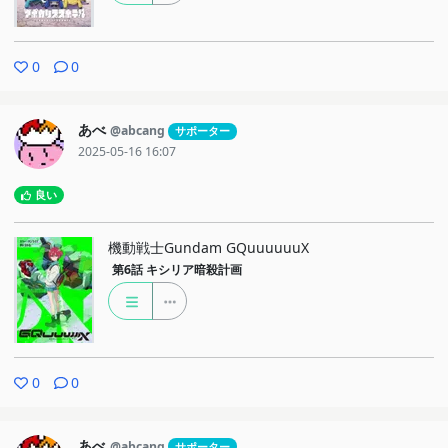
0
0
あべ
@abcang
サポーター
2025-05-16 16:07
良い
機動戦士Gundam GQuuuuuuX
第6話
キシリア暗殺計画
0
0
あべ
@abcang
サポーター