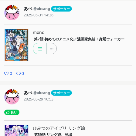
あべ
@abcang
サポーター
2025-05-31 14:36
mono
第7話
初めてのアニメ化／漫画家集結！身延ウォーカー
0
0
あべ
@abcang
サポーター
2025-05-29 16:53
良い
ひみつのアイプリ リング編
第59話
リング姫、登場