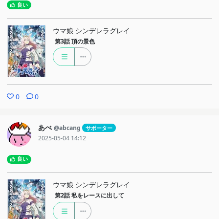
良い
ウマ娘 シンデレラグレイ
第3話
頂の景色
0
0
あべ
@abcang
サポーター
2025-05-04 14:12
良い
ウマ娘 シンデレラグレイ
第2話
私をレースに出して