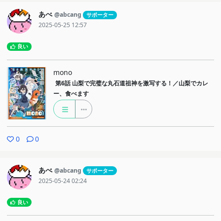
あべ
@abcang
サポーター
2025-05-25 12:57
良い
mono
第6話
山梨で完璧な丸石道祖神を激写する！／山梨でカレ
ー、食べます
0
0
あべ
@abcang
サポーター
2025-05-24 02:24
良い