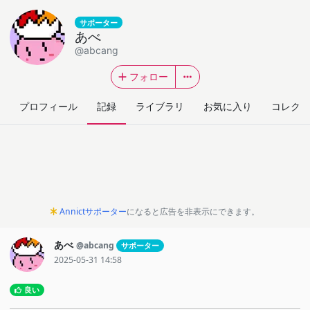
サポーター
あべ
@abcang
フォロー
プロフィール
記録
ライブラリ
お気に入り
コレクシ
Annictサポーター
になると広告を非表示にできます。
あべ
@abcang
サポーター
2025-05-31 14:58
良い