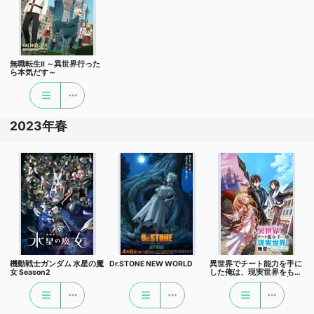
無職転生Ⅱ ～異世界行った
ら本気だす～
2023年春
機動戦士ガンダム 水星の魔
Dr.STONE NEW WORLD
異世界でチート能力を手に
女 Season2
した俺は、現実世界をも無
双する ～レベルアップは人
生を変えた～