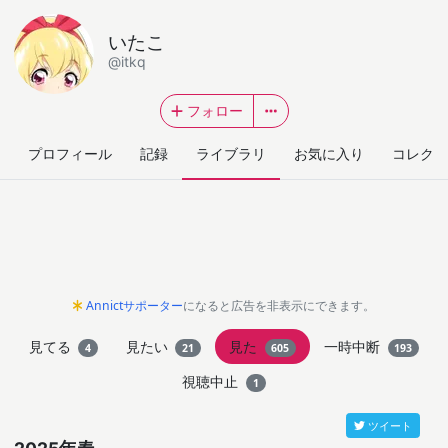
いたこ
@itkq
フォロー
プロフィール
記録
ライブラリ
お気に入り
コレクシ
Annictサポーター
になると広告を非表示にできます。
見てる
見たい
見た
一時中断
4
21
605
193
視聴中止
1
ツイート