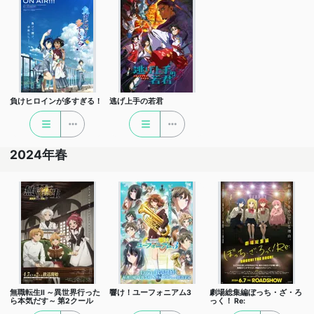
負けヒロインが多すぎる！
逃げ上手の若君
2024年春
無職転生Ⅱ ～異世界行った
響け！ユーフォニアム3
劇場総集編ぼっち・ざ・ろ
ら本気だす～ 第2クール
っく！ Re: