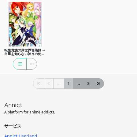
転生貴族の異世界冒険録 ～
自重を知らない神々の使徒
～
...
1
...
Annict
A platform for anime addicts.
サービス
Annict Userland