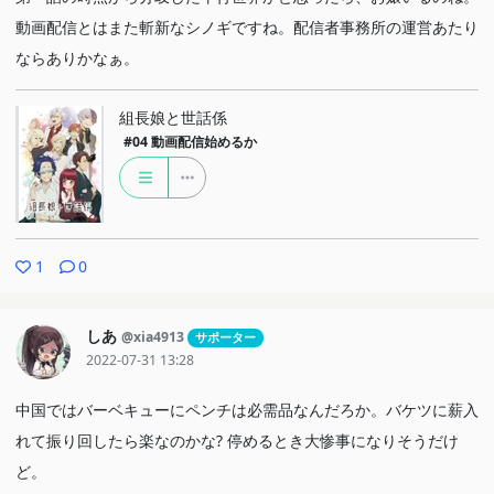
動画配信とはまた斬新なシノギですね。配信者事務所の運営あたり
ならありかなぁ。
組長娘と世話係
#04
動画配信始めるか
1
0
しあ
@xia4913
サポーター
2022-07-31 13:28
中国ではバーベキューにペンチは必需品なんだろか。バケツに薪入
れて振り回したら楽なのかな? 停めるとき大惨事になりそうだけ
ど。