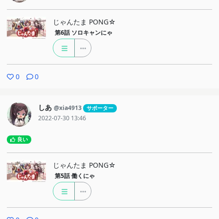
じゃんたま PONG☆
第6話
ソロキャンにゃ
0
0
しあ
@xia4913
サポーター
2022-07-30 13:46
良い
じゃんたま PONG☆
第5話
働くにゃ