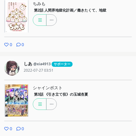
ちみも
第2話
人間界地獄化計画／働きたくて、地獄
0
0
しあ
@xia4913
サポーター
2022-07-27 03:51
シャインポスト
第3話
《引き立て役》の玉城杏夏
0
0