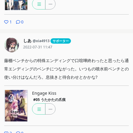
1
0
しあ
@xia4913
サポーター
2022-07-31 11:47
藤棚ベンチからの特殊エンディングで口喧嘩終わったと思ったら通
常エンディングのベンチにつながった。いつもの噴水前ベンチとの
使い分けはなんだろ。息抜きと待合わせとかかな?
Engage Kiss
#05
うたかたの爪痕