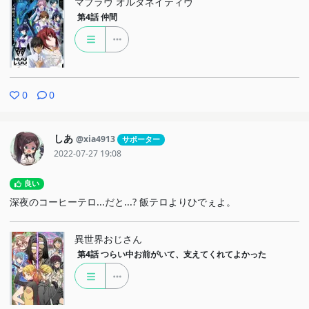
マブラヴ オルタネイティヴ
第4話
仲間
0
0
しあ
@xia4913
サポーター
2022-07-27 19:08
良い
深夜のコーヒーテロ...だと...? 飯テロよりひでぇよ。
異世界おじさん
第4話
つらい中お前がいて、支えてくれてよかった