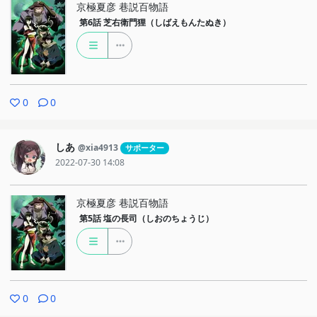
京極夏彦 巷説百物語
第6話
芝右衛門狸（しばえもんたぬき）
0
0
しあ
@xia4913
サポーター
2022-07-30 14:08
京極夏彦 巷説百物語
第5話
塩の長司（しおのちょうじ）
0
0