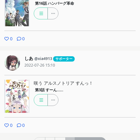
第16話
ハンバーグ革命
0
0
しあ
@xia4913
サポーター
2022-07-26 15:10
咲う アルスノトリア すんっ！
第3話
すーん……
0
0