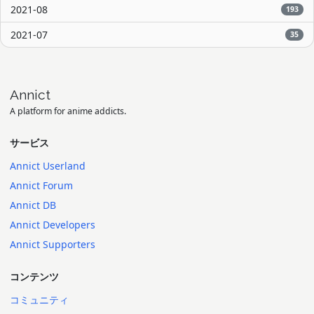
2021-08
193
2021-07
35
Annict
A platform for anime addicts.
サービス
Annict Userland
Annict Forum
Annict DB
Annict Developers
Annict Supporters
コンテンツ
コミュニティ