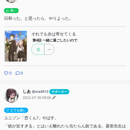
良い
日和った。と思ったら、やりよった。
それでも歩は寄せてくる
第4話
一緒に過ごしたいので
0
0
しあ
@xia4913
サポーター
2022-07-30 09:06
とても良い
ユニゾン「窓くん?」やばす。
「銃が近すぎる」とはいえ離れたら当たらん銃である。菱形先生は