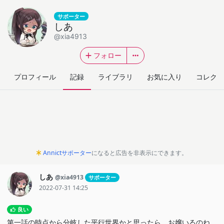
サポーター
しあ
@xia4913
フォロー
プロフィール
記録
ライブラリ
お気に入り
コレクシ
Annictサポーター
になると広告を非表示にできます。
しあ
@xia4913
サポーター
2022-07-31 14:25
良い
第一話の時点から分岐した平行世界かと思ったら、お嬢いるのね。