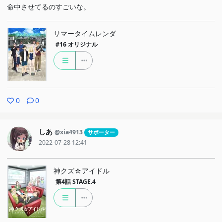
命中させてるのすごいな。
サマータイムレンダ
#16
オリジナル
0
0
しあ
@xia4913
サポーター
2022-07-28 12:41
神クズ☆アイドル
第4話
STAGE.4