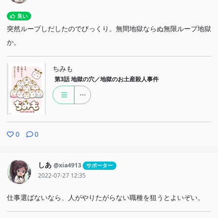
良い
突然ループしだしたのでびっくり。無間地獄ならぬ無限ループ地獄
か。
ちみも
第3話
地獄の穴／地獄のお土産殺人事件
0
0
しあ
@xia4913
サポーター
2022-07-27 12:35
仕事選ばないなら、人がやりたがらない職種を狙うとよいぞい。