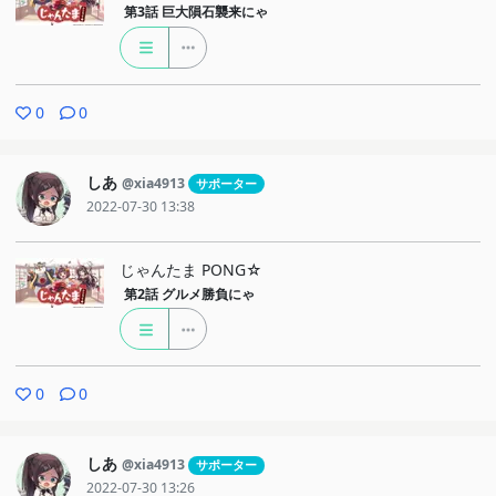
第3話
巨大隕石襲来にゃ
0
0
しあ
@xia4913
サポーター
2022-07-30 13:38
じゃんたま PONG☆
第2話
グルメ勝負にゃ
0
0
しあ
@xia4913
サポーター
2022-07-30 13:26