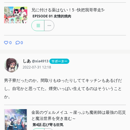
兄に付ける薬はない！5 -快把我哥帯走5-
EPISODE 01
友情的焼肉
0
0
しあ
@xia4913
サポーター
2022-07-31 12:18
男子寮だったのか。間取りもゆったりしててキッチンもあるげだ
し。自宅かと思ってた。煙突いっぱい生えてるのはそういうこと
か。
金装のヴェルメイユ ～崖っぷち魔術師は最強の厄災
と魔法世界を突き進む～
第4話
忍び寄る狂気