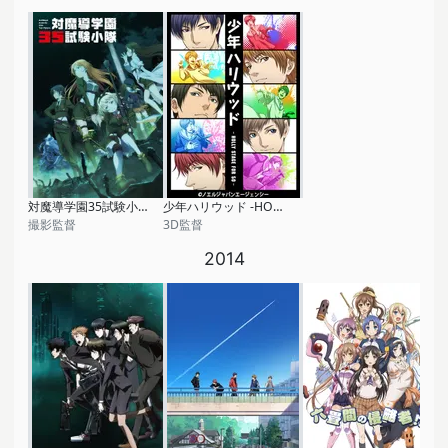
対魔導学園35試験小隊
少年ハリウッド -HOLLY STAGE FOR 50-
撮影監督
3D監督
2014