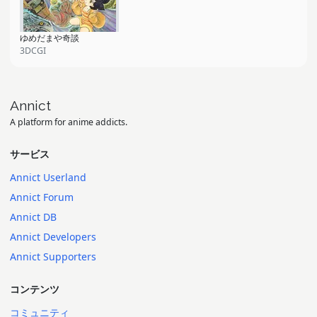
ゆめだまや奇談
3DCGI
Annict
A platform for anime addicts.
サービス
Annict Userland
Annict Forum
Annict DB
Annict Developers
Annict Supporters
コンテンツ
コミュニティ