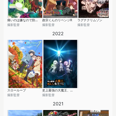
痛いのは嫌なので防御力に極振りしたいと思います。2
政宗くんのリベンジR
ラグナクリムゾン
撮影監督
撮影監督
撮影監督
2022
スローループ
史上最強の大魔王、村人Aに転生する
撮影監督
撮影監督
2021