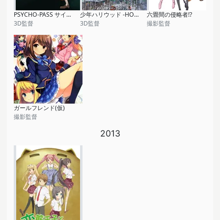
PSYCHO-PASS サイコパス 新編集版
少年ハリウッド -HOLLY STAGE FOR 49-
六畳間の侵略者!?
3D監督
3D監督
撮影監督
ガールフレンド(仮)
撮影監督
2013