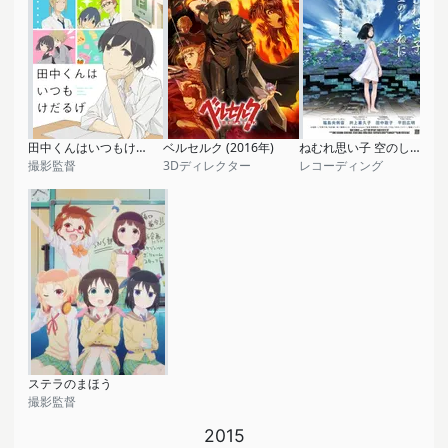
田中くんはいつもけだるげ
ベルセルク (2016年)
ねむれ思い子 空のしとねに
撮影監督
3Dディレクター
レコーディング
ステラのまほう
撮影監督
2015