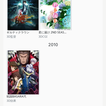
ギルティクラウン
君に届け 2ND SEASON
3D監督
3DCGI
2010
戦国BASARA弐
3D効果