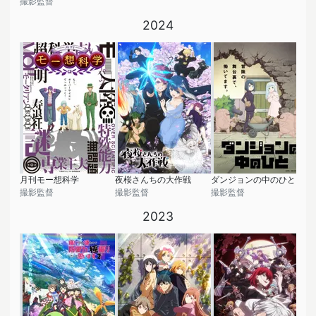
撮影監督
2024
月刊モー想科学
夜桜さんちの大作戦
ダンジョンの中のひと
撮影監督
撮影監督
撮影監督
2023