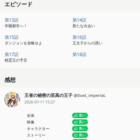
や、転生前の知識を駆使して、数々の死線を突破してきたアレン
エピソード
は、
第13話
第14話
農奴の生まれでありながら貴族であるグランヴェル家の「客人」と
学園都市へ！
新たな出会い
して迎えられることになる。
第15話
第16話
ダンジョンを攻略せよ
王太子からの誘い
そして新たな舞台――ラターシュ王国学園都市へ。
第17話
第18話
学園で待っているのは新たな仲間や人類最強の勇者ヘルミオスとの
精霊王の予言
出会い、
そして念願のパーティ結成＆ダンジョン攻略……etc.
感想
しかしこの世界はどこまで行っても“ヘルモード”。
王者の秘密の至高の王子
@DueL_imperiaL
新たな舞台で元廃ゲーマーが行く、超高難易度異世界冒険譚の幕が
2026-07-11 15:27
再び上がる！！
全体
良い
映像
良い
キャラクター
良い
ストーリー
良い