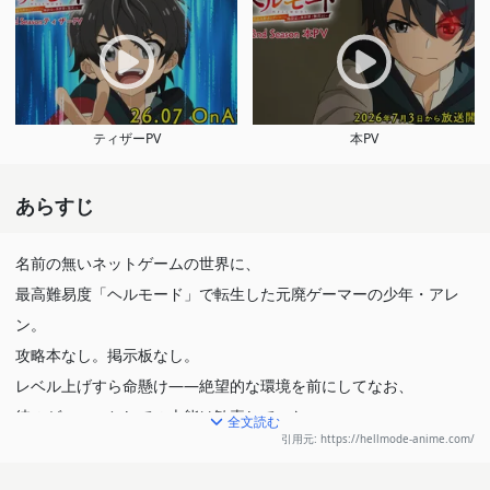
ティザーPV
本PV
あらすじ
名前の無いネットゲームの世界に、
最高難易度「ヘルモード」で転生した元廃ゲーマーの少年・アレ
ン。
攻略本なし。掲示板なし。
レベル上げすら命懸け――絶望的な環境を前にしてなお、
彼のゲーマーとしての本能は歓喜していた。
全文読む
引用元: https://hellmode-anime.com/
転生時に手に入れた唯一無二にして謎多き才能「召喚士」の能力