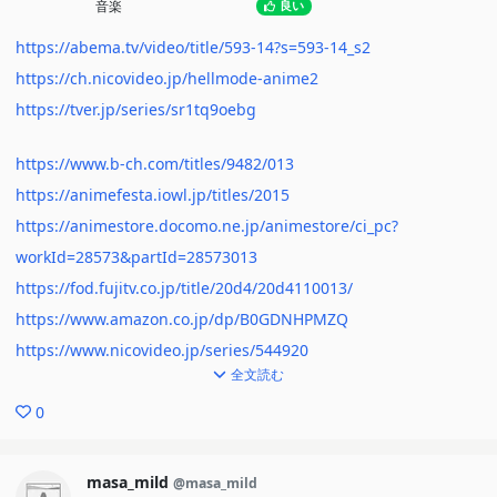
音楽
良い
https://abema.tv/video/title/593-14?s=593-14_s2
https://ch.nicovideo.jp/hellmode-anime2
https://tver.jp/series/sr1tq9oebg
https://www.b-ch.com/titles/9482/013
https://animefesta.iowl.jp/titles/2015
https://animestore.docomo.ne.jp/animestore/ci_pc?
workId=28573&partId=28573013
https://fod.fujitv.co.jp/title/20d4/20d4110013/
https://www.amazon.co.jp/dp/B0GDNHPMZQ
https://www.nicovideo.jp/series/544920
全文読む
0
masa_mild
@masa_mild