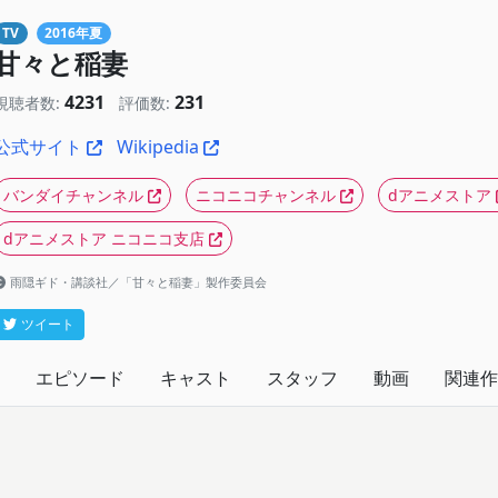
TV
2016年夏
甘々と稲妻
4231
231
視聴者数:
評価数:
公式サイト
Wikipedia
バンダイチャンネル
ニコニコチャンネル
dアニメストア
dアニメストア ニコニコ支店
雨隠ギド・講談社／「甘々と稲妻」製作委員会
ツイート
エピソード
キャスト
スタッフ
動画
関連作