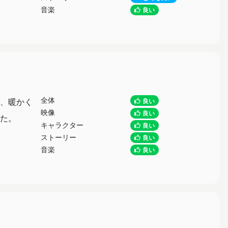
音楽
良い
全体
、暖かく
良い
映像
良い
た。
キャラクター
良い
ストーリー
良い
音楽
良い