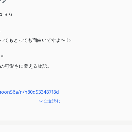
7
o.８６
＞
４/とってもとっても面白いですよ〜‼︎＞
＊
の可愛さに悶える物語。
emoon56a/n/n80d533487f8d
全文読む