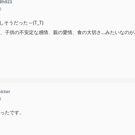
8h923
0
そうだった～(T_T)
、子供の不安定な感情、親の愛情、食の大切さ…みたいなのが
ictor
8
ったです。