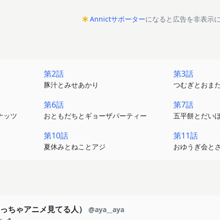
Annictサポーター
になると広告を非表示
第2話
第3話
豚汁とみせあかり
つむぎとおま
第6話
第7話
ナッツ
おともだちとギョーザパーティー
五平餅とだい
第10話
第11話
夏休みとねことアジ
おゆうぎ会と
（めっちゃアニメ見てる人）
@aya__aya