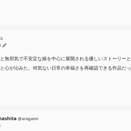
ts
3
と無邪気で不安定な娘を中心に展開される優しいストーリーと
と心が沁みた。何気ない日常の幸福さを再確認できる作品だっ
mashita
@aragami
1