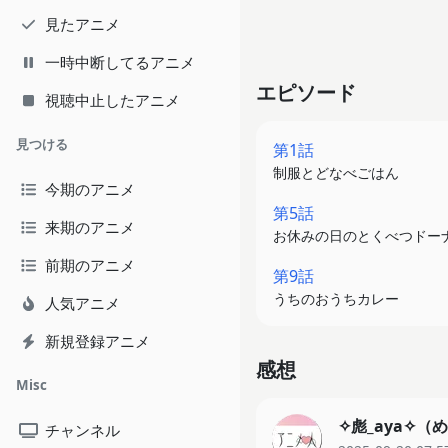
見たアニメ
一時中断してるアニメ
エピソード
視聴中止したアニメ
見つける
第1話
制服とどなべごはん
今期のアニメ
第5話
来期のアニメ
お休みの日のとくべつドー
前期のアニメ
第9話
うちのおうちカレー
人気アニメ
新規登録アニメ
感想
Misc
✧彪_aya✧
チャンネル