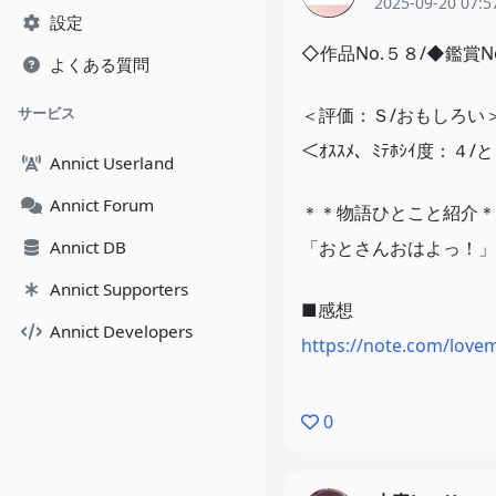
2025-09-20 07:5
設定
◇作品No.５８/◆鑑賞N
よくある質問
サービス
＜評価：Ｓ/おもしろい
＜ｵｽｽﾒ、ﾐﾃﾎｼｲ度：
Annict Userland
Annict Forum
＊＊物語ひとこと紹介＊
Annict DB
「おとさんおはよっ！」
Annict Supporters
■感想
Annict Developers
https://note.com/lov
0