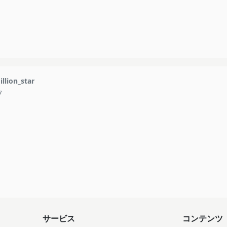
llion_star
7
サービス
コンテンツ