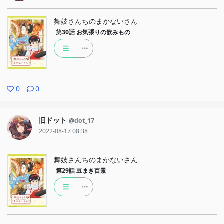
舞妓さんちのまかないさん
第30話
お気張りの飲みもの
0
0
旧ドット
@dot_17
2022-08-17 08:38
舞妓さんちのまかないさん
第29話
豆まき百景