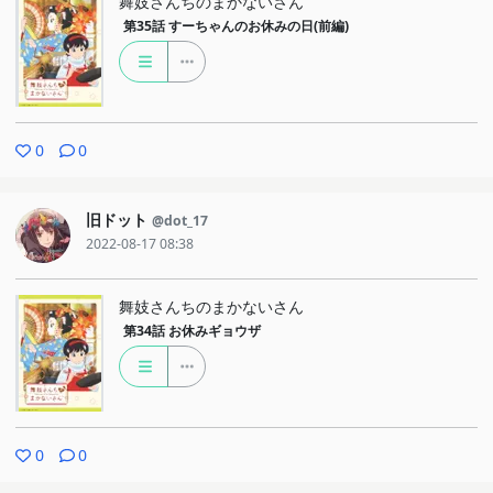
舞妓さんちのまかないさん
第35話
すーちゃんのお休みの日(前編)
0
0
旧ドット
@dot_17
2022-08-17 08:38
舞妓さんちのまかないさん
第34話
お休みギョウザ
0
0