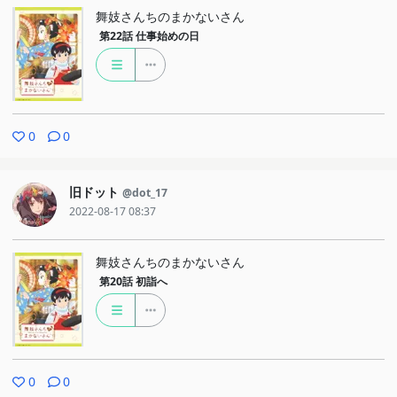
舞妓さんちのまかないさん
第22話
仕事始めの日
0
0
旧ドット
@dot_17
2022-08-17 08:37
舞妓さんちのまかないさん
第20話
初詣へ
0
0