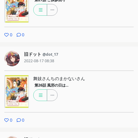
0
0
旧ドット
@dot_17
2022-08-17 08:38
舞妓さんちのまかないさん
第26話
風邪の日は...
0
0