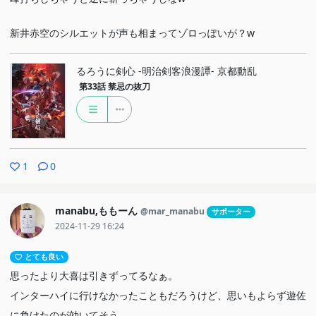
新井赤空のシルエットが声も相まってゾロっぽいが？w
るろうに剣心 -明治剣客浪漫譚- 京都動乱
第33話
禁忌の抜刀
1
0
manabu,ももーん
@mar_manabu
サポーター
2024-11-29 16:24
とても良い
思ったより大喜は引きずってるなぁ。
インターハイに行けなかったこともだろうけど、思いもよらず遊佐
に負けたのが効いてそう。