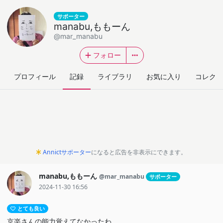
サポーター
manabu,ももーん
@mar_manabu
フォロー
プロフィール
記録
ライブラリ
お気に入り
コレクシ
Annictサポーター
になると広告を非表示にできます。
manabu,ももーん
@mar_manabu
サポーター
2024-11-30 16:56
とても良い
京楽さんの能力覚えてなかったわ。