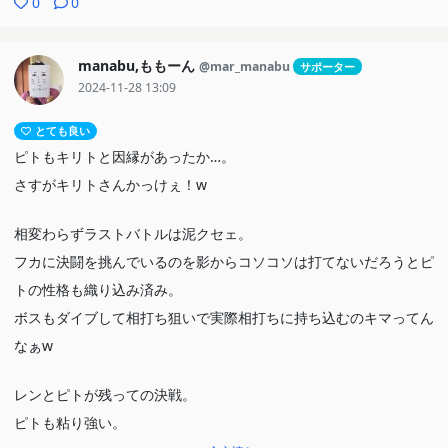
0
0
manabu,ももーん
@mar_manabu
サポーター
2024-11-28 13:09
とても良い
ピトもキリトと因縁があったか…。
さすがキリトさんかっけぇ！w
相変わらずラストバトルは泥クセェ。
フカに決闘を挑んでいるのを影からコソコソは打てないだろうとピ
トの性格も織り込み済み。
ボスもダイブして相打ち狙いで実際相打ちに持ち込むのキマってん
なぁw
レンとピトが残っての決戦。
ピトも粘り強い。