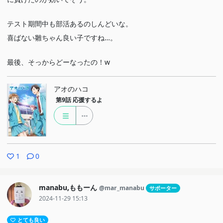
テスト期間中も部活あるのしんどいな。
喜ばない雛ちゃん良い子ですね…。
最後、そっからどーなったの！w
アオのハコ
第9話
応援するよ
1
0
manabu,ももーん
@mar_manabu
サポーター
2024-11-29 15:13
とても良い