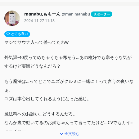
manabu,ももーん
@mar_manabu
サポーター
2024-11-27 11:18
とても良い
マジでサウナ入って整ってたわw
外気温-40度ってめちゃくちゃ寒そう…あの格好でも寒そうな気が
するけど実際どうなんだろ？
もう魔法は…ってとこでユズがクルミに一緒に！って言うの良いな
ぁ。
ユズは本心出してくれるようになった感じ。
魔法科へのお誘い…どうするんだろ。
なんか裏で動いてるのお姉ちゃんって言ってたけど…CVでもカイ=
ミライかー。
全文読む