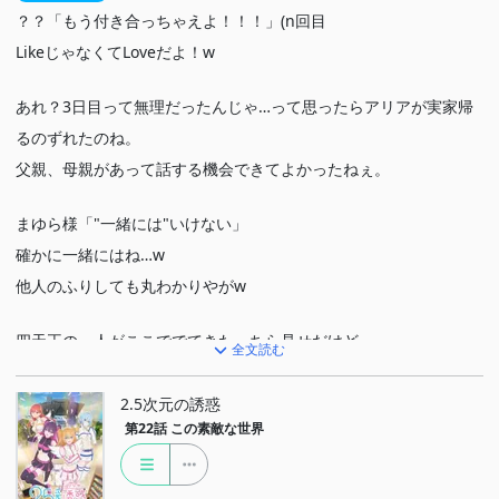
？？「もう付き合っちゃえよ！！！」(n回目
LikeじゃなくてLoveだよ！w
あれ？3日目って無理だったんじゃ…って思ったらアリアが実家帰
るのずれたのね。
父親、母親があって話する機会できてよかったねぇ。
まゆら様「"一緒には"いけない」
確かに一緒にはね…w
他人のふりしても丸わかりやがw
四天王の一人がここででてきた。ちら見せだけど。
全文読む
衣装どころか体型までしっかりと整えて。キャラに合わせるってす
ごいな。
2.5次元の誘惑
第22話
この素敵な世界
レイヤーさんはスタイル気にして保つ人おおいし、確かにキャラに
寄せるように肉体改造してる人みかけるもんな…すごいよ。