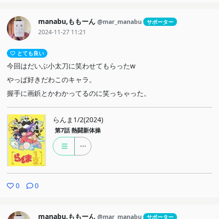
manabu,ももーん
@mar_manabu
サポーター
2024-11-27 11:21
とても良い
今回はだいぶ小太刀に笑わせてもらったw
やっぱ好きだわこのキャラ。
握手に画鋲とかわかってるのに笑っちゃった。
らんま1/2(2024)
第7話
熱闘新体操
0
0
manabu,ももーん
@mar_manabu
サポーター