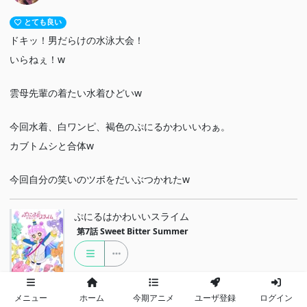
とても良い
ドキッ！男だらけの水泳大会！
いらねぇ！w
雲母先輩の着たい水着ひどいw
今回水着、白ワンピ、褐色のぷにるかわいいわぁ。
カブトムシと合体w
今回自分の笑いのツボをだいぶつかれたw
ぷにるはかわいいスライム
第7話
Sweet Bitter Summer
メニュー
ホーム
今期アニメ
ユーザ登録
ログイン