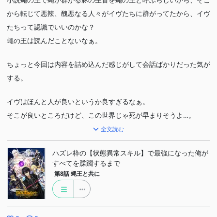
ずチャレンジしてみるってのはすごい…できないんだよなぁ。そう
から転じて悪辣、醜悪なる人々がイヴたちに群がってたから、イヴ
いうので運を掴むこともありそうなのよ。
たちって認識でいいのかな？
蠅の王は読んだことないなぁ。
今度のゲーム会社の人たちはゲームに愛を持っていそう。これまた
期待。
ちょっと今回は内容を詰め込んだ感じがして会話ばかりだった気が
家賃300万で従業員が倍以上に増えて…凜々社長気疲れで死んでし
する。
まう！w
イヴはほんと人が良いというか良すぎるなぁ。
そこが良いところだけど、この世界じゃ死が早まりそうよ…。
全文読む
黒竜騎士団を倒したと乗っかってきた新興宗教はなんか傍若無人な
ふるまいね。
ハズレ枠の【状態異常スキル】で最強になった俺が
すべてを蹂躙するまで
調子乗り過ぎと言うか、それだけの実績になるんかね、やっぱ。
第8話
蝿王と共に
司祭はちょっとできそうな感じだけど、まぁパラライズされそうだ
なぁw