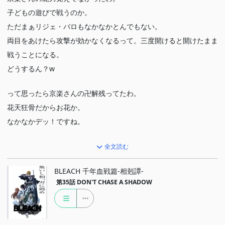
子どもの遊びで戦うのか。
ただまぁリジェ・バロもなかなかとんでもない。
両目をあけたら攻撃が効かなくなるって。三度開けると開けたまま
戦うことになる。
どうするん？w
って思ったら京楽さんの卍解残ってたわ。
花天狂骨だからお花か。
なかなかデッ！ですね。
リジェ・バロはアレで本当にやられたんだろうか？
全文読む
七緒ちゃんも気になるのよね。OPの剣といい。
BLEACH 千年血戦篇-相剋譚-
第35話
DON'T CHASE A SHADOW
ナックルヴァールと一護の方もいいとこだったけどなぁ。