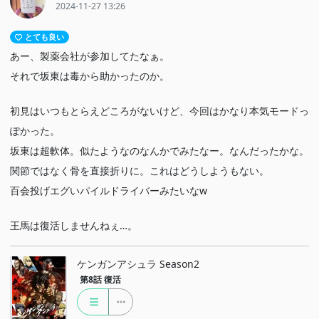
2024-11-27 13:26
とても良い
あー、製薬会社が参加してたなぁ。
それで坂東は毒から助かったのか。
初見はいつもとらえどころがないけど、今回はかなり本気モードっ
ぽかった。
坂東は超軟体。似たようなのなんかでみたなー。なんだったかな。
関節ではなく骨を直接折りに。これはどうしようもない。
百会投げエグいパイルドライバーみたいなw
王馬は復活しませんねぇ…。
ケンガンアシュラ Season2
第8話
復活