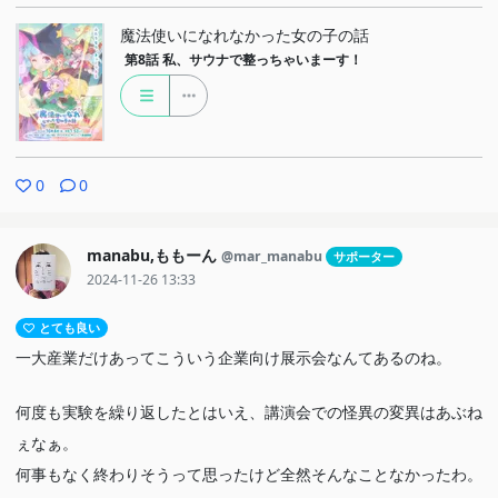
先生捕まっちゃって魔力？も吸い上げられてるっぽいけど大丈夫か
魔法使いになれなかった女の子の話
いな。
第8話
私、サウナで整っちゃいまーす！
0
0
manabu,ももーん
@mar_manabu
サポーター
2024-11-26 13:33
とても良い
一大産業だけあってこういう企業向け展示会なんてあるのね。
何度も実験を繰り返したとはいえ、講演会での怪異の変異はあぶね
ぇなぁ。
何事もなく終わりそうって思ったけど全然そんなことなかったわ。