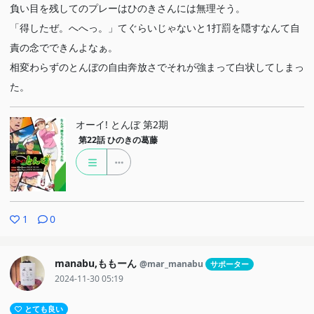
負い目を残してのプレーはひのきさんには無理そう。
「得したぜ。へへっ。」てぐらいじゃないと1打罰を隠すなんて自
責の念でできんよなぁ。
相変わらずのとんぼの自由奔放さでそれが強まって白状してしまっ
た。
オーイ! とんぼ 第2期
第22話
ひのきの葛藤
1
0
manabu,ももーん
@mar_manabu
サポーター
2024-11-30 05:19
とても良い