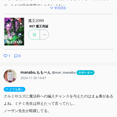
ど、ただの延命措置でしかないよなぁ。
全文読む
新宿編終わって次秋葉原ですか？
魔王2099
#07
魔王再誕
1
0
manabu,ももーん
@mar_manabu
サポーター
2024-11-30 14:47
とても良い
クルミやユズに魔法科への編入チャンスを与えたのはまぁ裏がある
よね。ミナミ先生は抑えたって言ってたし。
ノーザン先生が暗躍してる。