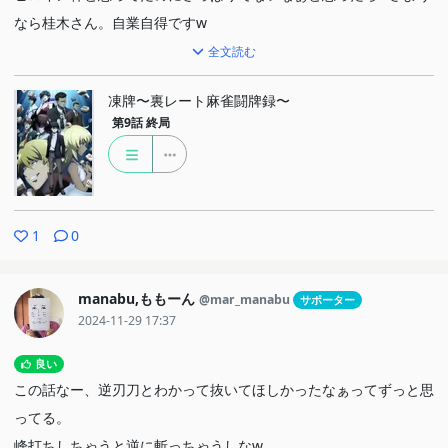
なら桂木さん。自業自得ですw
全文読む
P.S.
一晩寝て考えてみると、アミナのこと教えてると弱みになるし教え
凍牌〜裏レート麻雀闘牌録〜
第9話
終局
てるわけ無いか…。
1
0
manabu,ももーん
@mar_manabu
サポーター
2024-11-29 17:37
良い
この話なー、逆刃刀とわかって抜いてほしかったなぁってずっと思
ってる。
峰打ちしちゃうと逆に斬っちゃうしなw