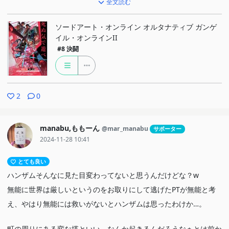
ナーちゃん…良いやつだったよ…w
全文読む
ボスからもらったナイフがあったのね。
ソードアート・オンライン オルタナティブ ガンゲ
からの頭突き！頭突き！頭突き！
イル・オンラインII
最後はスクリューへ「死んで」と落として殺すというなんというか
#8
決闘
まぁw
Mはピトの言葉を守って残ったものを担ぎ上げサードスクワッド・
2
0
ジャム終了！
今度こそレン(たち)が優勝だ～！
manabu,ももーん
@mar_manabu
サポーター
ひよっちもともりるもピトとエルザ、レンと香蓮の声の幅がすごい
2024-11-28 10:41
ね。毎回思う。
とても良い
興津さんもMのときの低い声と阿僧祇のときの高めの声の幅よ。
ハンザムそんなに見た目変わってないと思うんだけどな？w
無能に世界は厳しいというのをお取りにして逃げたPTが無能と考
え、やはり無能には救いがないとハンザムは思ったわけか…。
町の周りにある変な塔といい、なんか起きるんだろうなぁとは前か