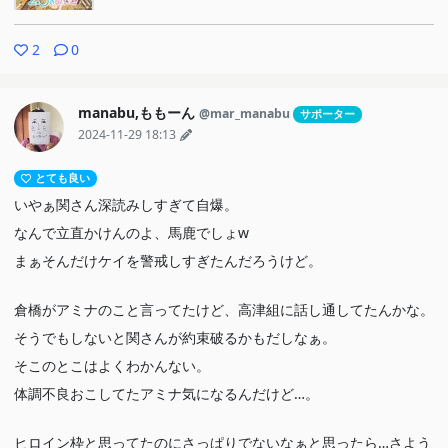
正宗にアッシュのコスプレさせるのは笑ったw
リリエルコスの海外の人！
2
0
同士がいるのは嬉しいだろう。
急遽3人で撮影されにいくことになるとは。アッシュコスが伏線！
manabu,ももーん
@mar_manabu
サポーター
w
2024-11-29 18:13
最後少し悲しそうだったのが政治的理由とかはらんでんのかなぁな
とても良い
んてね。
いやぁ関さん深読みしすぎて自爆。
なんで立直かけんのよ、馬鹿でしょw
もう付き合っちゃえよ！
まぁそんだけケイを警戒しすぎたんだろうけど。
倉橋がアミナのこと言ってたけど、高津組に話し通してたんかな。
そうでもしないと関さんが約束破るかもだしなぁ。
そこのとこはよくわかんない。
体調不良おこしてたアミナ気になるんだけど…。
ヒロイン枠と思ってたのにさっぱりでないなぁと思ったら…さよう