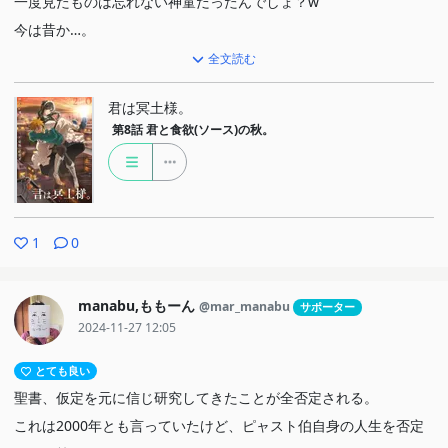
一度見たものは忘れない神童だったんでしょ？w
今は昔か…。
全文読む
こないだいた子が絡んできた。
日陰さんも裏稼業っぽい感じだったけども、どうなんだろ。
君は冥土様。
第8話
君と食欲(ソース)の秋。
1
0
manabu,ももーん
@mar_manabu
サポーター
2024-11-27 12:05
とても良い
聖書、仮定を元に信じ研究してきたことが全否定される。
これは2000年とも言っていたけど、ピャスト伯自身の人生を否定