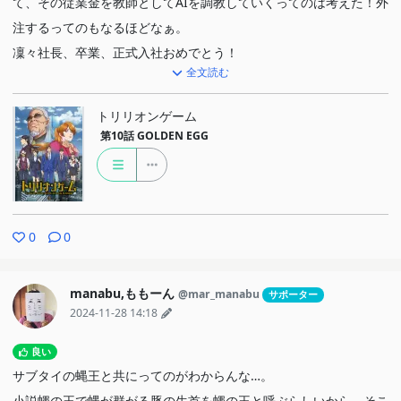
て、その従業金を教師としてAIを調教していくってのは考えた！外
注するってのもなるほどなぁ。
凜々社長、卒業、正式入社おめでとう！
全文読む
ここでドラゴンバンクの総裁が…。ちっちゃいとこ全部吸収合併か
トリリオンゲーム
潰していくのね。そりゃ巨大企業になる。
第10話
GOLDEN EGG
メディアもってるとやっぱ強いわー。
てんぱ組に裏切られた…w
まぁ彼女らがヨリヌキ使ってたわけじゃないもんな。
久しぶりにキリ姫も登場。もっと出てきてくれていいのよ。
0
0
ハルはハッタリばっかだけど、あとからでも実現させるから嘘って
言うにもちょっと違うなぁって感じ。
manabu,ももーん
@mar_manabu
サポーター
2024-11-28 14:18
今度はソシャゲかぁ。
良い
任天堂やソニーは断られたって当たり前だろ！w
サブタイの蝿王と共にってのがわからんな…。
でもわかっててもこっちが知らない事情もあるだろうし、とりあえ
小説蠅の王で蝿が群がる豚の生首を蠅の王と呼ぶらしいから、そこ