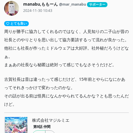
manabu,ももーん
@mar_manabu
サポーター
2024-11-30 10:43
とても良い
周りが勝手に協力してくれるのではなく、人見知りの二子山が昔の
社長とのやりとりを思い出して協力要請するって流れが良かった。
他社にも社長が作ったミドルウェアは大好評。社外秘だろうけどな
ぁ。
まぁあの社長なら秘匿は絶対って感じでもなさそうだけど。
古賀社長は昔は違ったって感じだけど、15年前とやらになにかあ
ってそれきっかけで変わったのかな。
その話が出る前は怪異になんかやられてるんかな？とも思ったんだ
けど。
株式会社マジルミエ
第9話
仲間