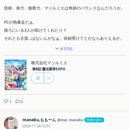
技術、体力、観察力。マジルミエは奇跡のバランスなんだろうか。
PCが熱暴走だぁ。
後ろにいる3人が助けてくれたり？
それとも古賀…はないんかなぁ。依頼受けてとかならありえるか。
全文読む
株式会社マジルミエ
第8話
魔法業界EXPO
1
0
manabu,ももーん
@mar_manabu
サポーター
2024-11-26 12:51