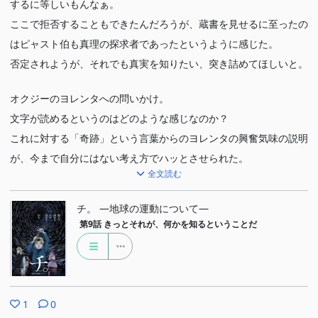
するに等しいもんなぁ。
ここで拒否することもできたんだろうが、蔵書を見せるに至ったの
はピャスト伯も真理の探求者であったというように感じた。
否定されようが、それでも真実を知りたい、突き詰めてほしいと。
オクジーのヨレンタへの問いかけ。
文字が読めるというのはどのような感じなのか？
これに対する「奇跡」という言葉からのヨレンタの興奮気味の説明
が、今まで自分にはない考え方でハッとさせられた。
全文読む
どうしても今という時代に人間は縛られてしまうけど、過去の知識
を文字によって受け継ぐことによってしることができる。
チ。 ―地球の運動について―
時代を超越できるわけだもんなぁ。
第9話
きっとそれが、何かを知るということだ
すごい考え方だ。
ぽけーっと生きてる自分には思いも寄らない解答だった。
1
0