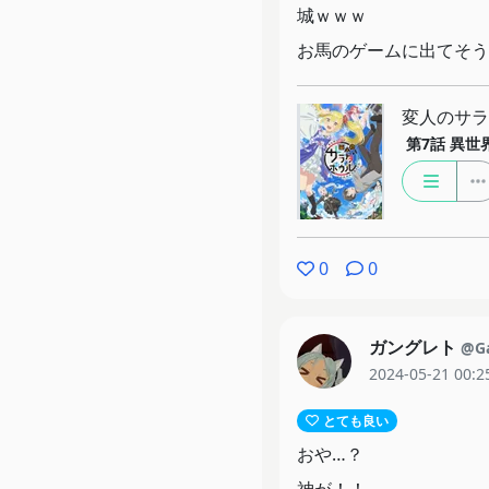
城ｗｗｗ
お馬のゲームに出てそう
変人のサラ
第7話
異世
0
0
ガングレト
@Ga
2024-05-21 00:2
とても良い
おや…？