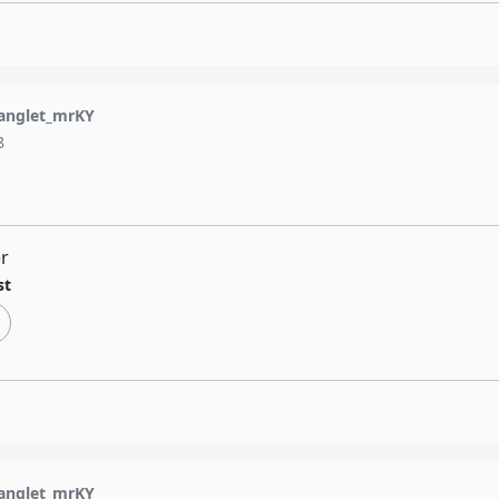
nglet_mrKY
8
r
st
nglet_mrKY