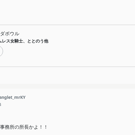
ダボウル
ムレス女騎士、ととのう他
nglet_mrKY
4
事務所の所長かよ！！