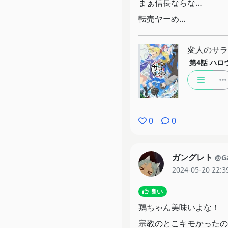
まぁ信長ならな…
転売ヤーめ…
変人のサラ
第4話
ハロウ
0
0
ガングレト
@Ga
2024-05-20 22:3
良い
鶏ちゃん美味いよな！
宗教のとこキモかったの