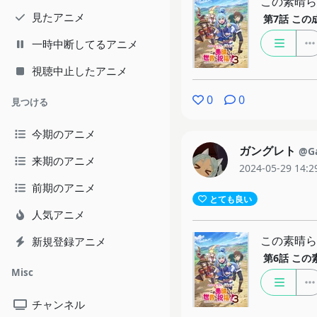
この素晴ら
見たアニメ
第7話
この
一時中断してるアニメ
視聴中止したアニメ
0
0
見つける
今期のアニメ
ガングレト
@Ga
来期のアニメ
2024-05-29 14:2
前期のアニメ
とても良い
人気アニメ
この素晴ら
新規登録アニメ
第6話
この
Misc
チャンネル