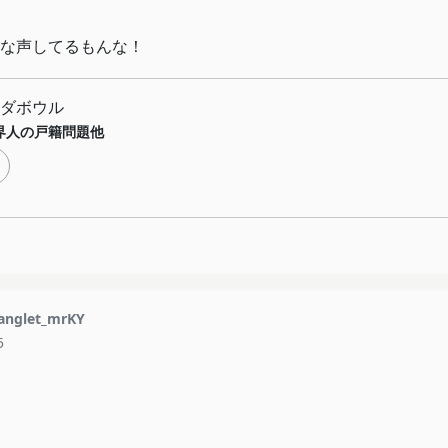
な声してるもんな！
ダボウル
界人の戸籍問題他
nglet_mrKY
5