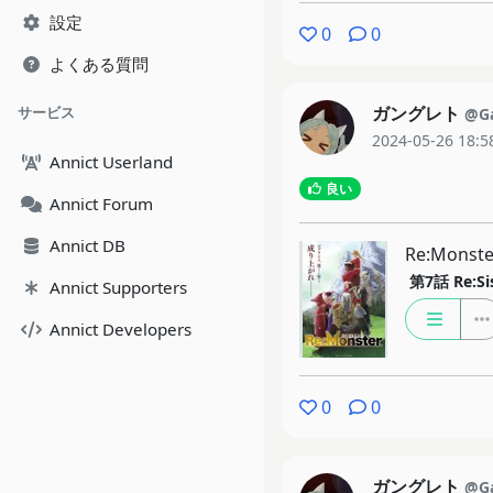
設定
0
0
よくある質問
ガングレト
サービス
@Ga
2024-05-26 18:5
Annict Userland
良い
Annict Forum
Annict DB
Re:Monste
第7話
Re:Si
Annict Supporters
Annict Developers
0
0
ガングレト
@Ga