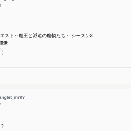
8
エスト～魔王と派遣の魔物たち～ シーズン8
憧憬
nglet_mrKY
7
？