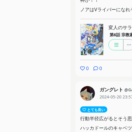
神が！！
ノアはVライバーになれ
変人のサラ
第6話
宗教
0
0
ガングレト
@Ga
2024-05-20 23:5
とても良い
行動半径広がるとそう思
ハッカドールのキャベツ