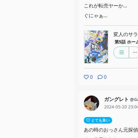
これが転売ヤーか…
ぐにゃぁ…
変人のサラ
第5話
ホー
0
0
ガングレト
@Ga
2024-05-20 23:0
とても良い
あの時のおっさん元探偵