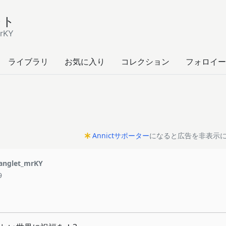
レト
rKY
ライブラリ
お気に入り
コレクション
フォロイー
Annictサポーター
になると広告を非表示
nglet_mrKY
9