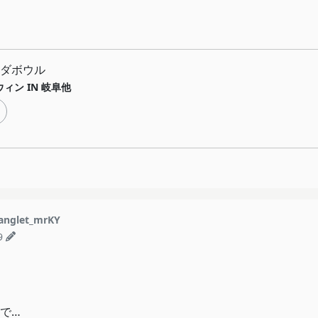
ダボウル
ィン IN 岐阜他
nglet_mrKY
9
で…