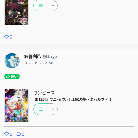
0
独善利己
@LLxyo
2025-05-25 21:49
良い
ワンピース
第123話
ワニっぽい！王家の墓へ走れルフィ！
0
0