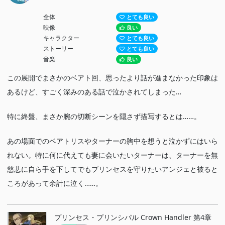
全体
とても良い
映像
良い
キャラクター
とても良い
ストーリー
とても良い
音楽
良い
この展開でまさかのベアト回、思ったより話が進まなかった印象は
あるけど、すごく深みのある話で泣かされてしまった…
特に終盤、まさか腕の切断シーンを隠さず描写するとは……。
あの場面でのベアトリスやターナーの胸中を想うと泣かずにはいら
れない。特に何に代えても妻に会いたいターナーは、ターナーを無
慈悲に自ら手を下してでもプリンセスを守りたいアンジェと被ると
ころがあって余計に泣く……。
プリンセス・プリンシパル Crown Handler 第4章