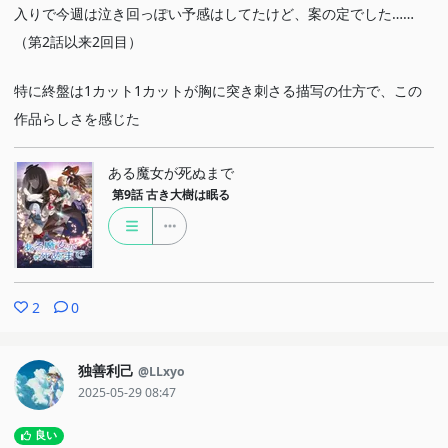
入りで今週は泣き回っぽい予感はしてたけど、案の定でした……
（第2話以来2回目）
特に終盤は1カット1カットが胸に突き刺さる描写の仕方で、この
作品らしさを感じた
ある魔女が死ぬまで
第9話
古き大樹は眠る
2
0
独善利己
@LLxyo
2025-05-29 08:47
良い