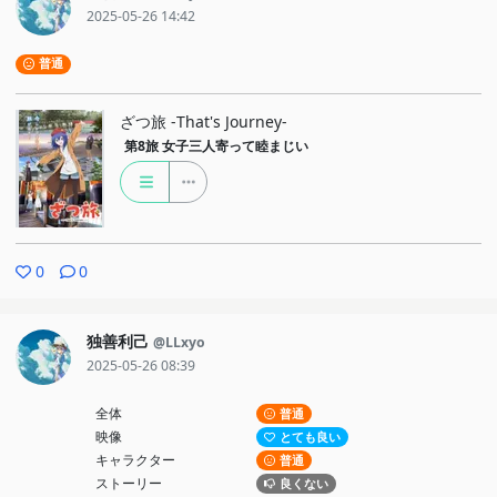
2025-05-26 14:42
普通
ざつ旅 -That's Journey-
第8旅
女子三人寄って睦まじい
0
0
独善利己
@LLxyo
2025-05-26 08:39
全体
普通
映像
とても良い
キャラクター
普通
ストーリー
良くない