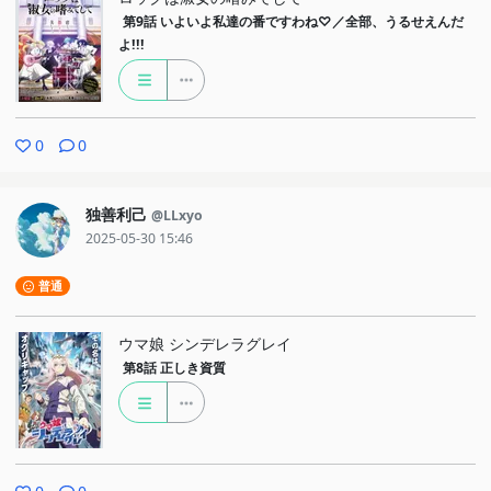
第9話
いよいよ私達の番ですわね♡／全部、うるせえんだ
よ!!!
0
0
独善利己
@LLxyo
2025-05-30 15:46
普通
ウマ娘 シンデレラグレイ
第8話
正しき資質