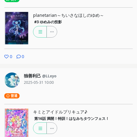
planetarian～ちいさなほしのゆめ～
#3
ゆめみの投影
0
0
独善利己
@LLxyo
2025-05-31 10:00
普通
キミとアイドルプリキュア♪
第16話
満開！特訓！はなみちタウンフェス！