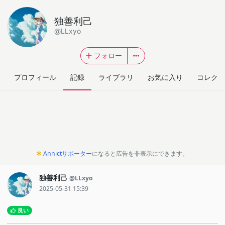
独善利己
@LLxyo
フォロー
プロフィール
記録
ライブラリ
お気に入り
コレクシ
Annictサポーター
になると広告を非表示にできます。
独善利己
@LLxyo
2025-05-31 15:39
良い