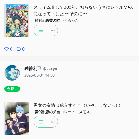
スライム倒して300年、知らないうちにレベルMAX
になってました 〜そのに〜
第9話
悪霊の陛下と会った
0
0
独善利己
@LLxyo
2025-05-31 14:50
良い
男女の友情は成立する？（いや、しないっ!!）
第9話
恋のチョコレートコスモス