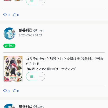
0
0
独善利己
@LLxyo
2025-05-27 01:21
良い
ゴリラの神から加護された令嬢は王立騎士団で可愛
がられる
第7話
ソファと恋のゴリ・ラブソング
0
0
独善利己
@LLxyo