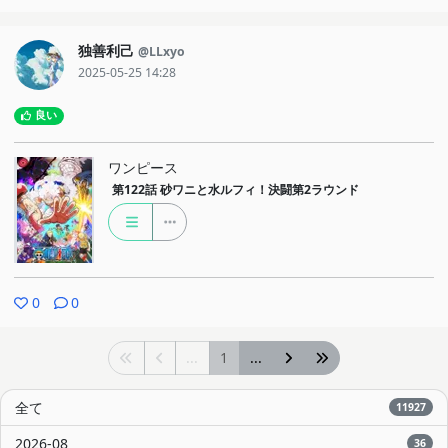
独善利己
@LLxyo
2025-05-25 14:28
良い
ワンピース
第122話
砂ワニと水ルフィ！決闘第2ラウンド
0
0
...
1
...
全て
11927
2026-08
36