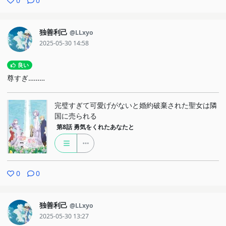
0
0
独善利己
@LLxyo
2025-05-30 14:58
良い
尊すぎ………
完璧すぎて可愛げがないと婚約破棄された聖女は隣
国に売られる
第8話
勇気をくれたあなたと
0
0
独善利己
@LLxyo
2025-05-30 13:27