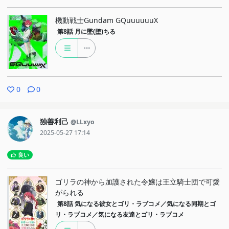
機動戦士Gundam GQuuuuuuX
第8話
月に墜(堕)ちる
0
0
独善利己
@LLxyo
2025-05-27 17:14
良い
ゴリラの神から加護された令嬢は王立騎士団で可愛
がられる
第8話
気になる彼女とゴリ・ラブコメ／気になる同期とゴ
リ・ラブコメ／気になる友達とゴリ・ラブコメ