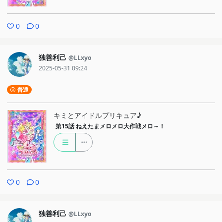
0
0
独善利己
@LLxyo
2025-05-31 09:24
普通
キミとアイドルプリキュア♪
第15話
ねえたまメロメロ大作戦メロ～！
0
0
独善利己
@LLxyo