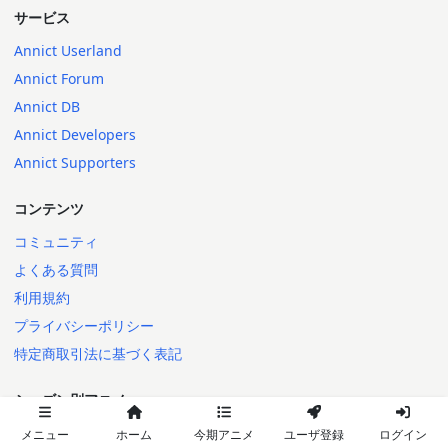
サービス
Annict Userland
Annict Forum
Annict DB
Annict Developers
Annict Supporters
コンテンツ
コミュニティ
よくある質問
利用規約
プライバシーポリシー
特定商取引法に基づく表記
シーズン別アニメ
2026年秋
メニュー
ホーム
今期アニメ
ユーザ登録
ログイン