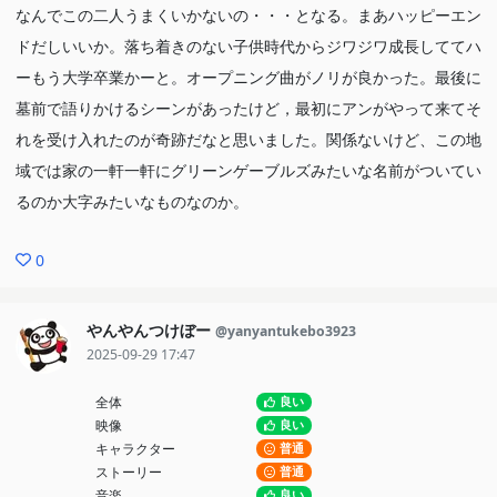
なんでこの二人うまくいかないの・・・となる。まあハッピーエン
ドだしいいか。落ち着きのない子供時代からジワジワ成長しててハ
ーもう大学卒業かーと。オープニング曲がノリが良かった。最後に
墓前で語りかけるシーンがあったけど，最初にアンがやって来てそ
れを受け入れたのが奇跡だなと思いました。関係ないけど、この地
域では家の一軒一軒にグリーンゲーブルズみたいな名前がついてい
るのか大字みたいなものなのか。
0
やんやんつけぼー
@yanyantukebo3923
2025-09-29 17:47
全体
良い
映像
良い
キャラクター
普通
ストーリー
普通
音楽
良い