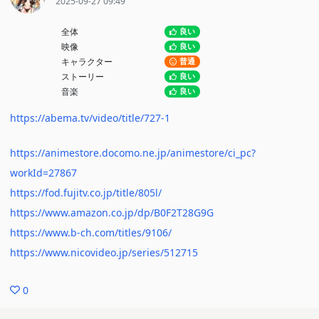
2025-09-27 09:49
っている人からすると物足りないだろう。知らない人にとって
全体
良い
は"赤毛のアン入門"としては最高に出来た作品ではないだろうか。
映像
良い
キャラクター
普通
ストーリー
良い
音楽
良い
https://abema.tv/video/title/727-1
https://animestore.docomo.ne.jp/animestore/ci_pc?
workId=27867
https://fod.fujitv.co.jp/title/805l/
https://www.amazon.co.jp/dp/B0F2T28G9G
https://www.b-ch.com/titles/9106/
https://www.nicovideo.jp/series/512715
0