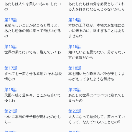
あたしは人生を美しいものにしたい
あたしたちは自分を必要としてくれ
の
る人を好きになるんじゃないかしら
第13話
第14話
素晴らしいことが起こると思うと、
本物の王子様が、本物のお姫様に会
あたし想像の翼に乗って飛び上がる
いに来るのに、遅すぎることはあり
の
ませんわ
第15話
第16話
世界の果てにいても、飛んでいくわ
知りたいとも思わない。分からない
方が素敵だから
第17話
第18話
すべてを一変させる原動力 それは愛
本を開いたら昨日のバラが美しくよ
情なの
みがえってきたような気持ち
第19話
第20話
天国へ続く道を今、ここから歩いて
あたしの世界はバラバラに崩れてし
ゆくわ
まったの
第21話
第22話
ついに本当の王子様が現れたのかし
大人になって結婚して、変わってい
ら…
くって、なんてつらいことなの!?