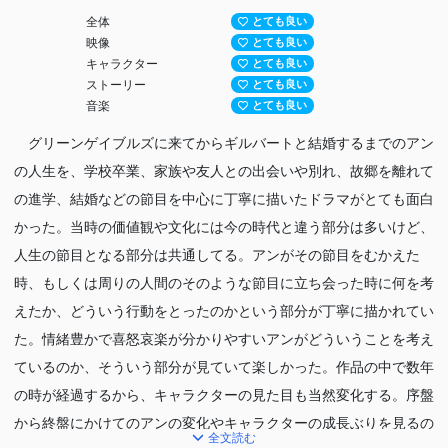
全体
とても良い
映像
とても良い
キャラクター
とても良い
ストーリー
とても良い
音楽
とても良い
グリーンゲイブルズに来てからギルバートと結婚するまでのアン
の人生を、学校卒業、家族や友人との出会いや別れ、故郷を離れて
の進学、結婚などの節目を中心に丁寧に描いたドラマがとても面白
かった。当時の価値観や文化には今の時代と違う部分は多いけど、
人生の節目となる部分は共通してる。アンがその節目をむかえた
時、もしくは周りの人間のそのような節目に立ち会った時に何を考
えたか、どういう行動をとったのかという部分が丁寧に描かれてい
た。情緒豊かで喜怒哀楽が分かりやすいアンがどういうことを考え
ているのか、そういう部分が見ていて楽しかった。作品の中で数年
の時が経過するから、キャラクターの見た目も当然変化する。序盤
から終盤にかけてのアンの変化やキャラクターの成長ぶりを見るの
全文読む