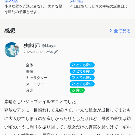
第23話
第24話
小さな壁を冗談とみなし、大きな壁
今日はあたしたちの幸福の誕生日よ
を勝利の予報とせよ
感想
全て見る
独善利己
@LLxyo
2025-12-07 12:56
全体
とても良い
映像
とても良い
キャラクター
とても良い
ストーリー
とても良い
音楽
良い
素晴らしいジュブナイルアニメでした
奔放なアンに一目惚れして見続けて、そんな彼女が成長してまとも
に大人びてしまうのが寂しかったりもしたけれど、最後の最後は幼
い頃のように周りを振り回して、彼女だけの真実を見つけて、ギル