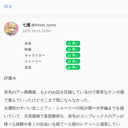
も楽しかった。
0
大昔の作品だからセリフの表現や世界観に今の作品には中々ない
部分が多くて新鮮だったし、色々考えさせてくれる良いセリフが多
かった。セリフの1つ1つにアンの考え方や物事の捉え方がよく表
七瀬
@hitobi_syuto
2025-10-15 23:59
れていた。
アン・シャーリーという人間の人生のほんの一部ではあったけ
全体
良い
ど、今回のリメイクで見ることが出来て良かった。
映像
良い
キャラクター
良い
ストーリー
良い
音楽
良い
評価:A
赤毛のアン再構築。もとのお話を圧縮しているので異常なテンポ感
で進んでいったけどそこまで気にならなかった。
火属性のヤバい女ことアン・シャーリーの幼少期〜大学編までを描
いていて、天涯孤独で妄想癖持ち、赤毛がコンプレックスのアンが
様々な経験や多くの出会いを経て一人前のレディへと成長してい