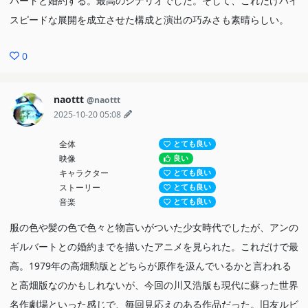
バートと婚約する。最高のシナリオでした。そして、これだけハイ
スピードな展開を成立させた構成と演出の巧みさも素晴らしい。
0
naottt
@naottt
2025-10-20 05:08
全体
とても良い
映像
良い
キャラクター
とても良い
ストーリー
とても良い
音楽
とても良い
服の色や髪の色で色々と物言いがついた少女時代でしたが、アンの
ギルバートとの婚約までを描いたアニメを見られた。これだけで最
高。1979年の高畑勲版とどちらが原作を汲んでいるかと言われる
と高畑版なのかもしれないが、今回の川又浩版も現代に蘇った世界
名作劇場といった感じで、毎回見応えのある作品だった。旧友ルビ