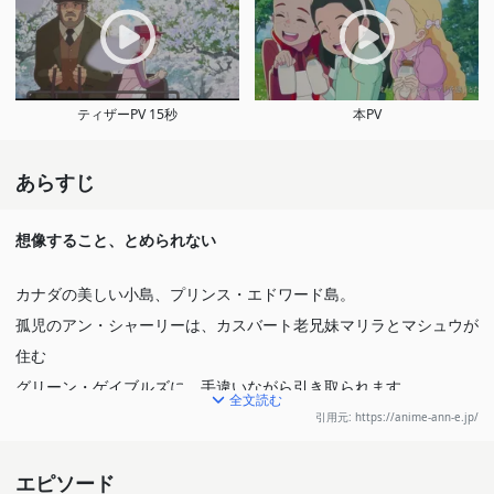
ティザーPV 15秒
本PV
あらすじ
想像すること、とめられない
カナダの美しい小島、プリンス・エドワード島。
孤児のアン・シャーリーは、カスバート老兄妹マリラとマシュウが
住む
グリーン・ゲイブルズに、手違いながら引き取られます。
全文読む
二人は戸惑いつつも、アンの想像力に和まされながら、
引用元: https://anime-ann-e.jp/
家族としての絆も深まっていきます。
常にライバル視することになるギルバート・ブライスや
エピソード