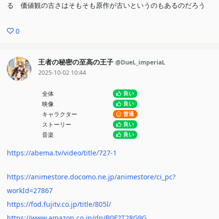
る 価値観の古さはそもそも原作が古いというのもあるのだろう
0
王者の秘密の至高の王子
@DueL_imperiaL
2025-10-02 10:44
全体
良い
映像
良い
キャラクター
普通
ストーリー
良い
音楽
良い
https://abema.tv/video/title/727-1
https://animestore.docomo.ne.jp/animestore/ci_pc?
workId=27867
https://fod.fujitv.co.jp/title/805l/
https://www.amazon.co.jp/dp/B0F2T28G9G