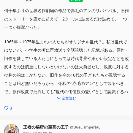
何十年ぶりの世界名作劇場の作品で赤毛のアンのリバイバル、旧作
のストーリーを遥かに超えて、2クールに詰めるだけ詰めて、一つ
一つが簡潔だった。
1965年～1975年生まれの人たちがオリジナル世代？。私は世代で
はないが、小学生の頃に再放送で全話視聴した記憶がある。原作・
旧作を愛している人たちにとっては時代背景や細かい設定などを改
変するのは慎重にしないといけないのは大前提だし、改変に対する
批判の的はしかたない。旧作を今の10代の子どもたちが視聴する
ことは殆ど無いだろうから、令和の"赤毛のアン"として観るべき
で、原作改変で批判しても"世代の価値観の違い"として認識するべ
全文読む
きなのかもしれない。これをきかっけに原作を追ってくれればいい
だけの話ではないだろうか？。日本昔ばし、童話だって時代によっ
0
て変化するものだと個人的に思う。
王者の秘密の至高の王子
@DueL_imperiaL
「終わり良ければ全て良し」という感じで締められたが、旧作を知