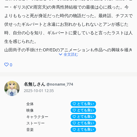
ー・ギリス(CV:雨宮天)の奔馬性肺結核での最後は心に残った。今
よりももっと死が身近だった時代の物語だった。最終話、チフスで
伏せったギルバートと永遠にお別れかもしれないとアンが感じた
時、自分の心を知り、ギルバートに愛していると言ったラストは人
生を感じられた。
山田尚子の手掛けたOP/EDのアニメーションも作品への興味を掻き
全文読む
立てられる。子どもたちに、原作へのきっかけになってほしいと思
0
える作品だった。
名無しさん
@noname_774
2025-10-01 12:35
全体
とても良い
映像
とても良い
キャラクター
とても良い
ストーリー
とても良い
音楽
とても良い