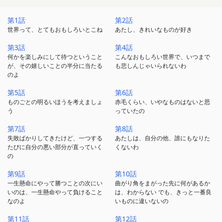
腹心の友になるダイアナ・バーリーとの出逢い。
第1話
第2話
そしてクラスメイトや先生、村の人たちと触れ合うなかで、
世界って、とてもおもしろいとこね
あたし、きれいなものが好き
少女だったアンも成長していきます。
第3話
第4話
何かを楽しみにして待つということ
こんなおもしろい世界で、いつまで
「赤毛のアン」を知る人も、知らない人も、
が、その嬉しいことの半分に当たる
も悲しんじゃいられないわ
すべての人たちへ
のよ
第5話
第6話
いま蘇る、少女から女性へと成長していく、
ものごとの明るいほうを考えましょ
赤毛くらい、いやなものはないと思
世界中が愛したアン・シャーリーの物語。
う
っていたの
まっすぐ純粋な心で、想像することをとめられないアンを、
第7話
第8話
失敗ばかりしてきたけど、一つする
あたしは、自分の他、誰にもなりた
きっとすべての人たちが大好きになる。
たびに自分の悪い部分が直っていく
くないわ
の
第9話
第10話
一生懸命にやって勝つことの次にい
曲がり角をまがった先に何があるか
いのは、一生懸命やって負けること
は、わからない でも、きっと一番良
なのよ
いものに違いないの
第11話
第12話