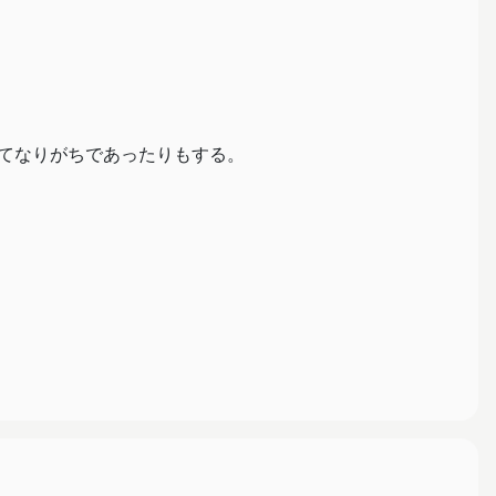
てなりがちであったりもする。
々なのかw
ような？行ってみたい。