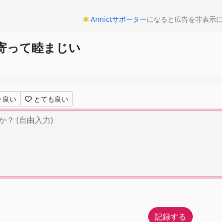
Annictサポーター
になると広告を非表示
人寄って睦まじい
良い
とても良い