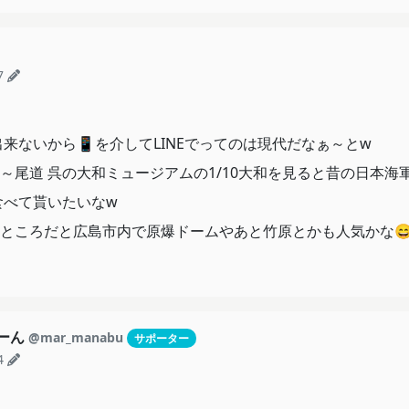
7
来ないから📱を介してLINEでってのは現代だなぁ～とw
～尾道 呉の大和ミュージアムの1/10大和を見ると昔の日本海
食べて貰いたいなw
ところだと広島市内で原爆ドームやあと竹原とかも人気かな
もーん
@mar_manabu
サポーター
4