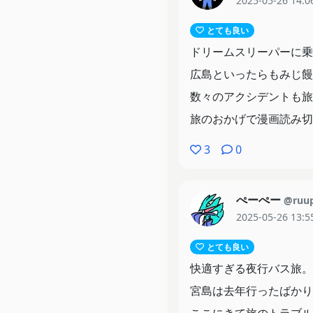
2025-05-26 14:0
最後は尾道かー。広島は
とても良い
ドリームスリーパーに乗
兵庫もたいがいだけどな
広島といったらもみじ饅
尾道ラーメンは結構好き
数々のアクシデントも旅
広島で言うとあとは竹原
旅のおかげで漫画読み切
ネーム通ったー！
3
0
ずーっとこのままネーム
ぺーぺー
@ruu
2025-05-26 13:5
とても良い
快適すぎる夜行バス旅。
宮島は去年行ったばかり