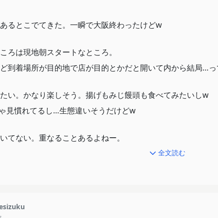
あるとこでてきた。一瞬で大阪終わったけどw
ころは現地朝スタートなところ。
ど到着場所が目的地で店が目的とかだと開いて内から結局…っ
たい。かなり楽しそう。揚げもみじ饅頭も食べてみたいしw
ゃ見慣れてるし…生態違いそうだけどw
いてない。重なることあるよねー。
行きは遮断棒折れ、帰りは人身で2時間くらい無駄にしたw
全文読む
呉の大和ミュージアムも中の描写が面倒だったのか、許可が云
ぽさがあるけどw
esizuku
外の来訪者数でリニューアルとかなんかみたような？みてない