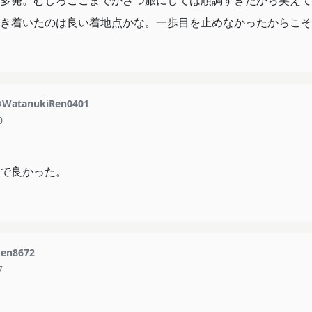
多発。むしろここまでがざつ旅にしては順調すぎたから笑えて
き着いたのは良い着地点かな。一歩目を止めなかったからこそ
WatanukiRen0401
0
で良かった。
en8672
7