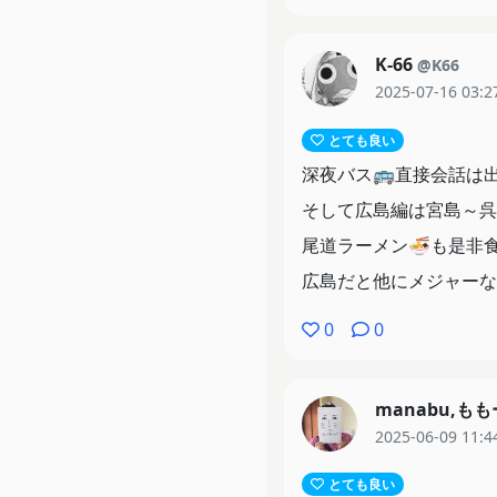
K-66
@K66
2025-07-16 03:2
とても良い
深夜バス🚌直接会話は出
そして広島編は宮島～呉
尾道ラーメン🍜も是非
広島だと他にメジャーな
0
0
manabu,も
2025-06-09 11:4
とても良い