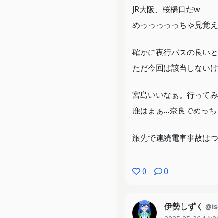
JR大阪、桜橋口だw
めっっっっっちゃ見覚え
確かに夜行バスの良いと
ただ今回は該当しないけ
宮島いいなぁ。行ってみ
鹿はまぁ…奈良でめっち
旅先で連続電車事故はつ
自分もこないだ日帰りで
0
0
アナゴ屋もだったけど、
おかげでどうでしょうっ
伊勢しずく
@is
大和ミュージアムは予想