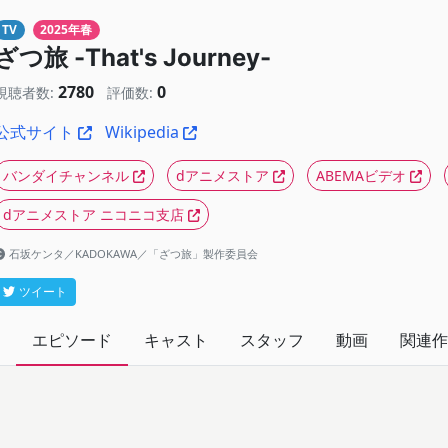
TV
2025年春
ざつ旅 -That's Journey-
2780
0
視聴者数:
評価数:
公式サイト
Wikipedia
バンダイチャンネル
dアニメストア
ABEMAビデオ
dアニメストア ニコニコ支店
石坂ケンタ／KADOKAWA／「ざつ旅」製作委員会
ツイート
エピソード
キャスト
スタッフ
動画
関連作