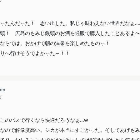
6
静岡と同じくらい長いイメージw
ったんだった！ 思い出した。私じゃ味わえない世界だなぁ…
！
頭！ 広島のもみじ饅頭のお酒を通販で購入したことあるよ〜
。尾道も行ってみたいわね。
ならでは。おかげで朝の温泉を楽しめたものっ！
とかか。はい。完全にアニメの影響ですねw
りへ行けそうでよかった～！！
とおらず旅し続けてお金なくなるのかと思ってたw
pin
5
このバスで行くなら快適だろうなぁ…w
なので解像度高い。シカが本当にすごかった。そしてあげもみ