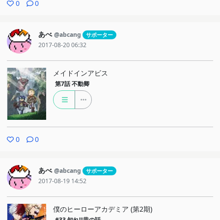
0
0
あべ
@abcang
サポーター
2017-08-20 06:32
メイドインアビス
第7話
不動卿
0
0
あべ
@abcang
サポーター
2017-08-19 14:52
僕のヒーローアカデミア (第2期)
#33
知れ!!昔の話