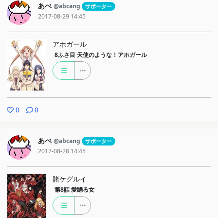
あべ
@abcang
サポーター
2017-08-29 14:45
アホガール
8ふさ目
天使のような！アホガール
0
0
あべ
@abcang
サポーター
2017-08-28 14:45
賭ケグルイ
第8話
愛踊る女