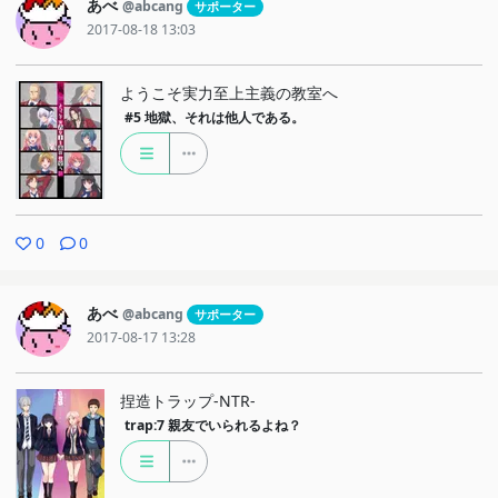
あべ
@abcang
サポーター
2017-08-18 13:03
ようこそ実力至上主義の教室へ
#5
地獄、それは他人である。
0
0
あべ
@abcang
サポーター
2017-08-17 13:28
捏造トラップ-NTR-
trap:7
親友でいられるよね？