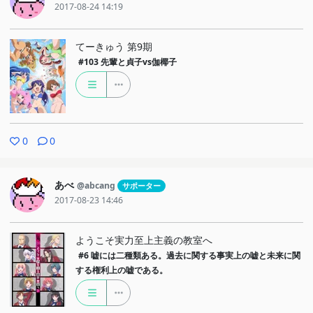
2017-08-24 14:19
てーきゅう 第9期
#103
先輩と貞子vs伽椰子
0
0
あべ
@abcang
サポーター
2017-08-23 14:46
ようこそ実力至上主義の教室へ
#6
嘘には二種類ある。過去に関する事実上の嘘と未来に関
する権利上の嘘である。