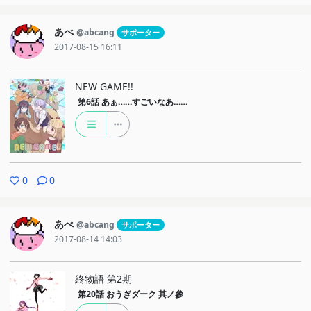
あべ
@abcang
サポーター
2017-08-15 16:11
NEW GAME!!
第6話
あぁ……すごいなあ……
0
0
あべ
@abcang
サポーター
2017-08-14 14:03
終物語 第2期
第20話
おうぎダーク 其ノ參