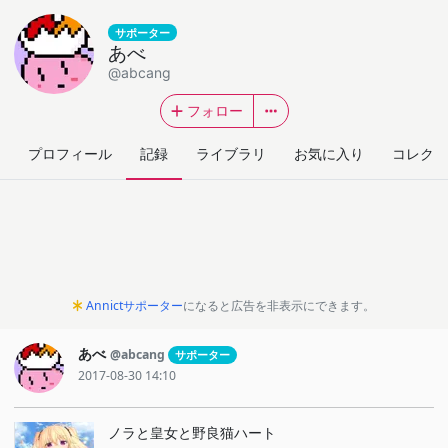
サポーター
あべ
@abcang
フォロー
プロフィール
記録
ライブラリ
お気に入り
コレクシ
Annictサポーター
になると広告を非表示にできます。
あべ
@abcang
サポーター
2017-08-30 14:10
ノラと皇女と野良猫ハート