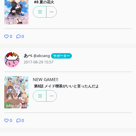
#8
夏の花火
0
0
あべ
@abcang
サポーター
2017-08-29 15:57
NEW GAME!!
第8話
メイド喫茶がいいと言ったんだよ
0
0