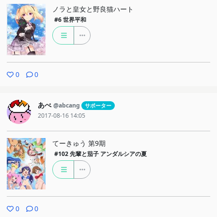
ノラと皇女と野良猫ハート
#6
世界平和
0
0
あべ
@abcang
サポーター
2017-08-16 14:05
てーきゅう 第9期
#102
先輩と茄子 アンダルシアの夏
0
0