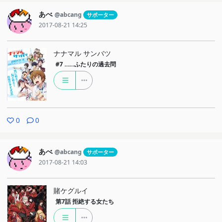
あべ
@abcang
サポーター
2017-08-21 14:25
ナナマル サンバツ
#7
……ふたりの過去問
0
0
あべ
@abcang
サポーター
2017-08-21 14:03
賭ケグルイ
第7話
拒絶する女たち