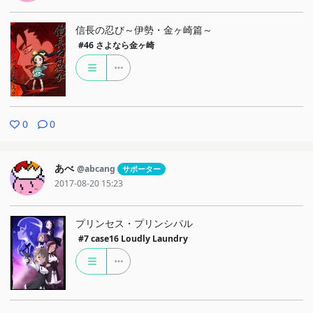
信長の忍び～伊勢・金ヶ崎篇～
#46
さよなら金ヶ崎
0
0
あべ
@abcang
サポーター
2017-08-20 15:23
プリンセス・プリンシパル
#7
case16 Loudly Laundry