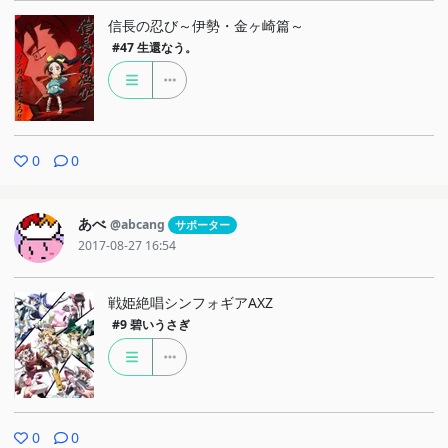
信長の忍び～伊勢・金ヶ崎篇～
#47
生還なう。
0
0
あべ
@abcang
サポーター
2017-08-27 16:54
戦姫絶唱シンフォギアAXZ
#9
碧いうさぎ
0
0