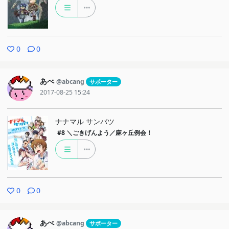
0
0
あべ
@abcang
サポーター
2017-08-25 15:24
ナナマル サンバツ
#8
＼ごきげんよう／麻ヶ丘例会！
0
0
あべ
@abcang
サポーター