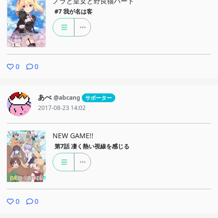
ノラと皇女と野良猫ハート
#7
我が名は客
0
0
あべ
@abcang
サポーター
2017-08-23 14:02
NEW GAME!!
第7話
凄く熱い視線を感じる
0
0