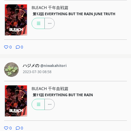
BLEACH 千年血戦篇
第12話
EVERYTHING BUT THE RAIN JUNE TRUTH
0
0
ハジメの
@niwakahitori
2023-07-30 08:58
BLEACH 千年血戦篇
第11話
EVERYTHING BUT THE RAIN
0
0