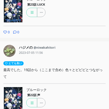
第23話
LUCK
0
0
ハジメの
@niwakahitori
2023-07-05 11:56
とても良い
最高でした。19話から（ここまで含め）色々とビビビとつながっ
て
ブルーロック
第22話
声