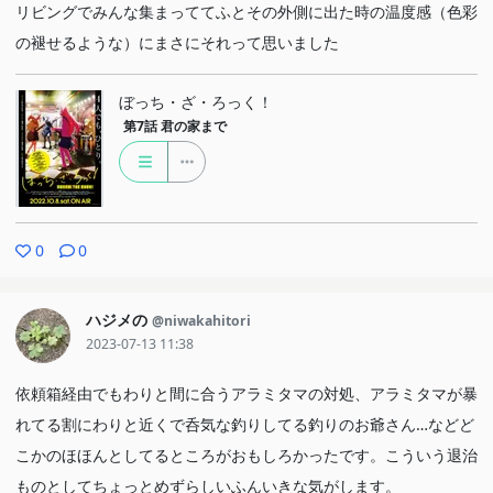
リビングでみんな集まっててふとその外側に出た時の温度感（色彩
の褪せるような）にまさにそれって思いました
ぼっち・ざ・ろっく！
第7話
君の家まで
0
0
ハジメの
@niwakahitori
2023-07-13 11:38
依頼箱経由でもわりと間に合うアラミタマの対処、アラミタマが暴
れてる割にわりと近くで呑気な釣りしてる釣りのお爺さん…などど
こかのほほんとしてるところがおもしろかったです。こういう退治
ものとしてちょっとめずらしいふんいきな気がします。