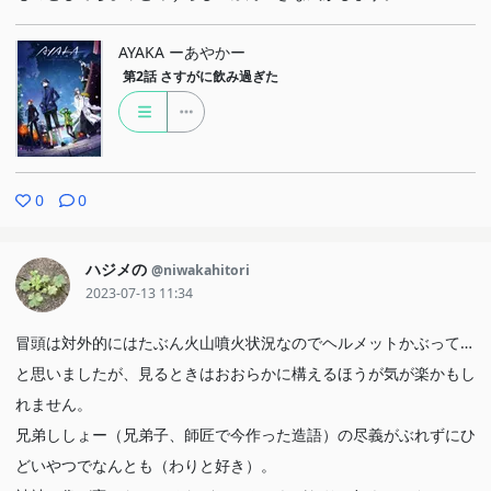
AYAKA ーあやかー
第2話
さすがに飲み過ぎた
0
0
ハジメの
@niwakahitori
2023-07-13 11:34
冒頭は対外的にはたぶん火山噴火状況なのでヘルメットかぶって…
と思いましたが、見るときはおおらかに構えるほうが気が楽かもし
れません。
兄弟ししょー（兄弟子、師匠で今作った造語）の尽義がぶれずにひ
どいやつでなんとも（わりと好き）。