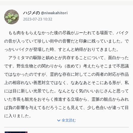
ハジメの
@niwakahitori
2023-07-23 10:32
もも肉をもらえなかった後の尽義がぶーたれてる場面で、バイク
の音が入っていて珍しい街中の音響だと印象に残っていました。で
っかいバイクが登場した時、すとんと納得がおりてきました。
アラミタマの駆除と鎮めとが共存することについて、面白かった
です。野生生物との関わりから（改めて）考えたらそこまで不思議
ではなかったのですが、霊的な存在に対してこの両者の対応が作品
上の相容れない善悪対立ではなく、なあなあとそこにある形が、私
には目に新しい光景でした。なんとなく気のいいおじさんと思って
いた市長も観光をおそらく推進する立場から、霊脈の観点からみれ
ば負の影響を与えてるだろうことも見えて、少し色合いが違って目
に入りました。
全文読む
偉大な師匠に残された3人の弟子たちの、その死に対するそれぞ
れの向き合い方が見えてきて、まずは一つ「ふむ」と思った回でし