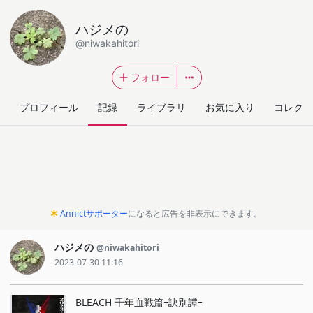
ハジメの
@niwakahitori
フォロー
プロフィール
記録
ライブラリ
お気に入り
コレクシ
Annictサポーター
になると広告を非表示にできます。
ハジメの
@niwakahitori
2023-07-30 11:16
BLEACH 千年血戦篇ｰ訣別譚ｰ