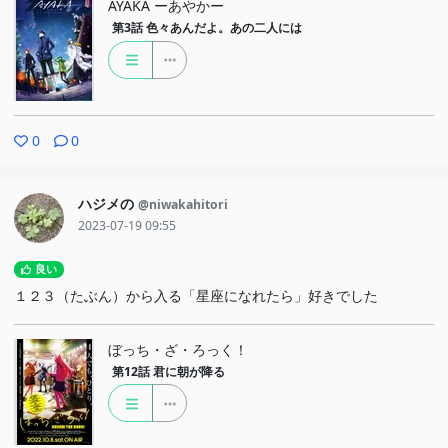
AYAKA ーあやかー
た（人間いつ死ぬかわからないから（今食べたい）とこぼしていた
第3話
色々あんだよ。あの二人には
尽義の言葉も後からこの文脈も含まれるかと思いだされました）。
鞍馬と伊吹だけでなく、尽義と伊吹でも対照的だった気がします。
己れの弱さのために邪法に手をださない尽義は、かぎりなくダメ人
間でも、その1点には一分あるかもしれません。伊吹はきっと（3
0
0
人ともそうだったと思いますが）すごく師匠が好きだったんだろう
と思います。だから今度は置いていかれないように竜に勝てるほど
ハジメの
@niwakahitori
の強さを求めているのでしょう。鞍馬は師匠の脈継ぎの教えを最も
2023-07-19 09:55
忠実に継承しているようにみえて、その教えに固執することで多く
良い
を取りこぼしていそうです。
１２３（たぶん）から入る「星座になれたら」好きでした
それにしても海列車、保守管理すごく大変そう……とか、そもそ
も脱線しないのすごいどういう技術？、なんか波にさらわれて脱線
ぼっち・ざ・ろっく！
しそうで乗ると考えたら怖い……など見るたびにおののいて不思議
第12話
君に朝が降る
な気持ちになります。
エンディングの建物空間を泳ぐ魚たちに霊脈の視点でみると陸じ
ゃなくて海のような島なのかなと、今回ふと思いました。