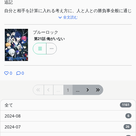
追記
自分と相手を計算に入れる考え方に、人と人との勝負事全般に通じ
全文読む
るところで自分事のほうにビビビと来る何かがありました。一歩間
違えれば敗着になる一手を選ぶもので、緩急（自分の全力や使える
ブルーロック
手札を隠す、あえて最善を避ける）にもつながる考えだとも思いま
第21話
俺がいない
した。ただ急のほうが相手に全力を出させる力があって初めて成立
するもので、……着地点が迷子になりましたが、そういう感じでビ
ビビとなってその点も面白かったです
0
0
...
1
...
全て
1161
2024-08
6
2024-07
26