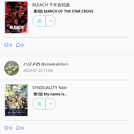
BLEACH 千年血戦篇
第3話
MARCH OF THE STAR CROSS
0
0
ハジメの
@niwakahitori
2023-07-23 11:04
SYNDUALITY Noir
第1話
My name is…
0
0