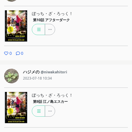
ぼっち・ざ・ろっく！
第10話
アフターダーク
0
0
ハジメの
@niwakahitori
2023-07-18 10:34
ぼっち・ざ・ろっく！
第9話
江ノ島エスカー