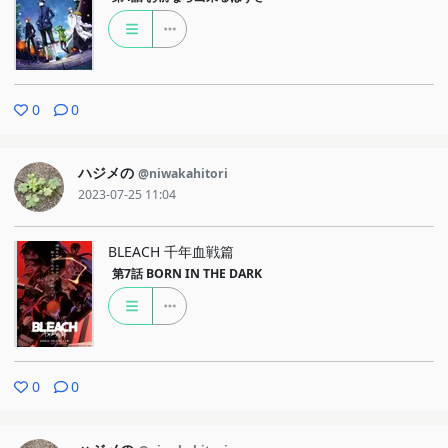
思いました。修行の三の島に温泉がしっかりと整備されているのも
心身の調和を保ちその様に成れるよう、考えられてのことの気がし
ました。
そういえば雰囲気といえば尽義が鞍馬に報告した際の伊吹に対す
0
0
る言及の纏う（うまくどこと言い表せないのでふんわり書きます）
雰囲気も好印象に残っています。今回だいぶ株を上げた尽義の株を
ハジメの
@niwakahitori
一気に下げる次回サブタイトルまで面白かったです。
2023-07-25 11:04
BLEACH 千年血戦篇
第7話
BORN IN THE DARK
0
0