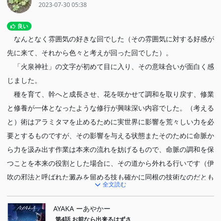
2023-07-30 05:38
良い
なんとなく雰囲気の好きな回でした（その雰囲気に対する好感が
先に来て、それから色々と考えが回った回でした）。
「火泉神社」の文字が初めて目に入り、その意味合いが面白く感
じました。
種を育て、幹へと成長させ、花を咲かせて調和を取り戻す、修業
と修養が一体となったような修行が興味深い内容でした。（考える
と）術はアラミタマを止めるために実世界に影響を荒々しい力を必
要とするものですが、その影響を与える状態またそのために命脈か
ら力を汲み出す作業は本来の流れを妨げるもので、命脈の調和を保
つことを本来の役割とした場合に、その道から外れる行いです（伊
吹の邪法と呼ばれた澱みを留める技も確かに同根の技術なのだとも
全文読む
思いました）。おそらくですが、その術理の真髄はたしかにこの様
にあるのだろうと思えて面白かったです。また火と水の二頭の龍が
AYAKA ーあやかー
祀られるのも脈継ぎのありようとどこか重なるようで宜なるかなと
第4話
お前なら出来るはずさ