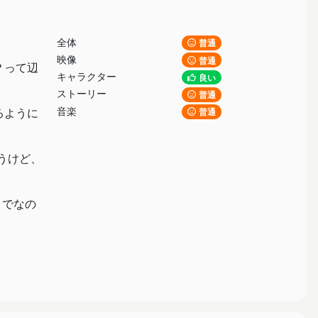
全体
普通
映像
普通
？って辺
キャラクター
良い
ストーリー
普通
音楽
るように
普通
うけど、
までなの