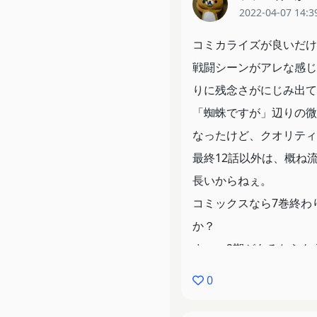
2022-04-07 14:3
コミカライズが良いだけ
戦闘シーンがアレな感じ
りに残念さがにじみ出て
「蜘蛛ですが」辺りの微
なったけど、クオリティ
最終12話以外は、概ね
長いからねぇ。
コミックスなら7巻終わ
か？
まぁ、2期があるならも
0