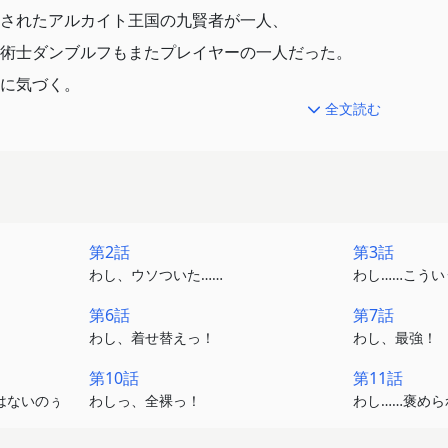
されたアルカイト王国の九賢者が一人、
術士ダンブルフもまたプレイヤーの一人だった。
に気づく。
全文読む
や臭覚が生まれ、ログアウトもできない。
人間くさい反応を見せる。
ない現実となった証であった。
0年もの月日が経っているというのだ。
第2話
第3話
わし、ウソついた……
わし……こう
ダンブルフは諸事情により
第6話
第7話
なっていた！
わし、着せ替えっ！
わし、最強！
第10話
第11話
明かすため、
はないのぅ
わしっ、全裸っ！
わし……褒め
ミラを名乗り旅立つのであった。
いるものとは――。