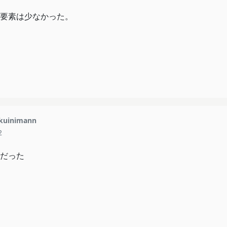
要素は少なかった。
kuinimann
2
だった