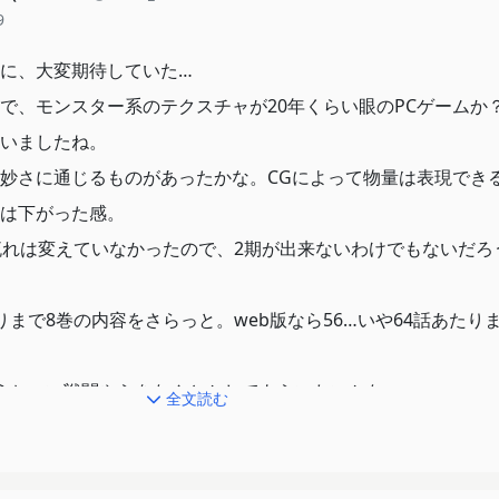
9
に、大変期待していた…
で、モンスター系のテクスチャが20年くらい眼のPCゲームか
いましたね。
妙さに通じるものがあったかな。CGによって物量は表現でき
は下がった感。
流れは変えていなかったので、2期が出来ないわけでもないだろ
りまで8巻の内容をさらっと。web版なら56…いや64話あたり
うちょい戦闘やらをなんとかしてもらいたいかな。
全文読む