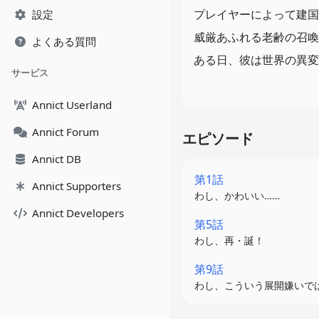
プレイヤーによって建国
設定
威厳あふれる老齢の召喚
よくある質問
ある日、彼は世界の異変
サービス
ゲームでは無かった味覚
Annict Userland
さらに、 NPCが実に
Annict Forum
エピソード
―それはゲームが紛れも
Annict DB
しかもこの世界では、3
第1話
Annict Supporters
わし、かわいい……
そして何ということか、
Annict Developers
第5話
幼くも美しい少女の姿に
わし、再・誕！
第9話
急変した世界の謎を解き
わし、こういう展開嫌いで
ダンブルフは賢者の弟子
冒険の果てに待ち受けて