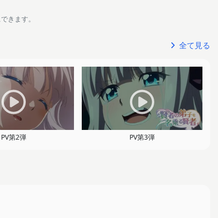
にできます。
全て見る
PV第2弾
PV第3弾