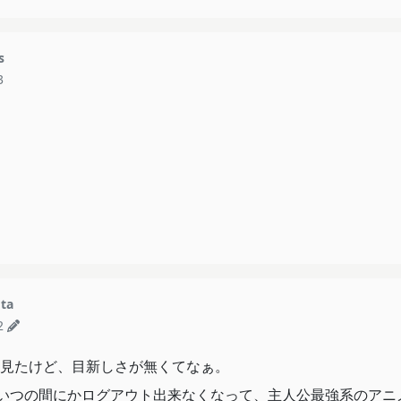
s
3
ta
2
見たけど、目新しさが無くてなぁ。
、いつの間にかログアウト出来なくなって、主人公最強系のアニ