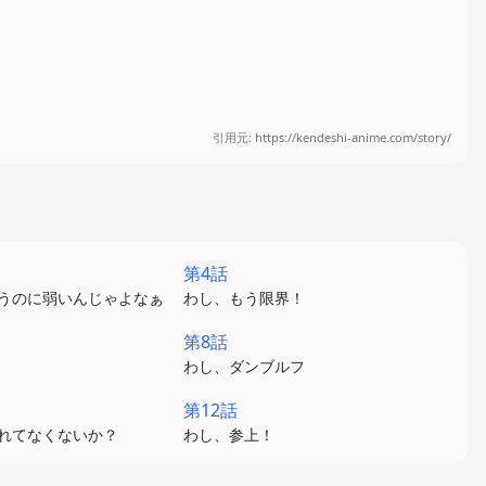
引用元: https://kendeshi-anime.com/story/
第4話
いうのに弱いんじゃよなぁ
わし、もう限界！
第8話
わし、ダンブルフ
第12話
られてなくないか？
わし、参上！