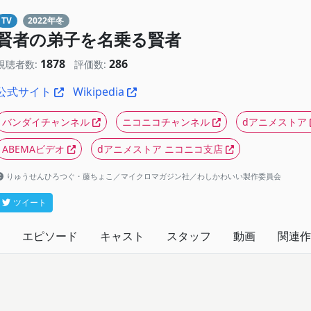
TV
2022年冬
賢者の弟子を名乗る賢者
1878
286
視聴者数:
評価数:
公式サイト
Wikipedia
バンダイチャンネル
ニコニコチャンネル
dアニメストア
ABEMAビデオ
dアニメストア ニコニコ支店
りゅうせんひろつぐ・藤ちょこ／マイクロマガジン社／わしかわいい製作委員会
ツイート
エピソード
キャスト
スタッフ
動画
関連作