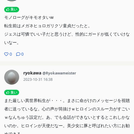
良い
モノローグがキモオタいw
転生前はメガネヒョロガリクソ童貞だったと。
ジェスは可憐でいい子だと思うけど、性的にガードが低くていけな
いなー。
0
0
ryokawa
@Ryokawameister
2023-10-31 16:38
良い
また厳しい異世界転生が・・・。まさに命がけのメッセージを視聴
者に送っているな。心の声が筒抜けｗヒロインのスルー力がすごい
ｗなんちゅう設定だ。あ、でも会話ができないとするとこれしかな
いのか。ヒロインが天使だなー。美少女に豚と呼ばれたい方にお勧
めできる。