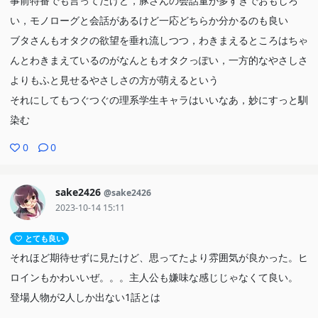
事前特番でも言ってたけど，豚さんの会話量が多すぎでおもしろ
い，モノローグと会話があるけど一応どちらか分かるのも良い
ブタさんもオタクの欲望を垂れ流しつつ，わきまえるところはちゃ
んとわきまえているのがなんともオタクっぽい，一方的なやさしさ
よりもふと見せるやさしさの方が萌えるという
それにしてもつぐつぐの理系学生キャラはいいなあ，妙にすっと馴
染む
0
0
sake2426
@sake2426
2023-10-14 15:11
とても良い
それほど期待せずに見たけど、思ってたより雰囲気が良かった。ヒ
ロインもかわいいぜ。。。主人公も嫌味な感じじゃなくて良い。
登場人物が2人しか出ない1話とは