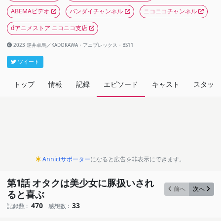
ABEMAビデオ
バンダイチャンネル
ニコニコチャンネル
dアニメストア ニコニコ支店
2023 逆井卓馬／KADOKAWA・アニプレックス・BS11
ツイート
トップ
情報
記録
エピソード
キャスト
スタッフ
Annictサポーター
になると広告を非表示にできます。
第1話 オタクは美少女に豚扱いされ
前へ
次へ
ると喜ぶ
470
33
記録数 :
感想数 :