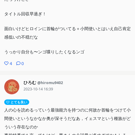
タイトル回収早過ぎ！
面白いけどヒロインに首輪がついてる＋小間使いとはいえ自己肯定
感低いの不穏だな
うっかり自分も〜ンゴ喋りしたくなるンゴ
4
0
ひろむ
@hiromu9402
2023-10-14 16:39
とても良い
人の心を読めるっていう最強能力を持つのに何故か首輪をつけて小
間使いというなかなか奥が深そうだなあ，イェスマという種族がど
ういう存在なのか