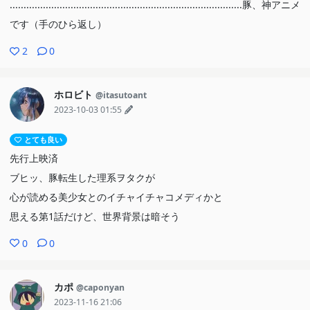
....................................................................................豚、神アニメ
です（手のひら返し）
2
0
ホロビト
@itasutoant
2023-10-03 01:55
とても良い
先行上映済
ブヒッ、豚転生した理系ヲタクが
心が読める美少女とのイチャイチャコメディかと
思える第1話だけど、世界背景は暗そう
0
0
カポ
@caponyan
2023-11-16 21:06