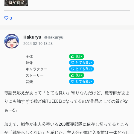
0
Hakuryu_
@Hakuryu_
2024-02-10 13:28
全体
良い
映像
とても良い
キャラクター
とても良い
ストーリー
良い
音楽
とても良い
毎話見応えがあって「とても良い」寄りなんだけど、魔導師があま
りにも強すぎて殆ど俺TUEEEEになってるのが作品としての質がな
ぁ…と。
加えて、戦争が主人公率いる203魔導部隊に依存し切ってるところ
が「戦争らしくない」と感じた。主人公が軍に入る前は一体どうし