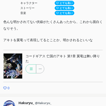
キャラクター
とても良い
ストーリー
とても良い
音楽
とても良い
色んな明かされてない伏線がたくさんあったから、これから面白く
なりそう。
アキトを翼竜って表現してるとことか、明かされるといいな
コードギアス 亡国のアキト 第1章 翼竜は舞い降り
た
0
Hakuryu_
@Hakuryu_