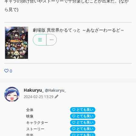
キャラの掛け合いやストーリーで十分楽しむことが出来た。(なが
ら見で)
劇場版 異世界かるてっと ～あなざーわーるど～
0
Hakuryu_
@Hakuryu_
2024-02-25 13:29
全体
とても良い
映像
とても良い
キャラクター
とても良い
ストーリー
とても良い
音楽
とても良い