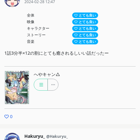
2024-02-28 12:47
全体
とても良い
映像
とても良い
キャラクター
とても良い
ストーリー
とても良い
音楽
とても良い
1話3分半×12の割にとても癒されるしいい話だったー
へやキャン△
0
Hakuryu_
@Hakuryu_