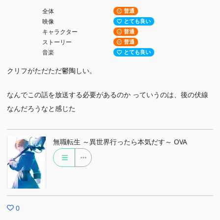
全体
普通
映像
とても良い
キャラクター
普通
ストーリー
普通
音楽
とても良い
クリフがただただ鬱陶しい。
なんでこの話を放送する必要があるのか っていうのは、後の伏線
なんだろうなと感じた
無職転生 ～異世界行ったら本気だす～ OVA
0