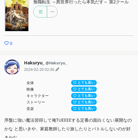
無職転生 ～異世界行ったら本気だす～ 第2クール
0
Hakuryu_
@Hakuryu_
2024-02-20 02:36
全体
とても良い
映像
とても良い
キャラクター
とても良い
ストーリー
とても良い
音楽
とても良い
序盤に強い魔法習得して俺TUEEEEする定番の面白くない展開なの
かな と思いきや、家庭教師したり旅したりとバトルしないのが好
きかな。