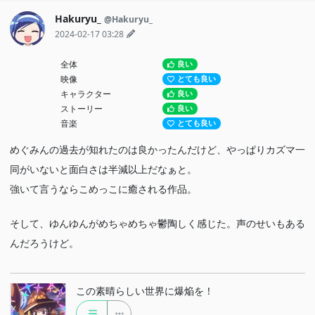
Hakuryu_
@Hakuryu_
2024-02-17 03:28
全体
良い
映像
とても良い
キャラクター
良い
ストーリー
良い
音楽
とても良い
めぐみんの過去が知れたのは良かったんだけど、やっぱりカズマ一
同がいないと面白さは半減以上だなぁと。
強いて言うならこめっこに癒される作品。
そして、ゆんゆんがめちゃめちゃ鬱陶しく感じた。声のせいもある
んだろうけど。
この素晴らしい世界に爆焔を！