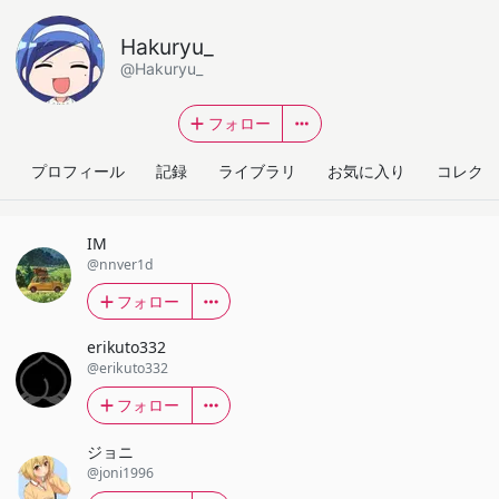
Hakuryu_
@Hakuryu_
フォロー
プロフィール
記録
ライブラリ
お気に入り
コレクシ
IM
@nnver1d
フォロー
erikuto332
@erikuto332
フォロー
ジョニ
@joni1996