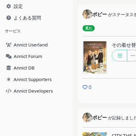
設定
ポピー
がステータス
よくある質問
見た
サービス
Annict Userland
その着せ替え
Annict Forum
Annict DB
Annict Supporters
0
Annict Developers
ポピー
が記録しまし