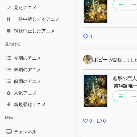
見たアニメ
一時中断してるアニメ
視聴中止したアニメ
0
見つける
今期のアニメ
ポピー
が記録しまし
来期のアニメ
進撃の巨人 Th
前期のアニメ
第74話
唯一
人気アニメ
新規登録アニメ
Misc
0
0
チャンネル