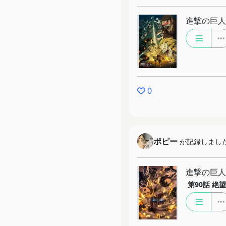
進撃の巨人 Th
0
ポピー
が記録しまし
進撃の巨人 T
第90話
絶望