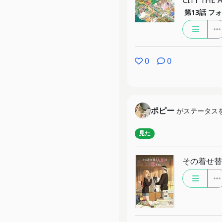
CITY THE
第13話
フォ
0
0
ポピー
がステータス
見た
その着せ替え