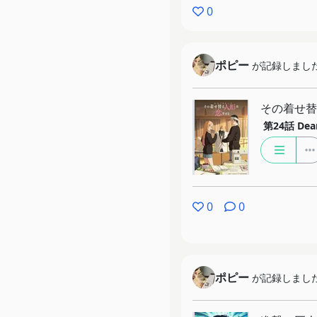
0
ポピー
が記録しまし
その着せ替え
第24話
Dea
0
0
ポピー
が記録しまし