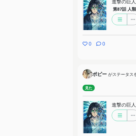
進撃の巨人 Th
第87話
人類
0
0
ポピー
がステータス
見た
進撃の巨人 Th