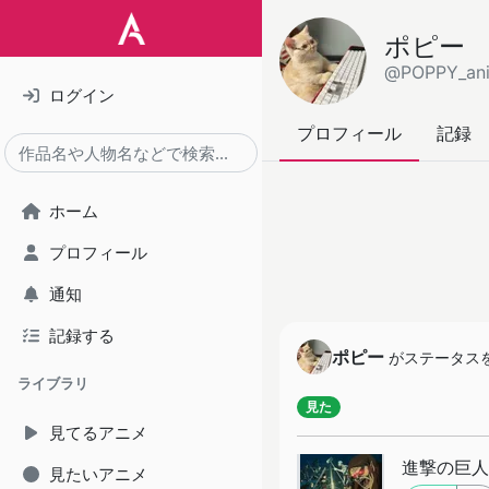
ポピー
@POPPY_an
ログイン
プロフィール
記録
ホーム
プロフィール
通知
記録する
ポピー
がステータス
ライブラリ
見た
見てるアニメ
進撃の巨人 Th
見たいアニメ