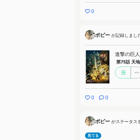
0
ポピー
が記録しまし
進撃の巨人 Th
第75話
天地
0
0
ポピー
がステータス
見てる