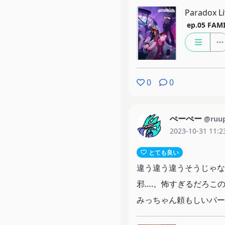
Paradox L
ep.05
FAM
0
0
ぺーぺー
@ruu
2023-10-31 11:2
とても良い
違う違う違うそうじゃな
邪….。怖すぎるだろこ
みっちゃん頼もしいパー