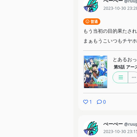
ぺーぺー
@ruu
2023-10-30 23:2
普通
もう当初の目的果たされな
まぁもうこいつもチヤホ
とあるおっ
第5話
アー
1
0
ぺーぺー
@ruu
2023-10-30 23:1