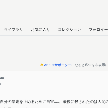
ー
ライブラリ
お気に入り
コレクション
フォロイー
Annictサポーター
になると広告を非表示
pin
0
自分の暴走を止めるために自害…..。最後に殺されたのは人間