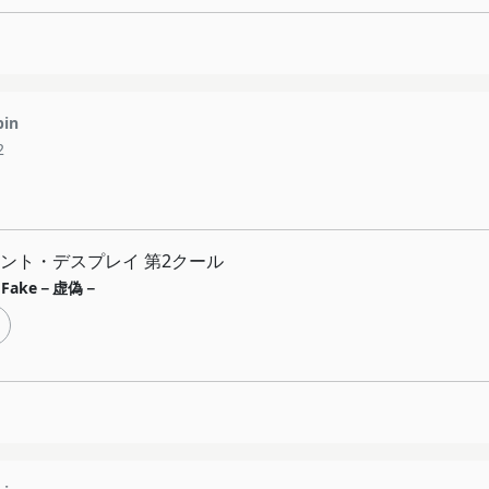
pin
2
ント・デスプレイ 第2クール
e Fake－虚偽－