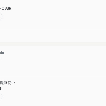
ンコの歌
pin
1
魔剣使い
騒