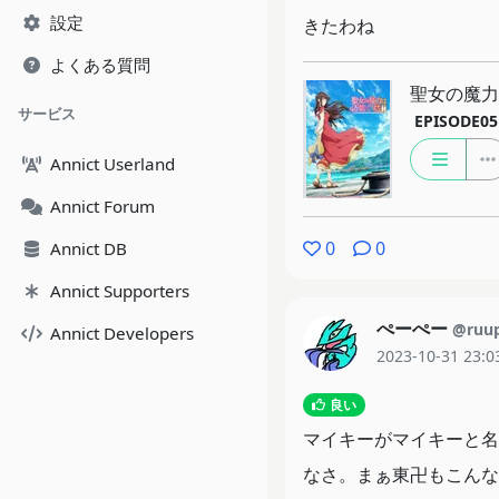
設定
きたわね
よくある質問
聖女の魔力は
サービス
EPISODE05
Annict Userland
Annict Forum
0
0
Annict DB
Annict Supporters
ぺーぺー
@ruu
Annict Developers
2023-10-31 23:0
良い
マイキーがマイキーと名
なさ。まぁ東卍もこんな