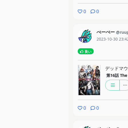
0
0
ぺーぺー
@ruu
2023-10-30 23:4
良い
デッドマウ
第16話
Th
0
0