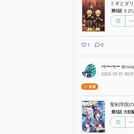
ミギとダリ
第5話
ミジ
1
0
ぺーぺー
@ruu
2023-10-31 00:0
普通
聖剣学院の
第5話
大狂