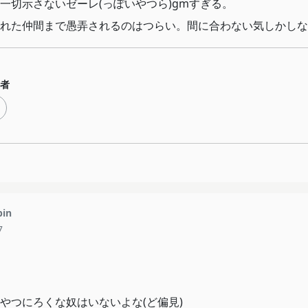
一切示さないゼーレ(っぽいやつら)gmすぎる。
れた仲間まで愚弄されるのはつらい。間に合わない気しかしな
者
pin
7
やつにろくな奴はいないよな(ど偏見)