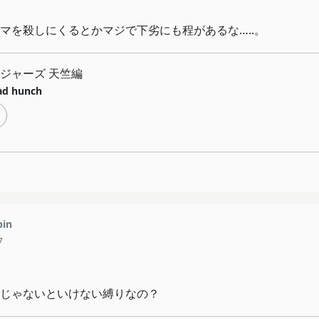
マを殺しにくるとかマジで下劣にも程があるな…..。
ジャーズ 天竺編
ad hunch
pin
7
じゃないといけない縛りなの？