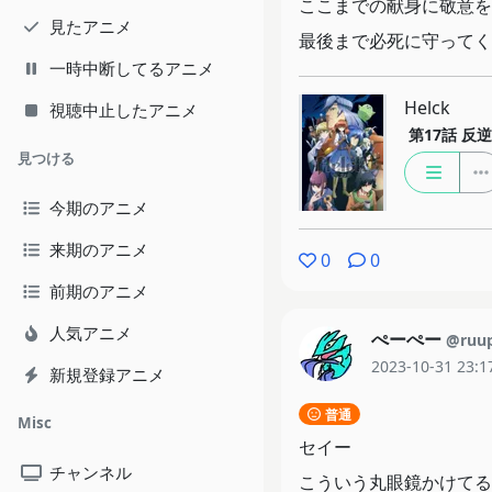
ここまでの献身に敬意を
見たアニメ
最後まで必死に守ってく
一時中断してるアニメ
Helck
視聴中止したアニメ
第17話
反逆
見つける
今期のアニメ
来期のアニメ
0
0
前期のアニメ
人気アニメ
ぺーぺー
@ruu
2023-10-31 23:1
新規登録アニメ
普通
Misc
セイー
チャンネル
こういう丸眼鏡かけてる