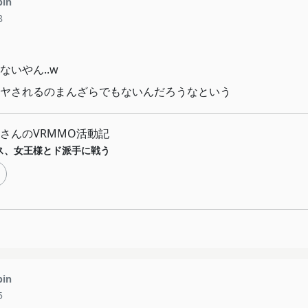
pin
8
いやん..w
ヤされるのまんざらでもないんだろうなという
さんのVRMMO活動記
ス、女王様とド派手に戦う
pin
5