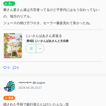
良い
爺さん婆さん達は方言使ってるけど子世代にはもう伝わってない
の、地方のリアル。
ジュースの掛け方ワロタ。セーラー服姿見れて良かったね。
じいさんばあさん若返る
第4話
じいさんばあさんと文化祭
0
0
ぺーぺー
@ruupin
2024-04-28 23:27
普通
残された手段で銀行潜入とはだいたんな…笑