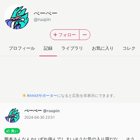
ぺーぺー
@ruupin
フォロー
プロフィール
記録
ライブラリ
お気に入り
コレクシ
Annictサポーター
になると広告を非表示にできます。
ぺーぺー
@ruupin
2024-04-30 23:51
良い
熊本さんなんかいずれ病んでしまいそうな気の入り用だな…。そう