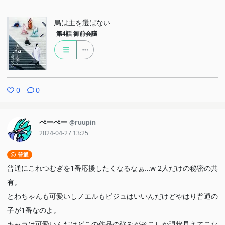
烏は主を選ばない
第4話
御前会議
0
0
ぺーぺー
@ruupin
2024-04-27 13:25
普通
普通にこれつむぎを1番応援したくなるなぁ…w 2人だけの秘密の共
有。
とわちゃんも可愛いしノエルもビジュはいいんだけどやはり普通の
子が1番なのよ。
キャラは可愛いんだけどこの作品の強みがそこしか現状見えてこな