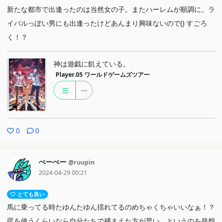
新たな都市で出逢ったのは当然女の子。またハーレムが順調に。ラ
イバルっぽい男にも出逢ったけどあんまり興味ないので() すごろ
く！？
神は遊戯に飢えている。
Player.05
ワールドゲームズツアー
0
0
ぺーぺー
@ruupin
2024-04-29 00:21
とても良い
馬に乗ってる時たゆんたゆん揺れてるのめちゃくちゃいいなぁ！？
罠を使うくらいなら自分たちで捕まえた方が早い、というのを発想