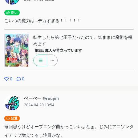
良い
こいつの魔力は…デカすぎる！！！！！
転生したら第七王子だったので、気ままに魔術を極
めます
第5話
魔人が苛立っています
0
0
ぺーぺー
@ruupin
2024-04-29 13:54
普通
毎回思うけどオープニング曲かっこいいよなぁ。じみにアニソンタ
イアップ増えてるし注目かな。