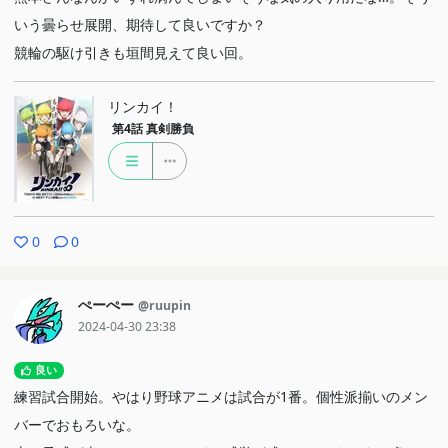
いう曇らせ展開、期待して良いですか？
競輪の駆け引きも垣間見えて良い回。
リンカイ！
第4話
真剣勝負
0
0
ぺーぺー
@ruupin
2024-04-30 23:38
良い
練習試合開始。やはり野球アニメは試合が1番。個性派揃いのメン
バーでおもろいな。