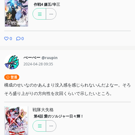
作戦4
嫌五/辛三
0
0
ぺーぺー
@ruupin
2024-04-28 09:35
普通
構成のせいなのかあんまり没入感を感じられないんだよなー。そろ
そろ盛り上がりの方向性を次回くらいで示したいところ。
戦隊大失格
第4話
愛のソルジャー日々輝！