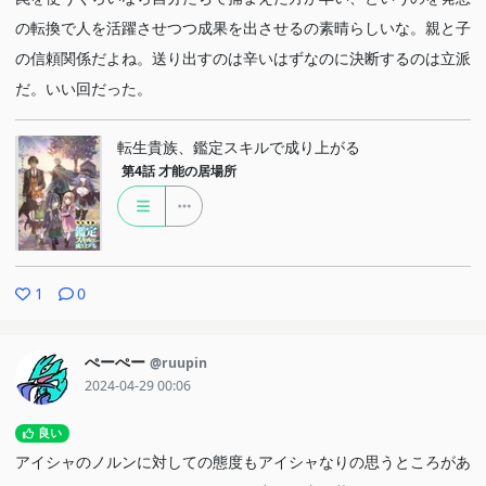
の転換で人を活躍させつつ成果を出させるの素晴らしいな。親と子
の信頼関係だよね。送り出すのは辛いはずなのに決断するのは立派
だ。いい回だった。
転生貴族、鑑定スキルで成り上がる
第4話
才能の居場所
1
0
ぺーぺー
@ruupin
2024-04-29 00:06
良い
アイシャのノルンに対しての態度もアイシャなりの思うところがあ