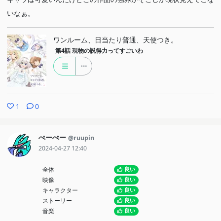
いなぁ。
ワンルーム、日当たり普通、天使つき。
第4話
現物の説得力ってすごいわ
1
0
ぺーぺー
@ruupin
2024-04-27 12:40
全体
良い
映像
良い
キャラクター
良い
ストーリー
良い
音楽
良い