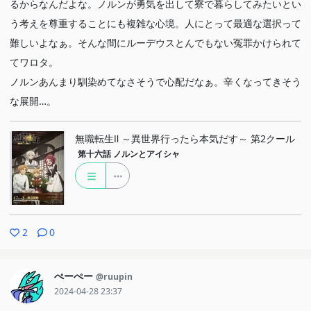
るからなんだよな。ノルンが勇気を出して寮で暮らしてみたいとい
う考えを尊重することにも複雑な心境。人にとって最適な選択って
難しいよなぁ。そんな間にルーデウスとんでもない冤罪かけられて
てワロタ。
ノルンあんまり馴染めてなさそうで心配だなぁ。辛くなってきそう
な展開…。
無職転生Ⅱ ～異世界行ったら本気だす～ 第2クール
第十六話
ノルンとアイシャ
2
0
ぺーぺー
@ruupin
2024-04-28 23:37