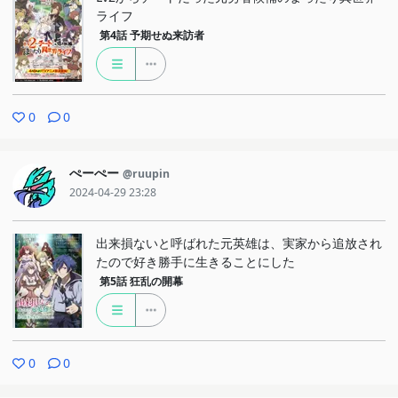
ライフ
第4話
予期せぬ来訪者
0
0
ぺーぺー
@ruupin
2024-04-29 23:28
出来損ないと呼ばれた元英雄は、実家から追放され
たので好き勝手に生きることにした
第5話
狂乱の開幕
0
0