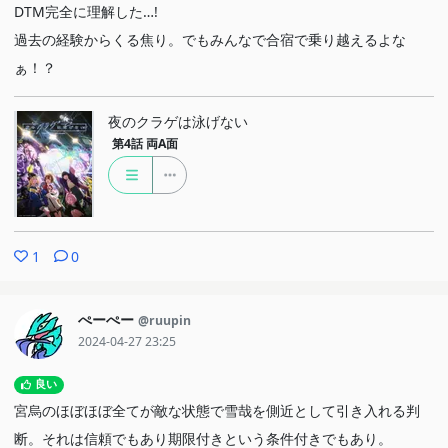
DTM完全に理解した…!
過去の経験からくる焦り。でもみんなで合宿で乗り越えるよな
ぁ！？
夜のクラゲは泳げない
第4話
両A面
1
0
ぺーぺー
@ruupin
2024-04-27 23:25
良い
宮烏のほぼほぼ全てが敵な状態で雪哉を側近として引き入れる判
断。それは信頼でもあり期限付きという条件付きでもあり。