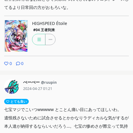
てるより日常回の方がおもろいな。
HIGHSPEED Étoile
#04
王者到来
0
0
ぺーぺー
@ruupin
2024-04-27 01:21
とても良い
七宝マジでこいつwwwww とことん痛い目にあってほしいわ。
遺恨残さないために試合させるとかかなりラディカルな気がするが
本人達が納得するならいいだろう…。七宝の惨めさが際立って気持