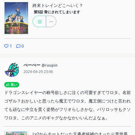
終末トレインどこへいく？
第5話
骨にされてしまいます
1
0
ぺーぺー
@ruupin
2024-04-29 23:46
良い
ドラゴンスレイヤーの称号欲しさに泣くの可愛すぎてワロタ。名前
ゴザル？おかしいと思ったら魔王でワロタ。魔王側につけと言われ
ても頑なに中立を貫く姿勢がフリオらしさかな。バリロッサもクソ
ワロタ。このアニメのギャグなかなかいいんだよなぁ。
Lv2からチートだった元勇者候補のまったり異世界