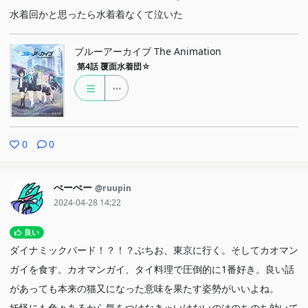
水着回かと思ったら水着着なくて泣いた
ブルーアーカイブ The Animation
第4話
覆面水着団☆
0
0
ぺーぺー
@ruupin
2024-04-28 14:22
良い
ダイナミックバード！？！？ぶちお、東京に行く。そしてカオマン
ガイを食す。カオマンガイ、タイ料理で圧倒的に1番好き。良い話
があっても本来の猫又になった意味を果たす姿勢がいいよね。
妖怪にも色々あるから気をつけなきゃいけないのはのちのち効いて