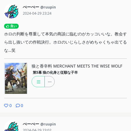
ぺーぺー
@ruupin
2024-04-29 23:24
良い
ホロの判断を尊重して本気の商談に臨むのがカッコいいな。教会す
ら出し抜いての作戦決行。ホロのいじらしさがめちゃくちゃ出てる
な…笑
狼と香辛料 MERCHANT MEETS THE WISE WOLF
第5幕
狼の化身と従順な子羊
0
0
ぺーぺー
@ruupin
2024-04-29 23:02