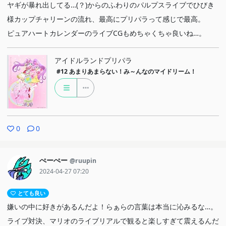
ヤギが暴れ出してる…(？)からのふわりのパルプスライブでひびき
様カップチャリーンの流れ、最高にプリパラって感じで最高。
ピュアハートカレンダーのライブCGもめちゃくちゃ良いね…。
アイドルランドプリパラ
#12
あまりあまらない！み～んなのマイドリーム！
0
0
ぺーぺー
@ruupin
2024-04-27 07:20
とても良い
嫌いの中に好きがあるんだよ！らぁらの言葉は本当に沁みるな…。
ライブ対決、マリオのライブリアルで観ると楽しすぎて震えるんだ