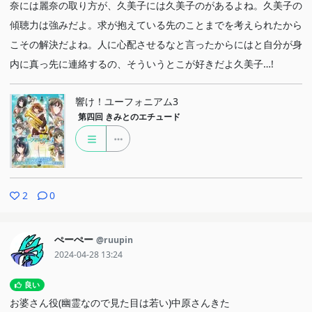
奈には麗奈の取り方が、久美子には久美子のがあるよね。久美子の
傾聴力は強みだよ。求が抱えている先のことまでを考えられたから
こその解決だよね。人に心配させるなと言ったからにはと自分が身
内に真っ先に連絡するの、そういうとこが好きだよ久美子…!
響け！ユーフォニアム3
第四回
きみとのエチュード
2
0
ぺーぺー
@ruupin
2024-04-28 13:24
良い
お婆さん役(幽霊なので見た目は若い)中原さんきた