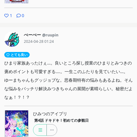
1
0
ぺーぺー
@ruupin
2024-04-28 01:24
とても良い
ひまり家族あったけぇ…。良いところ探し授業のひまりとみつきの
褒めポイントも可愛すぎる….。一生このふたりを見ていたい…。
ゆーまちゃんもグッジョブな。思春期特有の悩みもあるよね。そん
な悩みをバッチリ解決みつきちゃんの展開が素晴らしい。秘密だよ
なぁ！？！？
ひみつのアイプリ
第4話
ドキドキ！初めての参観日