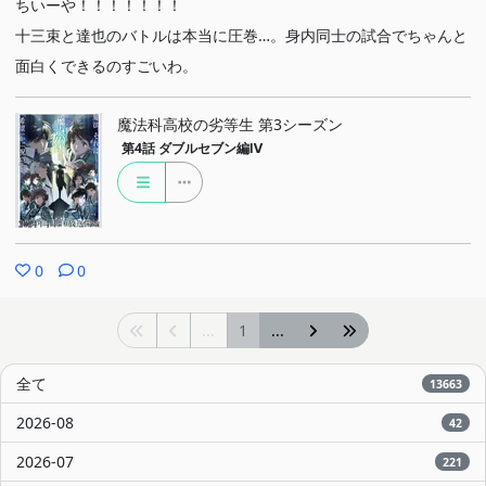
ちいーや！！！！！！！
十三束と達也のバトルは本当に圧巻…。身内同士の試合でちゃんと
面白くできるのすごいわ。
魔法科高校の劣等生 第3シーズン
第4話
ダブルセブン編Ⅳ
0
0
...
1
...
全て
13663
2026-08
42
2026-07
221