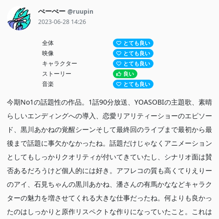
ぺーぺー
@ruupin
2023-06-28 14:26
全体
とても良い
映像
とても良い
キャラクター
とても良い
ストーリー
良い
音楽
とても良い
今期No1の話題性の作品。1話90分放送、YOASOBIの主題歌、素晴
らしいエンディングへの導入、恋愛リアリティーショーのエピソー
ド、黒川あかねの覚醒シーンそして最終回のライブまで最初から最
後まで話題に事欠かなかったね。話題だけじゃなくアニメーション
としてもしっかりクオリティが付いてきていたし、シナリオ面は賛
否あるだろうけど個人的には好き。アフレコの質も高くてりえりー
のアイ、石見ちゃんの黒川あかね、潘さんの有馬かななどキャラク
ターの魅力を増させてくれる大きな仕事だったね。何よりも良かっ
たのはしっかりと原作リスペクトな作りになっていたこと。これは