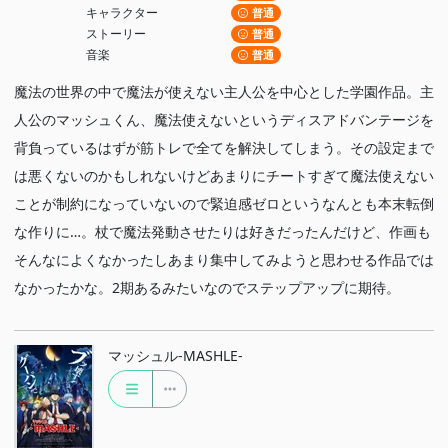
キャラクター
普通
ストーリー
普通
音楽
普通
魔法の世界の中で魔法が使えない主人公を中心とした学園作品。主
人公のマッシュくん、魔法使えないというディスアドバンテージを
背負っているはずが筋トレで全てを解決してしまう。その設定まで
は悪くないのかもしれないけどあまりにチートすぎて魔法使えない
ことが制約になっていないので緊迫感ゼロというなんとも本末転倒
な作りに…。杖で魔法発動させたりは好きだったんだけど、作画も
そんなによくなかったしあまり集中してみようと思わせる作品では
なかったかな。2期あるみたいなのでステップアップに期待。
マッシュル-MASHLE-