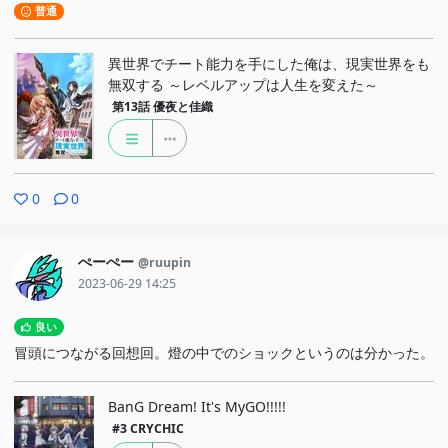
普通
異世界でチート能力を手にした俺は、現実世界をも
無双する ～レベルアップは人生を変えた～
第13話
優夜と佳織
0
0
ぺーぺー
@ruupin
2023-06-29 14:25
良い
冒頭につながる回想回。燈の中でのショックというのは分かった。
BanG Dream! It's MyGO!!!!!
#3
CRYCHIC