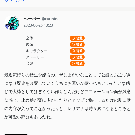
ぺーぺー
@ruupin
2023-06-26 13:23
全体
普通
映像
普通
キャラクター
普通
ストーリー
普通
音楽
普通
最近流行りの転生令嬢もの。脅しまがいなことして公爵とお近づき
になり歴史を改変していくうちにお互いが惹かれ合い…みたいな感
じで大枠としては悪くない作りなんだけどアニメーション面が残念
な感じ。止め絵が変に多かったりどアップで喋ってるだけの割に話
の内容が入ってこなかったりと。レリアナは時々素になるところと
か可愛い部分もあったね。