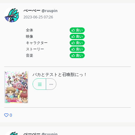
ぺーぺー
@ruupin
2023-06-25 07:26
全体
良い
映像
良い
キャラクター
良い
ストーリー
良い
音楽
良い
バカとテストと召喚獣にっ！
0
ぺーぺー
@ruupin