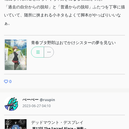
「過去の自分からの脱却」と「普通からの脱却」ふたつを丁寧に描
いていて、随所に挟まれる小ネタもよくて脚本がやっぱりいいな
ぁ。
青春ブタ野郎はおでかけシスターの夢を見ない
0
ぺーぺー
@ruupin
2023-06-27 04:10
デッドマウント・デスプレイ
第12話
The Sacred Place－神殿－