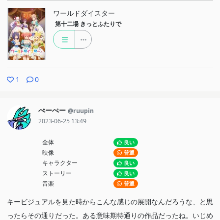
ワールドダイスター
第十二場
きっとふたりで
1
0
ぺーぺー
@ruupin
2023-06-25 13:49
全体
良い
映像
普通
キャラクター
良い
ストーリー
良い
音楽
普通
キービジュアルを見た時からこんな感じの展開なんだろうな、と思
ったらその通りだった。ある意味期待通りの作品だったね。いじめ