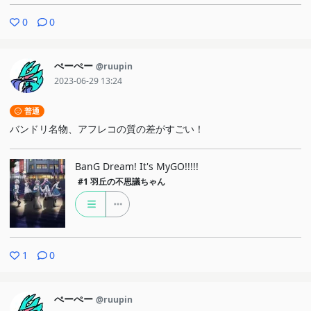
0
0
ぺーぺー
@ruupin
2023-06-29 13:24
普通
バンドリ名物、アフレコの質の差がすごい！
BanG Dream! It's MyGO!!!!!
#1
羽丘の不思議ちゃん
1
0
ぺーぺー
@ruupin