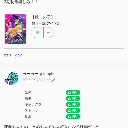
2期制作楽しみ！！
【推しの子】
第十一話
アイドル
3
0
ぺーぺー
@ruupin
2023-06-28 08:23
全体
良い
映像
良い
キャラクター
良い
ストーリー
良い
音楽
良い
花楓ちゃんのことめちゃくちゃ好きになる映画だった。