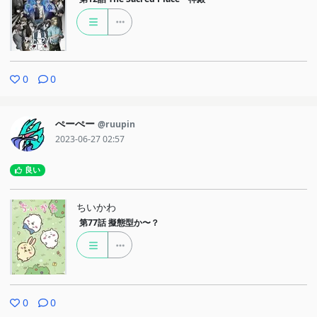
0
0
ぺーぺー
@ruupin
2023-06-27 02:57
良い
ちいかわ
第77話
擬態型か〜？
0
0