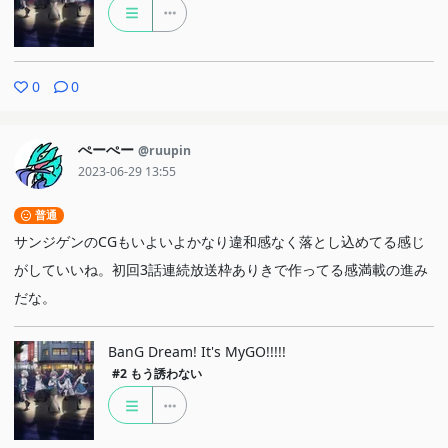
0
0
ぺーぺー
@ruupin
2023-06-29 13:55
普通
サンジゲンのCGもいよいよかなり違和感なく落とし込めてる感じ
がしていいね。初回3話連続放送枠ありきで作ってる感満載の進み
だな。
BanG Dream! It's MyGO!!!!!
#2
もう誘わない