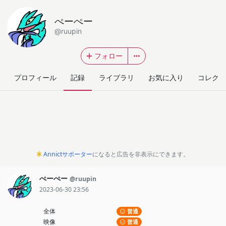
ぺーぺー
@ruupin
フォロー
プロフィール
記録
ライブラリ
お気に入り
コレクシ
Annictサポーター
になると広告を非表示にできます。
ぺーぺー
@ruupin
2023-06-30 23:56
全体
普通
映像
普通