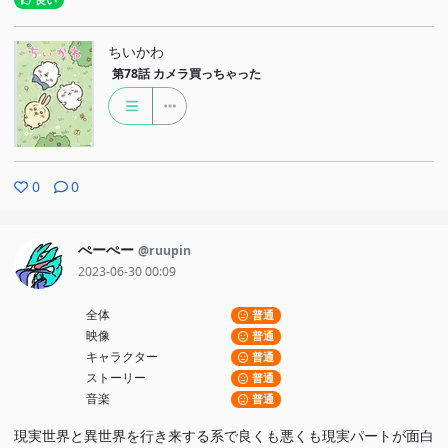
良い
ちいかわ
第78話
カメラ買っちゃった
0
0
ぺーぺー
@ruupin
2023-06-30 00:09
全体
普通
映像
普通
キャラクター
普通
ストーリー
普通
音楽
普通
現実世界と異世界を行き来する系で良くも悪くも現実パートが面白