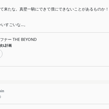
て来たな。真壁一騎にできて僕にできないことがあるものか！
いいすごいな…。
ナー THE BEYOND
次L計画
pin
0