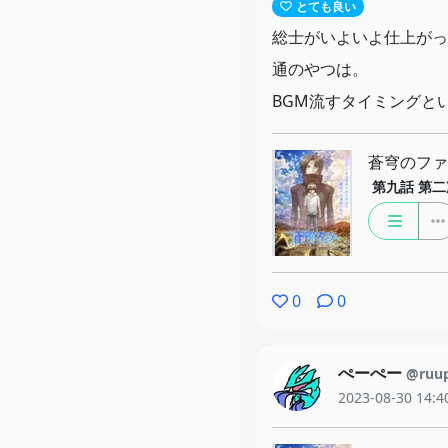
とても良い
総士がいよいよ仕上がっ
通のやつは。
BGM流すタイミングと
蒼穹のファフ
第九話
第二
0
0
ぺーぺー
@ruu
2023-08-30 14:4