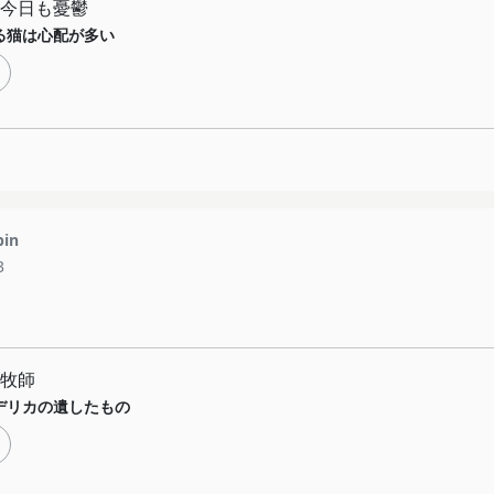
今日も憂鬱
る猫は心配が多い
pin
3
牧師
デリカの遺したもの