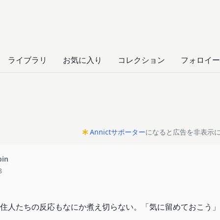
ー
ライブラリ
お気に入り
コレクション
フォロイー
Annictサポーター
になると広告を非表示
pin
8
住人たちの反応もなにか煮え切らない。「気に留めておこう」