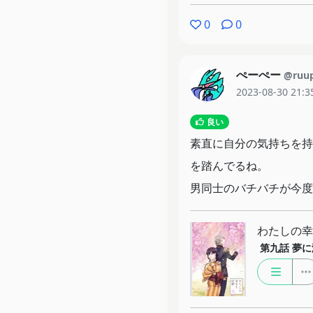
0
0
ぺーぺー
@ruu
2023-08-30 21:3
良い
素直に自分の気持ちを持
を踏んでるね。
男同士のバチバチが今度
わたしの幸
第九話
夢に