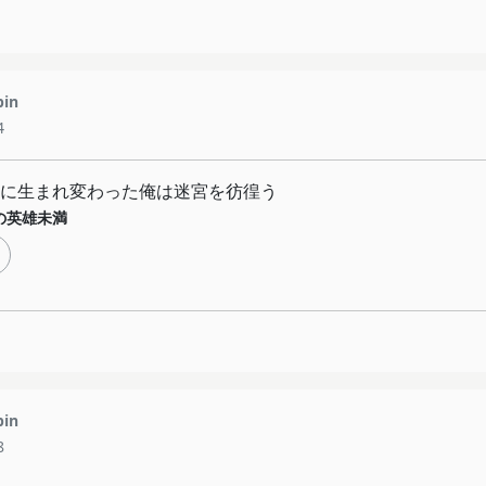
pin
4
に生まれ変わった俺は迷宮を彷徨う
の英雄未満
pin
8