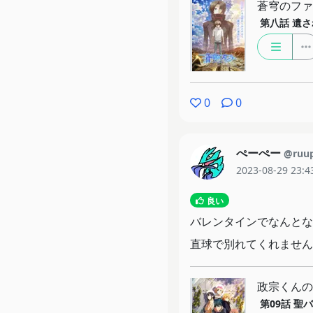
蒼穹のファフ
第八話
遺さ
0
0
ぺーぺー
@ruu
2023-08-29 23:4
良い
バレンタインでなんとな
直球で別れてくれません
政宗くんの
第09話
聖バ