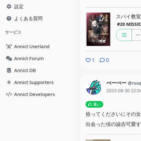
設定
スパイ教室 2
よくある質問
#20
MISS
サービス
Annict Userland
Annict Forum
1
0
Annict DB
Annict Supporters
ぺーぺー
@ruu
2023-08-30 22:0
Annict Developers
良い
拾ってくださいにその女
出会った頃の諭吉可愛す