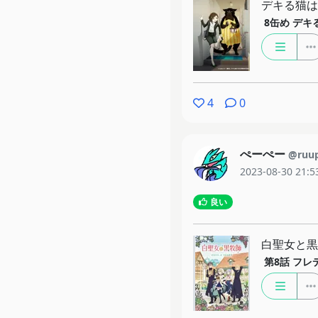
デキる猫は
8缶め
デキ
4
0
ぺーぺー
@ruu
2023-08-30 21:5
良い
白聖女と黒
第8話
フレ