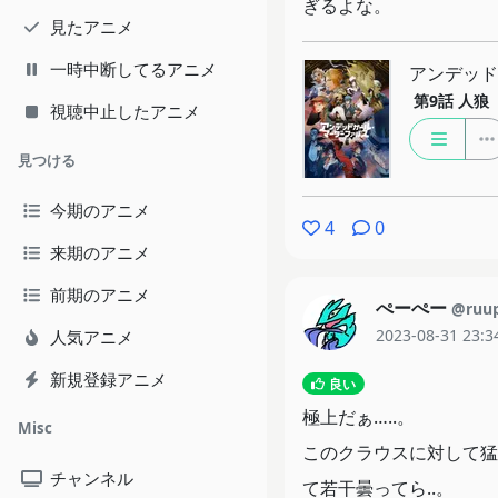
ぎるよな。
見たアニメ
一時中断してるアニメ
アンデッド
第9話
人狼
視聴中止したアニメ
見つける
今期のアニメ
4
0
来期のアニメ
前期のアニメ
ぺーぺー
@ruu
2023-08-31 23:3
人気アニメ
新規登録アニメ
良い
極上だぁ…..。
Misc
このクラウスに対して猛
チャンネル
て若干曇ってら..。