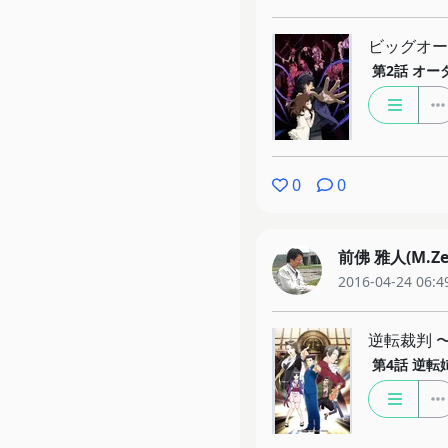
ビッグオー
第2話
オーダ
0
0
前佛 雅人(M.Ze
2016-04-24 06:4
逆転裁判 
第4話
逆転姉妹