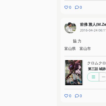
0
0
前佛 雅人(M.Ze
2016-04-24 06:1
協 力
富山県 富山市
クロムクロ
第三話
城跡
0
0