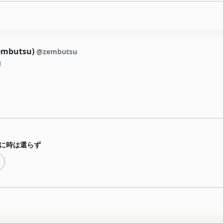
mbutsu)
@zembutsu
1
に時は還らず