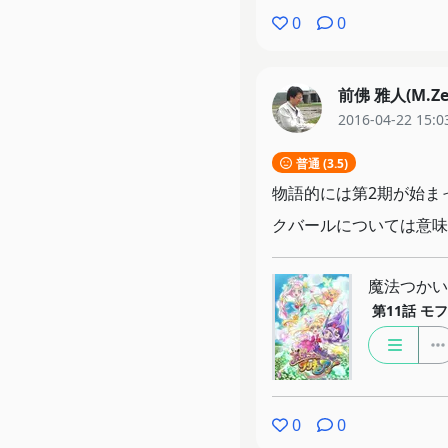
0
0
前佛 雅人(M.Ze
2016-04-22 15:0
普通 (3.5)
物語的には第2期が始ま
クバールについては意味
魔法つかい
第11話
モフ
0
0