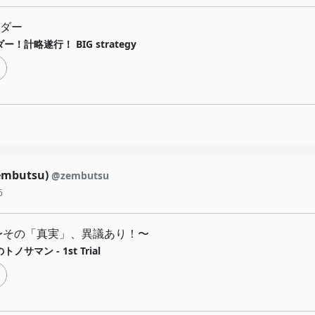
ダー
ー！計略遂行！ BIG strategy
mbutsu)
@zembutsu
6
〜その「真実」、異議あり！〜
ノサマン - 1st Trial