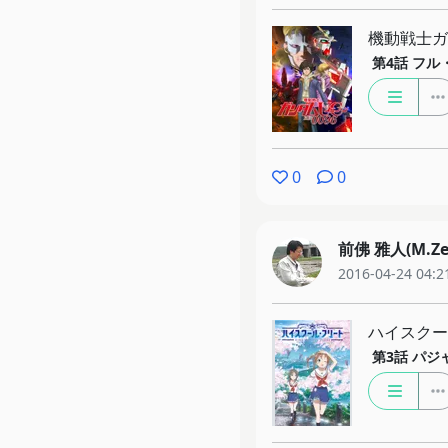
機動戦士ガン
第4話
フル
0
0
前佛 雅人(M.Ze
2016-04-24 04:2
ハイスクー
第3話
パジ