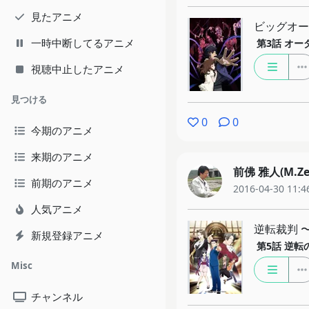
見たアニメ
ビッグオー
一時中断してるアニメ
第3話
オーダ
視聴中止したアニメ
見つける
0
0
今期のアニメ
来期のアニメ
前佛 雅人(M.Ze
前期のアニメ
2016-04-30 11:4
人気アニメ
逆転裁判 
新規登録アニメ
第5話
逆転のト
Misc
チャンネル