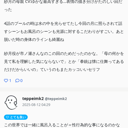
紗月の母親 CV:ゆかな最高すぎる…表情の描き分けがたのしい回だ
も。ギャップがあって可愛い。
った
「れな悪」とも言われつつ、健気さと努力が伝わってくるので応援
4話のプールの時は水の中を光らせてたし今回の月に照らされて話
したい。
すシーンもお風呂のシーンも光源に対するこだわりがすごい。あと
秘密を共有した二人がどういう結末になるのか、続きが気になる！
脱いだ時の身体のラインも綺麗ね
紗月役が市ノ瀬さんなのこの回のためだったのかな。「母の何かを
見て私を理解した気にならないで」とか「拳銃は懐に仕舞ってある
だけだからいいの」ていうのもまたカッコいいセリフ
1
0
teppeimk2
@teppeimk2
2025-08-12 04:29
とても良い
この世界では一緒に風呂入ることが＝性行為的な事になるのかな