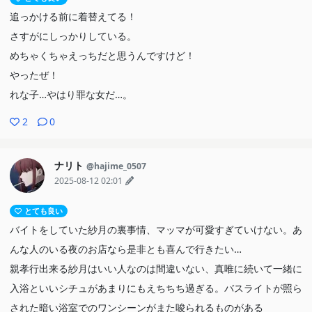
追っかける前に着替えてる！
さすがにしっかりしている。
めちゃくちゃえっちだと思うんですけど！
やったぜ！
れな子…やはり罪な女だ…。
2
0
ナリト
@hajime_0507
2025-08-12 02:01
とても良い
バイトをしていた紗月の裏事情、マッマが可愛すぎていけない。あ
んな人のいる夜のお店なら是非とも喜んで行きたい…
親孝行出来る紗月はいい人なのは間違いない、真唯に続いて一緒に
入浴といいシチュがあまりにもえちちち過ぎる。バスライトが照ら
された暗い浴室でのワンシーンがまた唆られるものがある