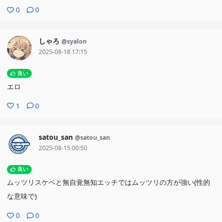
0
0
しゃろ
@syalon
2025-08-18 17:15
良い
エロ
1
0
satou_san
@satou_san
2025-08-15 00:50
良い
ムッツリスケベと無自覚無知エッチではムッツリの方が強い(性的
な意味で)
0
0