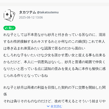
タカツテム
@takatsutemu
2025-08-12 13:06
良い
れな子としては不本意ながら紗月と付き合っている筈なのに、混浴
するわ性的接触するわキスするわとか何なのこの娘(笑) これで本人
は巻き込まれ体質みたいな認識で居るのだから面白い
むしろれな子をいたいけな少女を誑かす悪い女と捉える事も出来る
かもだけど、本人に一切悪気はないし、紗月と普通の範囲で仲良く
なりたいと思っている点に認知の歪みを覚える為に本作も愉快に感
じられる作りとなっているね
れな子と紗月は両者の利益を目指した契約の下に交際を開始した関
係
それは偽りそのものなのだけど、改めて考えるとそういう始まりや
全文読む
ら関係を深める二人の様子は普通のラブコメっぽく見えるのは面白