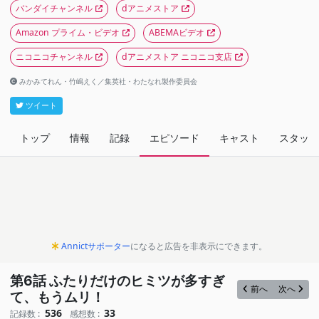
バンダイチャンネル
dアニメストア
Amazon プライム・ビデオ
ABEMAビデオ
ニコニコチャンネル
dアニメストア ニコニコ支店
みかみてれん・竹嶋えく／集英社・わたなれ製作委員会
ツイート
トップ
情報
記録
エピソード
キャスト
スタッフ
Annictサポーター
になると広告を非表示にできます。
第6話 ふたりだけのヒミツが多すぎ
前へ
次へ
て、もうムリ！
536
33
記録数 :
感想数 :