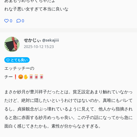
あぁもうめちゃくちゃだよ
れな子悪い女すぎて本当に良いな
0
0
せかじぃ
@sekajiii
2025-10-12 15:23
とても良い
エッチッチーの
チー❗️😡✋🀄🀄🀄
まさか紗月が豊川祥子だったとは。貧乏設定あまり触れていなかっ
たけど、絶対に隠したいというわけではないのか。真唯にもバレて
るし。貞操観念がぶっ壊れているように見えて、他人から指摘され
ると急に赤面する紗月めっちゃ良い。この子の話になってから急に
面白く感じてきたかも。素性が分からなさすぎる。