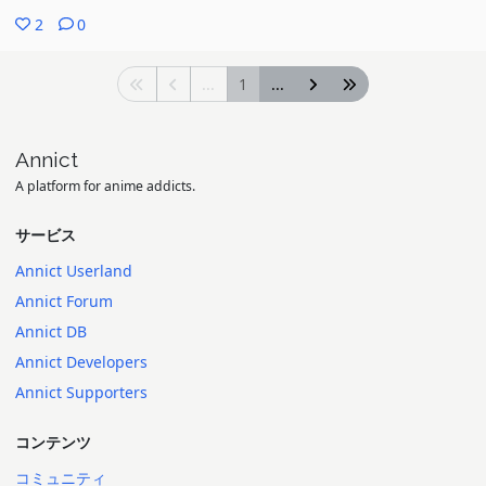
いね
2
0
図書室で一緒に勉強して、一緒に下校して、バイト先で不意に出く
...
1
...
わして
ただ、それでも偽装恋人としての一線は守っていた。あくまで恋人
っぽい事をするだけでそれ以上踏み込まない
Annict
A platform for anime addicts.
それが崩れてしまったのは紗月の家を訪れてからか
彼女の母に遭遇してしまった点もそうだし、れな子が陽キャに成り
サービス
たい動機を話した点もそう
Annict Userland
それらは恋人っぽい遣り取りよりも余程深いもの
Annict Forum
だから二人の心は混ぜ合わせられたかのようにバスタブの中で近付
Annict DB
くし、思わず触れ合ってしまう。まるで真唯とした行為をなぞるか
Annict Developers
のような遣り取り、だからかれな子も平然と”恋人の行為”をしてし
Annict Supporters
まったのだろうね。それは二人が偽物ではなく本物に近付いてしま
った瞬間
コンテンツ
いや、それでも極大級のやらかしだと思うけども(笑)
コミュニティ