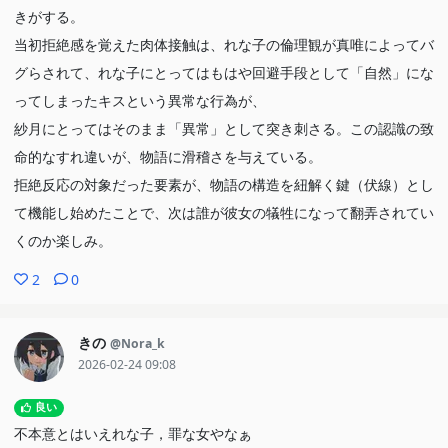
きがする。
当初拒絶感を覚えた肉体接触は、れな子の倫理観が真唯によってバ
グらされて、れな子にとってはもはや回避手段として「自然」にな
ってしまったキスという異常な行為が、
紗月にとってはそのまま「異常」として突き刺さる。この認識の致
命的なすれ違いが、物語に滑稽さを与えている。
拒絶反応の対象だった要素が、物語の構造を紐解く鍵（伏線）とし
て機能し始めたことで、次は誰が彼女の犠牲になって翻弄されてい
くのか楽しみ。
2
0
きの
@Nora_k
2026-02-24 09:08
良い
不本意とはいえれな子，罪な女やなぁ