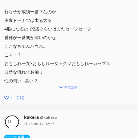
れな子が成績一番下なのか
夕食ドーナツは太る太る
4股になるので2股ぐらいはまだセーフセーフ
香穂が一番闇が深いのかな
ここなちゃんハウス…
こマ！？
おもしれー女×おもしれー女＝クソおもしれーカップル
自然な流れでお泊り
性の匂い…臭い？
全文読む
このキスは流石にれな子が悪い
1
0
kakera
@kakera
2025-08-12 02:17
とても良い