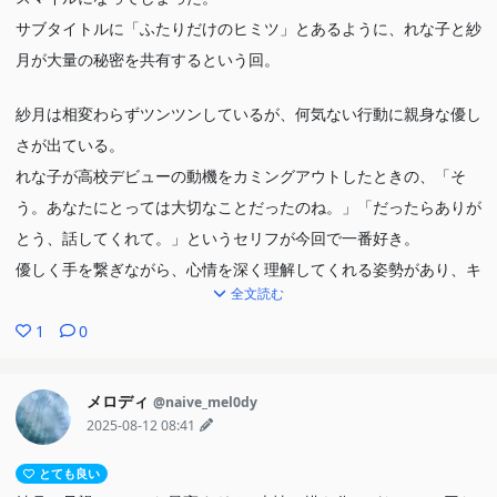
サブタイトルに「ふたりだけのヒミツ」とあるように、れな子と紗
月が大量の秘密を共有するという回。
紗月は相変わらずツンツンしているが、何気ない行動に親身な優し
さが出ている。
れな子が高校デビューの動機をカミングアウトしたときの、「そ
う。あなたにとっては大切なことだったのね。」「だったらありが
とう、話してくれて。」というセリフが今回で一番好き。
優しく手を繋ぎながら、心情を深く理解してくれる姿勢があり、キ
全文読む
ュンとした。
1
0
れな子は真唯とつるむようになってから、恋愛観がバグって頭が真
っピンクになってしまってる。
メロディ
@naive_mel0dy
紗月は、れな子にグイグイ行っているが、れな子は既にナチュラル
2025-08-12 08:41
にキスするような恋愛観になってしまっているのだ。
とても良い
さすがの紗月もビックリのようで、初めてちゃんと動揺していたか