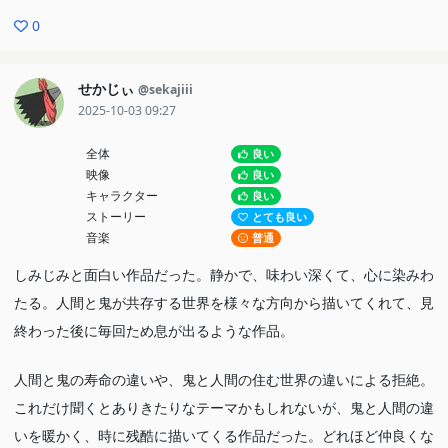
0
せかじぃ
@sekajiii
2025-10-03 09:27
全体
良い
映像
良い
キャラクター
良い
ストーリー
とても良い
音楽
普通
しみじみと面白い作品だった。静かで、味わい深くて、心に染みわ
たる。人間と鬼が共存する世界を様々な方向から描いてくれて、見
終わった後に毎回ため息が出るような作品。
人間と鬼の寿命の違いや、鬼と人間の住む世界の違いによる拒絶。
これだけ聞くとありきたりなテーマかもしれないが、鬼と人間の違
いを暖かく、時に残酷に描いてくる作品だった。どれほど仲良くな