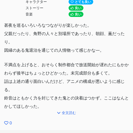
キャラクター
とても良い
辛く切ない展開も多かったけど、ドラマの描き方がとても丁寧で
ストーリー
良い
面白かった。鈴音との因縁の決着や、明治編のその後・大正・昭和
音楽
良い
編はどういう内容なのか気になるし、ぜひ続編をやってほしい。
甚夜を巡るいろいろなつながりが楽しかった。
父親だったり、角野の人々と別場所であったり、朝顔、薫だった
り。
因縁のある鬼退治を通じての人情物って感じかな―。
不満点を上げると、おそらく制作都合で放送開始が遅れたにもかか
わらず後半はちょっとひどかった。未完成部分も多くて。
話は上述の通り面白いんだけど、アニメの構成が悪いように感じ
る。
鈴音はともかく力を封じてきた鬼との決着はつかず。ここはなんと
かしてほしかった。
全文読む
まだしばらくかかるんだろうなぁってのは察せるんだけどもね。
0
原作が良さそうなのでアニメ化の仕方がもったいないように感じ