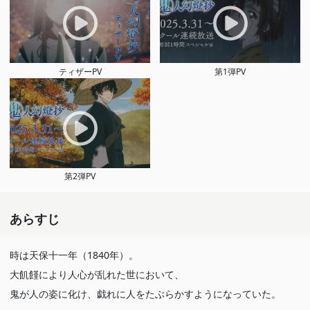
ティザーPV
第1弾PV
第2弾PV
あらすじ
時は天保十一年（1840年）。
大飢饉により人心が乱れた世において、
鬼が人の姿に化け、戯れに人をたぶらかすようになっていた。