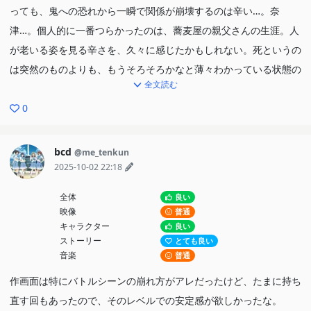
っても、鬼への恐れから一瞬で関係が崩壊するのは辛い…。奈
津…。個人的に一番つらかったのは、蕎麦屋の親父さんの生涯。人
が老いる姿を見る辛さを、久々に感じたかもしれない。死というの
は突然のものよりも、もうそろそろかなと薄々わかっている状態の
全文読む
ほうが辛い。ゆっくりとした最期の辛さを久々に味わった。
単話の完成度も高い。予想外のところから展開される話もあって、
0
毎話毎話引き込まれた。鬼の正体が実は…みたいな。外れ回は個人
的には無かった。ストーリーの平均値がずっと高かった。
bcd
@me_tenkun
2025-10-02 22:18
というわけで、派手なストーリーや感情を揺さぶるような展開は少
全体
良い
ない静かな作品だけど、だからこそしみじみと味わい深い作品だっ
映像
普通
た。こういう作品って今時流行らないのかなと寂しくなるくらい話
キャラクター
良い
題になってなかったな。辛い話が多いので、そういうのが無理な人
ストーリー
とても良い
音楽
普通
にはおすすめできないが、人生は一度は見る価値ありと言える。お
涙頂戴というより、じっくり仕上げてくる話の積み重ねが最高だっ
作画面は特にバトルシーンの崩れ方がアレだったけど、たまに持ち
た。蟲師やフリーレンが好きな人にはおすすめできる。ちょっと違
直す回もあったので、そのレベルでの安定感が欲しかったな。