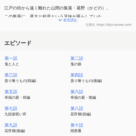
江戸の街から遠く離れた山間の集落・葛野（かどの）。
この集落に、甚太と鈴音という兄妹が暮らしていた。
全文読む
幼い頃に、ある理由から葛野に来たよそ者の二人だったが、
引用元: https://kijin-anime.com/
皆に受け入れられ仲睦まじく日々を過ごしていた。
集落には、「いつきひめ」と呼ばれる巫女がおり、
エピソード
成長した甚太は巫女の護衛役を務めるように。
第一話
第二話
そしてある日、甚太は鬼の討伐に赴いた森で、
鬼と人と
鬼の娘
遥か未来を語る不思議な鬼に出会う――
第三話
第四話
貪り喰うもの(前編)
貪り喰うもの(後編)
巫女の護衛役として死と隣り合わせの甚太、
その身を心配しつつも健気に明るく兄を送り出す鈴音、
第五話
第六話
幸福の庭・前編
幸福の庭・後編
巫女「いつきひめ」として責務を果たす中、鬼に命を狙われる白
夜。
第七話
第八話
九段坂呪い宵
花宵簪(前編)
三人の運命の歯車が重なり、そして狂う時。
人と鬼、長きに渡り時代をも巻き込む大きな災いが降り注ぐ。
第九話
第十話
花宵簪(後編)
雨夜鷹