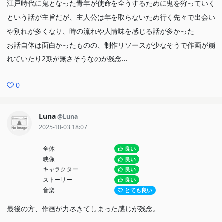
江戸時代に鬼となった青年が使命を全うするために鬼を狩っていく
という話が主旨だが、主人公は年を取らないため行く先々で出会い
や別れが多くなり、時の流れや人情味を感じる話が多かった
お話自体は面白かったものの、制作リソースが少なそうで作画が崩
れていたり2期が無さそうなのが残念…
0
Luna
@Luna
2025-10-03 18:07
全体
良い
映像
良い
キャラクター
良い
ストーリー
良い
音楽
とても良い
最後の方、作画が力尽きてしまった感じが残念。