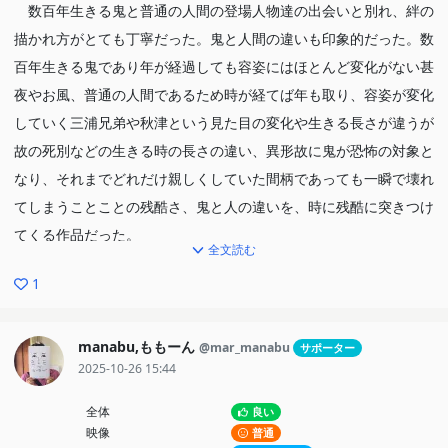
数百年生きる鬼と普通の人間の登場人物達の出会いと別れ、絆の
描かれ方がとても丁寧だった。鬼と人間の違いも印象的だった。数
百年生きる鬼であり年が経過しても容姿にはほとんど変化がない甚
夜やお風、普通の人間であるため時が経てば年も取り、容姿が変化
していく三浦兄弟や秋津という見た目の変化や生きる長さが違うが
故の死別などの生きる時の長さの違い、異形故に鬼が恐怖の対象と
なり、それまでどれだけ親しくしていた間柄であっても一瞬で壊れ
てしまうことことの残酷さ、鬼と人の違いを、時に残酷に突きつけ
てくる作品だった。
全文読む
甚夜の心境が徐々に変化していく過程の描き方も丁寧だった。鈴
1
音への憎しみを抱えて生きている甚夜が、江戸での人々との出会い
を通じて柔らかくなっていく一方、今までの生き方を変えて良いの
ではないか、しかし変えるわけにはいかない、自分は弱くなった、
manabu,ももーん
@mar_manabu
サポーター
2025-10-26 15:44
中途半端なのではと苦悩する描写もあった。鬼としての生き方と人
としての生き方に思い悩みながらも前に進む甚夜の姿の描き方がと
全体
良い
ても丁寧だった。
映像
普通