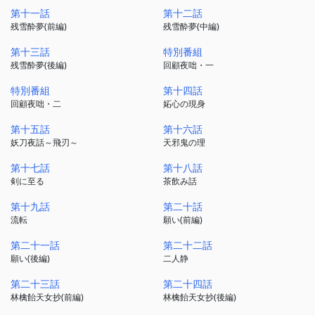
江戸から平成へ。
第十一話
第十二話
残雪酔夢(前編)
残雪酔夢(中編)
刀を振るう意味を問い続けながら
百七十年という途方もない時間を旅する鬼人の物語を描く、
第十三話
特別番組
残雪酔夢(後編)
回顧夜咄・一
和風大河ファンタジー。
特別番組
第十四話
回顧夜咄・二
妬心の現身
第十五話
第十六話
妖刀夜話～飛刃～
天邪鬼の理
第十七話
第十八話
剣に至る
茶飲み話
第十九話
第二十話
流転
願い(前編)
第二十一話
第二十二話
願い(後編)
二人静
第二十三話
第二十四話
林檎飴天女抄(前編)
林檎飴天女抄(後編)