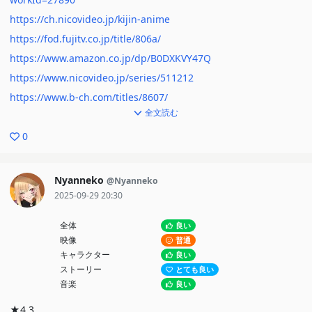
https://ch.nicovideo.jp/kijin-anime
https://fod.fujitv.co.jp/title/806a/
https://www.amazon.co.jp/dp/B0DXKVY47Q
https://www.nicovideo.jp/series/511212
https://www.b-ch.com/titles/8607/
全文読む
0
Nyanneko
@Nyanneko
2025-09-29 20:30
全体
良い
映像
普通
キャラクター
良い
ストーリー
とても良い
音楽
良い
★4.3