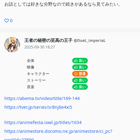
うけど、魔女の旅々や夏目友人帳とかも。
お話としては好きな分野なので続きがあるなら見てみたい。
アニメーションの出来は、戦闘シーンは微妙だったけど、人間の仕
0
草を描くところは抜群だったので、そこまで悪いとは感じなかった
かな。蕎麦屋の親父さんの老いる描写のこだわりを感じた。
王者の秘密の至高の王子
@DueL_imperiaL
2025-09-30 18:27
惜しいのは、最初の妹との因縁がほとんど進まないまま終わったこ
と。これは二期を期待（二期来なさそうだから、原作読もうか
全体
良い
映像
良い
な）。あと、平成編は正直いらなかったかな。最終回は良かったけ
キャラクター
普通
ど。
ストーリー
良い
音楽
良い
https://abema.tv/video/title/169-144
https://tver.jp/series/sr8nj6e4xi5
https://animefesta.iowl.jp/titles/1634
https://animestore.docomo.ne.jp/animestore/ci_pc?
workId=27890