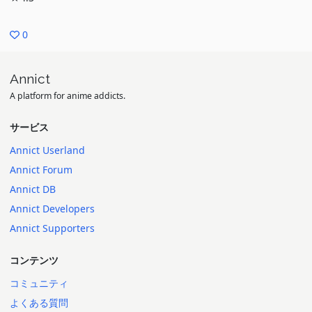
0
Annict
A platform for anime addicts.
サービス
Annict Userland
Annict Forum
Annict DB
Annict Developers
Annict Supporters
コンテンツ
コミュニティ
よくある質問