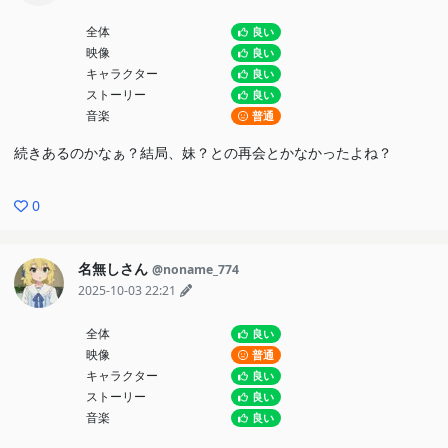
全体
良い
映像
良い
キャラクター
良い
ストーリー
良い
音楽
普通
続きあるのかなぁ？結局、妹？との再会とかなかったよね？
0
名無しさん
@noname_774
2025-10-03 22:21
全体
良い
映像
普通
キャラクター
良い
ストーリー
良い
音楽
良い