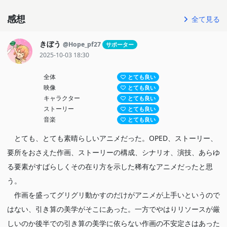
感想
全て見る
きぼう
@Hope_pf27
サポーター
2025-10-03 18:30
全体
とても良い
映像
とても良い
キャラクター
とても良い
ストーリー
とても良い
音楽
とても良い
とても、とても素晴らしいアニメだった。OPED、ストーリー、
要所をおさえた作画、ストーリーの構成、シナリオ、演技、あらゆ
る要素がすばらしくその在り方を示した稀有なアニメだったと思
う。
作画を盛ってグリグリ動かすのだけがアニメが上手いというので
はない、引き算の美学がそこにあった。一方でやはりリソースが厳
しいのか後半での引き算の美学に依らない作画の不安定さはあった