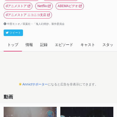
dアニメストア
Netflix
ABEMAビデオ
dアニメストア ニコニコ支店
中西モトオ／双葉社・「鬼人幻燈抄」製作委員会
ツイート
トップ
情報
記録
エピソード
キャスト
スタッフ
Annictサポーター
になると広告を非表示にできます。
動画