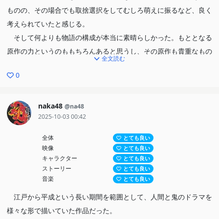
ものの、その場合でも取捨選択をしてむしろ萌えに振るなど、良く
考えられていたと感じる。
そして何よりも物語の構成が本当に素晴らしかった。もととなる
原作の力というのももちろんあると思うし、その原作も貴重なもの
全文読む
であるが、それをアニメとするには完全な別作品となる訳で、その
0
翻案が普通のアニメならこうするだろうというものではなく、いま
振り返るとこのアニメにしかない、このアニメだったからこそでき
るといった、すべてに意味があるものになっていたのが本当に素晴
naka48
@na48
2025-10-03 00:42
らしかった。最終の2話で短編をやったことが何よりも構成の妙を
物語っていると思う。
全体
とても良い
OPEDは1クール2クール両方ともかなり好きで選べない。
映像
とても良い
キャラクター
とても良い
本当に稀に見るような素晴らしいアニメだった。多分私はこのア
ストーリー
とても良い
ニメのことをずっと心に大切に持っていくんだろうなと思う。ぜ
音楽
とても良い
ひ、同じスタッフで、続編もやって、最後までアニメ化してほし
江戸から平成という長い期間を範囲として、人間と鬼のドラマを
い。
様々な形で描いていた作品だった。