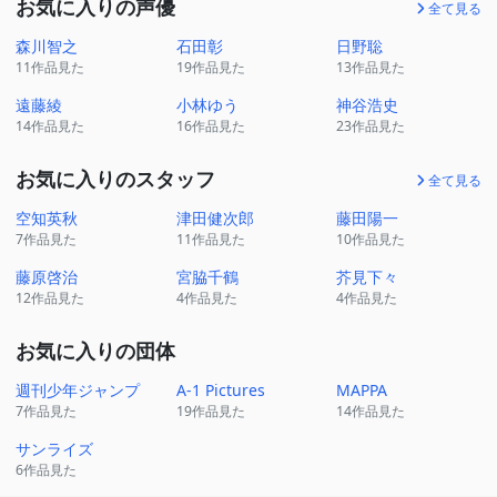
お気に入りの声優
全て見る
森川智之
石田彰
日野聡
11作品見た
19作品見た
13作品見た
遠藤綾
小林ゆう
神谷浩史
14作品見た
16作品見た
23作品見た
お気に入りのスタッフ
全て見る
空知英秋
津田健次郎
藤田陽一
7作品見た
11作品見た
10作品見た
藤原啓治
宮脇千鶴
芥見下々
12作品見た
4作品見た
4作品見た
お気に入りの団体
週刊少年ジャンプ
A-1 Pictures
MAPPA
7作品見た
19作品見た
14作品見た
サンライズ
6作品見た