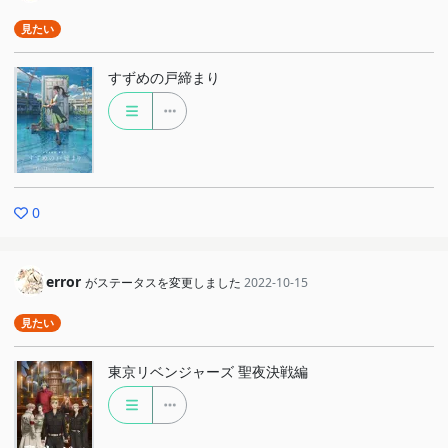
見たい
すずめの戸締まり
0
error
がステータスを変更しました
2022-10-15
見たい
東京リベンジャーズ 聖夜決戦編