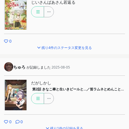
じいさんばあさん若返る
0
残り4件のステータス変更を見る
ちゅろ
が記録しました
2025-08-05
だがしかし
第2話
きなこ棒と生いきビールと…／笛ラムネとめんこと…
0
0
残り1件の記録を見る