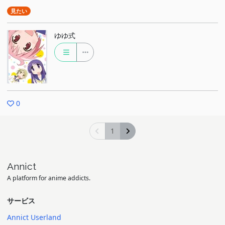
見たい
ゆゆ式
0
1
Annict
A platform for anime addicts.
サービス
Annict Userland