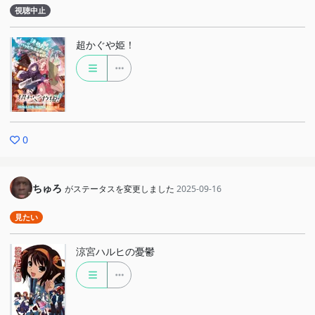
視聴中止
超かぐや姫！
0
ちゅろ
がステータスを変更しました
2025-09-16
見たい
涼宮ハルヒの憂鬱