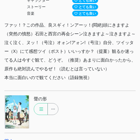
キャラクター
とても良い
ストーリー
とても良い
音楽
とても良い
ファッ！？この作品、良スギィ！ンアーッ！(悶絶)頭にきますよ
（突然の憤怒）石田と西宮の再会シーン泣きますよ～泣きますよ～
泣く泣く、ヌッ！（号泣）オォン!アォン!（号泣）自分、ツイッタ
ー（X）にて感想ツイ（ポスト）いいっすか？（提案）観るか迷っ
てる人は今すぐ観て、どうぞ。（推奨）あまりに面白かったから、
原作も絶対読んでやるぜ！（読むとは言っていない）
本当に面白いので観てください（語録無視）
聲の形