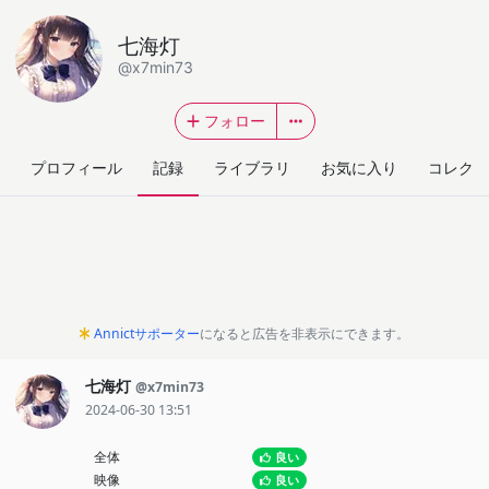
七海灯
@x7min73
フォロー
プロフィール
記録
ライブラリ
お気に入り
コレクシ
Annictサポーター
になると広告を非表示にできます。
七海灯
@x7min73
2024-06-30 13:51
全体
良い
映像
良い