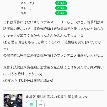
キャラクター
良い
ストーリー
良い
音楽
良い
これは原作にはないオリジナルストーリーらしいけど、時系列は来
訪者編の後なので、原作未読勢は来訪者編見た後じゃないと知らな
いキャラが出てくるからちんぷんかんぷんでしょうな
(あと過去回想もちらっと出てくるので、追憶編も見ておいた方が
吉)
公開当時は完全に原作既読勢向けのファンアニメ映画だたんだな…
原作未読勢は来訪者編と追憶編を見た後にこれを見た方が絶対良い
(ていうか絶対にそうしろ)
(相変わらずUSNAは無能組織ww)
劇場版 魔法科高校の劣等生 星を呼ぶ少女