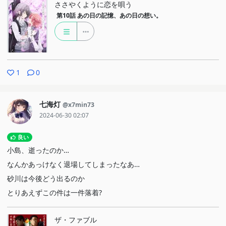
ささやくように恋を唄う
第10話
あの日の記憶、あの日の想い。
1
0
七海灯
@x7min73
2024-06-30 02:07
良い
小島、逝ったのか…
なんかあっけなく退場してしまったなあ…
砂川は今後どう出るのか
とりあえずこの件は一件落着?
ザ・ファブル