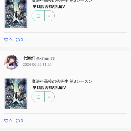
魔法科高校の劣等生 第3シーズン
第13話
古都内乱編Ⅴ
0
0
七海灯
@x7min73
2024-06-29 11:56
魔法科高校の劣等生 第3シーズン
第12話
古都内乱編Ⅳ
0
0