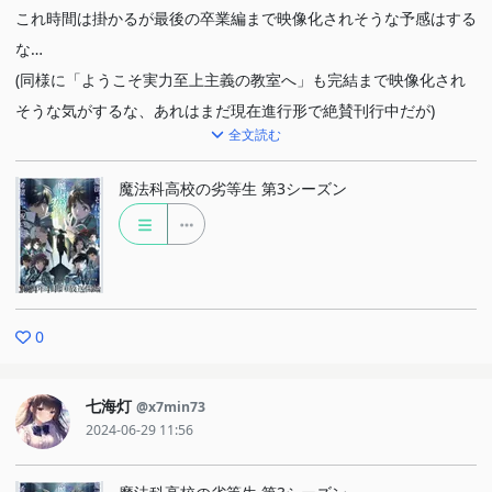
これ時間は掛かるが最後の卒業編まで映像化されそうな予感はする
な…
(同様に「ようこそ実力至上主義の教室へ」も完結まで映像化され
そうな気がするな、あれはまだ現在進行形で絶賛刊行中だが)
全文読む
※原作未読勢の感想です
魔法科高校の劣等生 第3シーズン
0
七海灯
@x7min73
2024-06-29 11:56