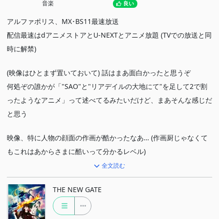
音楽
良い
アルファポリス、MX･BS11最速放送
配信最速はdアニメストアとU-NEXTとアニメ放題 (TVでの放送と同
時に解禁)
(映像はひとまず置いておいて) 話はまあ面白かったと思うぞ
何処ぞの誰かが「"SAO"と"リアデイルの大地にて"を足して2で割
ったようなアニメ」って述べてるみたいだけど、まあそんな感じだ
と思う
映像、特に人物の顔面の作画が酷かったなあ… (作画厨じゃなくて
もこれはあからさまに酷いって分かるレベル)
横浜アニメーションラボとしては、こっちをとにかく納期最優先で
全文読む
取り組んだんだな
THE NEW GATE
(何故このような結果になったのか？制作会社ガチャで外れを引い
てしまった残念な作品)