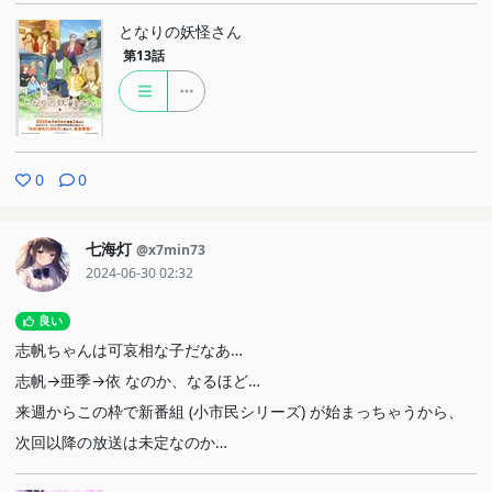
となりの妖怪さん
第13話
0
0
七海灯
@x7min73
2024-06-30 02:32
良い
志帆ちゃんは可哀相な子だなあ…
志帆→亜季→依 なのか、なるほど…
来週からこの枠で新番組 (小市民シリーズ) が始まっちゃうから、
次回以降の放送は未定なのか…