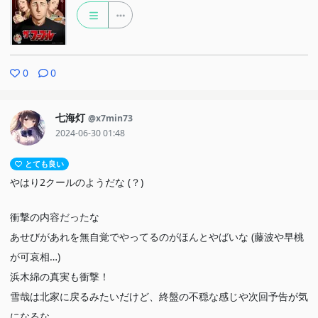
0
0
七海灯
@x7min73
2024-06-30 01:48
とても良い
やはり2クールのようだな (？)
衝撃の内容だったな
あせびがあれを無自覚でやってるのがほんとやばいな (藤波や早桃
が可哀相…)
浜木綿の真実も衝撃！
雪哉は北家に戻るみたいだけど、終盤の不穏な感じや次回予告が気
になるな…