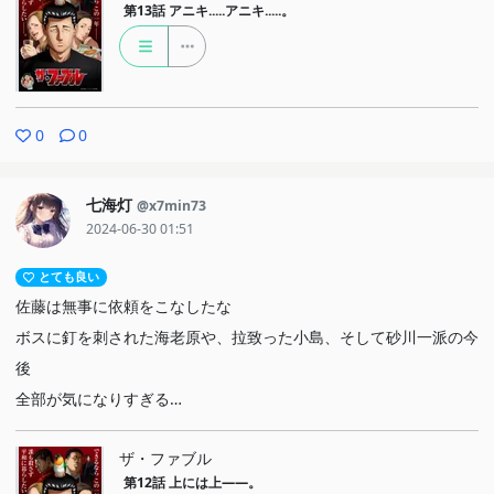
第13話
アニキ.....アニキ.....。
0
0
七海灯
@x7min73
2024-06-30 01:51
とても良い
佐藤は無事に依頼をこなしたな
ボスに釘を刺された海老原や、拉致った小島、そして砂川一派の今
後
全部が気になりすぎる…
ザ・ファブル
第12話
上には上――。