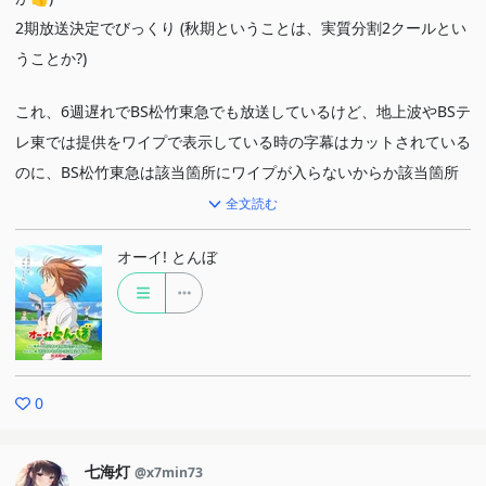
2期放送決定でびっくり (秋期ということは、実質分割2クールとい
うことか?)
これ、6週遅れでBS松竹東急でも放送しているけど、地上波やBSテ
レ東では提供をワイプで表示している時の字幕はカットされている
のに、BS松竹東急は該当箇所にワイプが入らないからか該当箇所
でも字幕が流れるんだよな…
全文読む
(テレ東では同じ枠で再放送するみたいだけど、やはり同じだろう
オーイ! とんぼ
な…)
0
七海灯
@x7min73