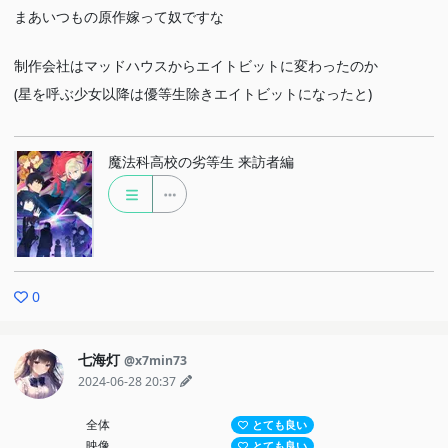
まあいつもの原作嫁って奴ですな
制作会社はマッドハウスからエイトビットに変わったのか
(星を呼ぶ少女以降は優等生除きエイトビットになったと)
魔法科高校の劣等生 来訪者編
0
七海灯
@x7min73
2024-06-28 20:37
全体
とても良い
映像
とても良い