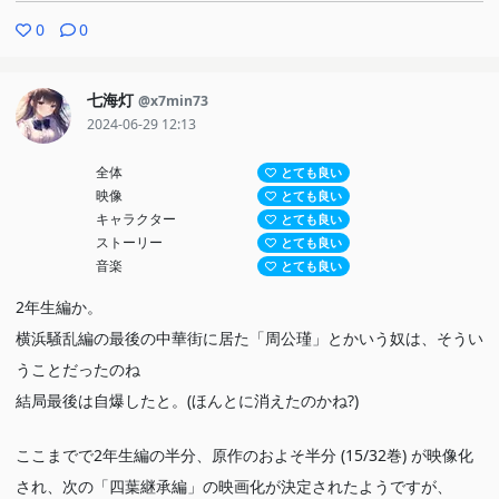
0
0
七海灯
@x7min73
2024-06-29 12:13
全体
とても良い
映像
とても良い
キャラクター
とても良い
ストーリー
とても良い
音楽
とても良い
2年生編か。
横浜騒乱編の最後の中華街に居た「周公瑾」とかいう奴は、そうい
うことだったのね
結局最後は自爆したと。(ほんとに消えたのかね?)
ここまでで2年生編の半分、原作のおよそ半分 (15/32巻) が映像化
され、次の「四葉継承編」の映画化が決定されたようですが、