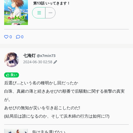
第13話
いってきます！
0
0
七海灯
@x7min73
2024-06-30 02:58
良い
后選び…という名の種明かし回だったか
白珠、真赭の薄と続きあせびの順番で后騒動に関する衝撃の真実
が。
あせびの無知が災いを引き起こしたのだ!
(結局后は誰になるのか、そして浜木綿の行方は如何に!?)
烏は主を選ばない