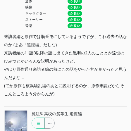
全体
良い
映像
良い
キャラクター
良い
ストーリー
良い
音楽
良い
来訪者編と原作では順番逆にしているようですが、これ過去の話な
のか (まあ「追憶編」だしな)
来訪者編の11話B以降の話に出てきた黒羽の2人のこととか達也の
ひみつとかいろんな説明があったけど、
やはり原作通り来訪者編の前にこの話をやった方が良かったと思う
んだよな…
(てか原作も横浜騒乱編のあとに説明するのか、原作未読だからそ
こんところよう分からんが)
魔法科高校の劣等生 追憶編