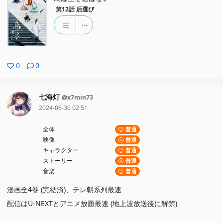
第12話
后選び
0
0
七海灯
@x7min73
2024-06-30 02:51
全体
普通
映像
普通
キャラクター
普通
ストーリー
普通
音楽
普通
漫画全4巻 (完結済)、テレ朝系列最速
配信はU-NEXTとアニメ放題最速 (地上波放送後に解禁)