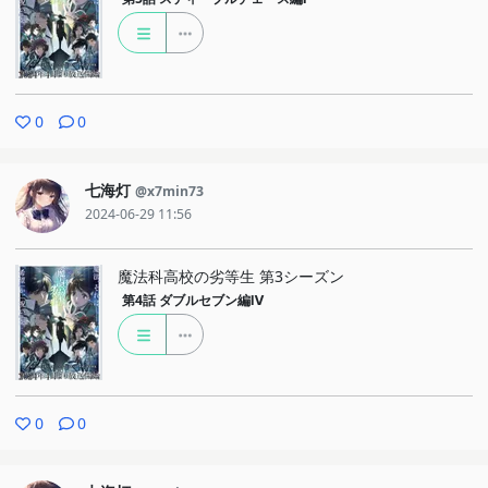
0
0
七海灯
@x7min73
2024-06-29 11:56
魔法科高校の劣等生 第3シーズン
第4話
ダブルセブン編Ⅳ
0
0