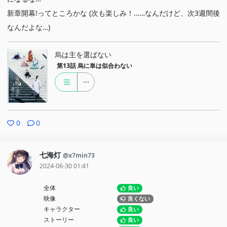
新章開幕!ってところかな (次も楽しみ！……なんだけど、次3週間後
なんだよな…)
烏は主を選ばない
第13話
烏に単は似合わない
0
0
七海灯
@x7min73
2024-06-30 01:41
全体
良い
映像
良くない
キャラクター
良い
ストーリー
良い