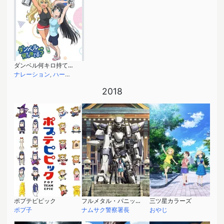
ダンベル何キロ持てる？
ナレーション
,
ハーンノルド・ドゲゲンチョネッガー
2018
ポプテピピック
フルメタル・パニック！ Invisible Victory
三ツ星カラーズ
ポプ子
ナムサク警察署長
おやじ