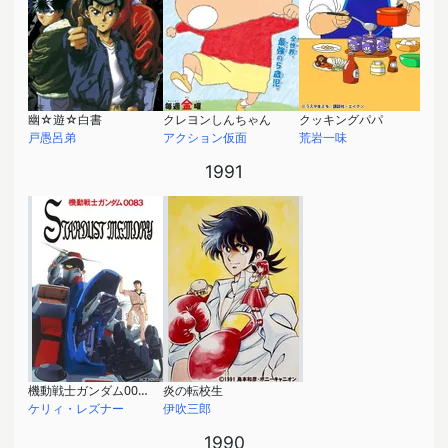
幽☆遊☆白書
クレヨンしんちゃん
クッキングパパ
戸愚呂弟
アクション仮面
荒岩一味
1991
機動戦士ガンダム0083 STARDUST MEMORY
炎の転校生
ケリィ・レズナー
伊吹三郎
1990