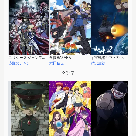
ユリシーズ ジャンヌ・ダルクと錬金の騎士
学園BASARA
宇宙戦艦ヤマト2202 愛の戦士たち
赤髭のジャン
武田信玄
芹沢虎鉄
2017