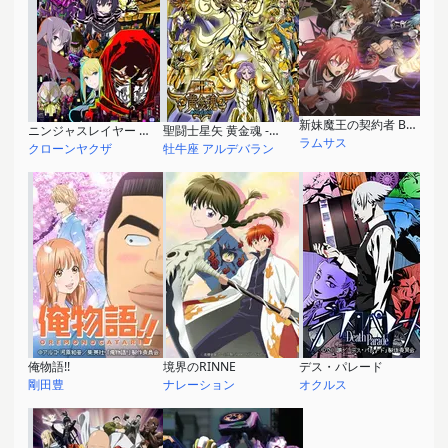
新妹魔王の契約者 BURST
ニンジャスレイヤー フロムアニメイシヨン
聖闘士星矢 黄金魂 -soul of gold-
ラムサス
クローンヤクザ
牡牛座 アルデバラン
俺物語!!
境界のRINNE
デス・パレード
剛田豊
ナレーション
オクルス