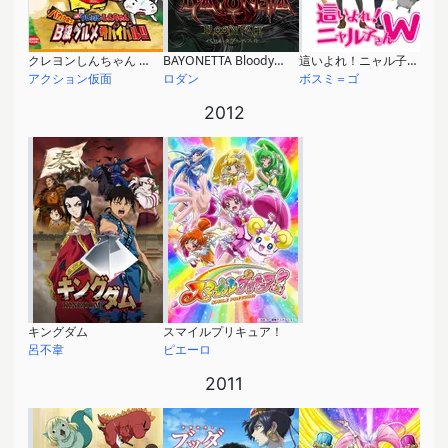
クレヨンしんちゃん バカうまっ！B級グルメサバイバル！！
BAYONETTA Bloody Fate
這いよれ！ニャル子さんW
アクション仮面
ロダン
ボスミ＝ゴ
2012
キングダム
スマイルプリキュア！
呂不韋
ピエーロ
2011