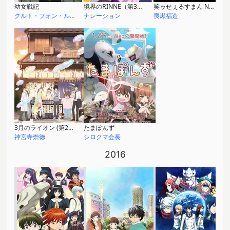
幼女戦記
境界のRINNE（第3シリーズ）
笑ゥせぇるすまん NEW
クルト・フォン・ルーデルドルフ
ナレーション
喪黒福造
3月のライオン (第2シリーズ)
たまぽんず
神宮寺崇徳
シロクマ会長
2016