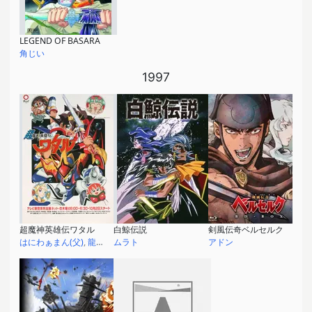
LEGEND OF BASARA
角じい
1997
超魔神英雄伝ワタル
白鯨伝説
剣風伝奇ベルセルク
はにわぁまん(父)
,
龍神丸
ムラト
アドン