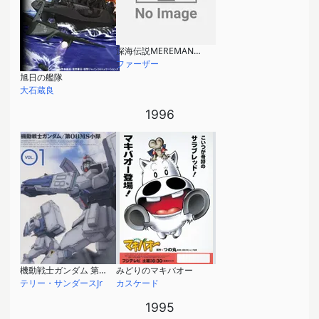
深海伝説MEREMANOID
ファーザー
旭日の艦隊
大石蔵良
1996
機動戦士ガンダム 第08MS小隊
みどりのマキバオー
テリー・サンダースJr
カスケード
1995