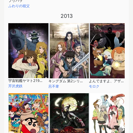
プリパラ
ふわりの祖父
2013
宇宙戦艦ヤマト2199 (TVシリーズ)
キングダム 第2シリーズ
よんでますよ、アザゼルさん。Z
芹沢虎鉄
呂不韋
モロク