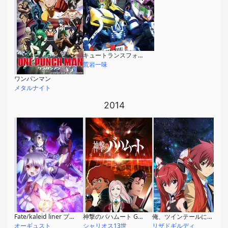
キュートランスフォーマー さらなる人気者への道
荒岩一味
ワンパンマン
メタルナイト
2014
Fate/kaleid liner プリズマ☆イリヤ ツヴァイ！
神撃のバハムート GENESIS
俺、ツインテールになります。
オーギュスト
シャリオス13世
リザドギルディ