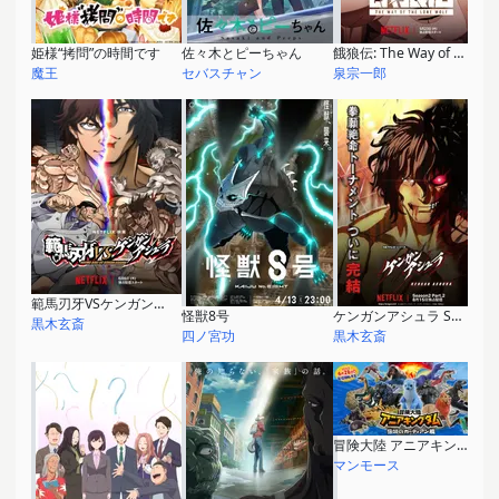
姫様“拷問”の時間です
佐々木とピーちゃん
餓狼伝: The Way of the Lone Wolf
魔王
セバスチャン
泉宗一郎
範馬刃牙VSケンガンアシュラ
怪獣8号
ケンガンアシュラ Season2 Part.2
黒木玄斎
四ノ宮功
黒木玄斎
冒険大陸 アニアキングダム 伝説のガーディアン編
マンモース