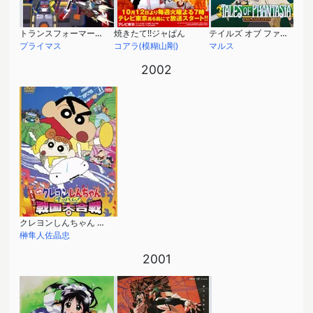
トランスフォーマースーパーリンク
焼きたて!!ジャぱん
テイルズ オブ ファンタジア THE ANIMATION
プライマス
コアラ(模糊山剛)
マルス
2002
クレヨンしんちゃん 嵐を呼ぶアッパレ！戦国大合戦
榊隼人佐晶忠
2001