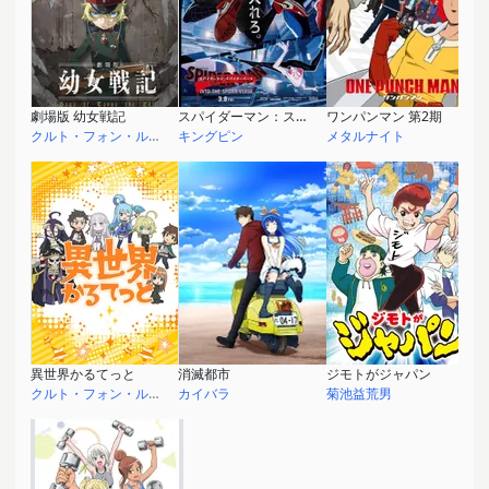
劇場版 幼女戦記
スパイダーマン：スパイダーバース
ワンパンマン 第2期
クルト・フォン・ルーデルドルフ
キングピン
メタルナイト
異世界かるてっと
消滅都市
ジモトがジャパン
クルト・フォン・ルーデルドルフ
カイバラ
菊池益荒男