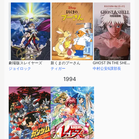
劇場版スレイヤーズ
新くまのプーさん
GHOST IN THE SHELL / 攻殻機動隊
ジョイロック
ティガー
中村公安6課部長
1994