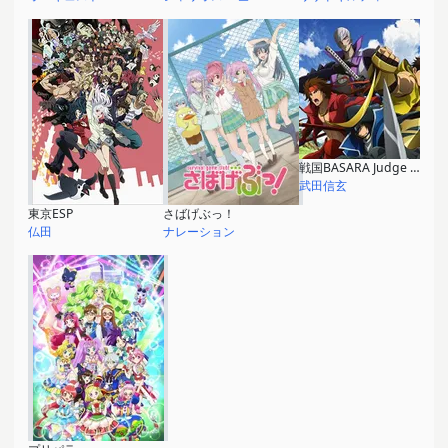
戦国BASARA Judge End
武田信玄
東京ESP
さばげぶっ！
仏田
ナレーション