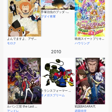
手塚治虫のブッダ -赤い砂漠よ！美しく-
ブダイ将軍
よんでますよ、アザゼルさん。
映画スイートプリキュア♪とりもどせ！心がつなぐ奇跡のメロディ♪
モロク
ハウリング
2010
トランスフォーマー アニメイテッド
オメガスプリーム
ルパン三世 the Last Job
戦国BASARA弐
アンドレ
武田信玄