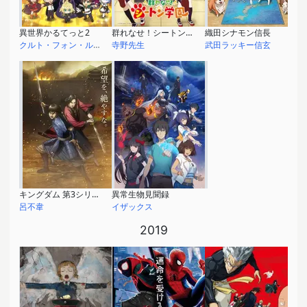
異世界かるてっと2
群れなせ！シートン学園
織田シナモン信長
クルト・フォン・ルーデルドルフ
寺野先生
武田ラッキー信玄
キングダム 第3シリーズ
異常生物見聞録
呂不韋
イザックス
2019