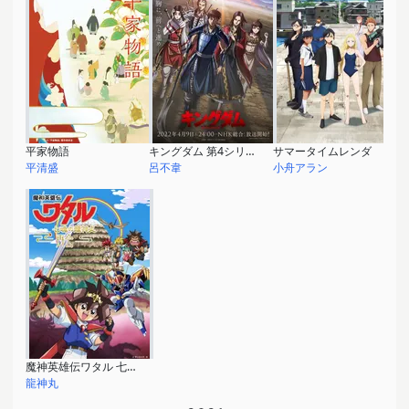
平家物語
キングダム 第4シリーズ
サマータイムレンダ
平清盛
呂不韋
小舟アラン
魔神英雄伝ワタル 七魂の龍神丸 -再会-
龍神丸