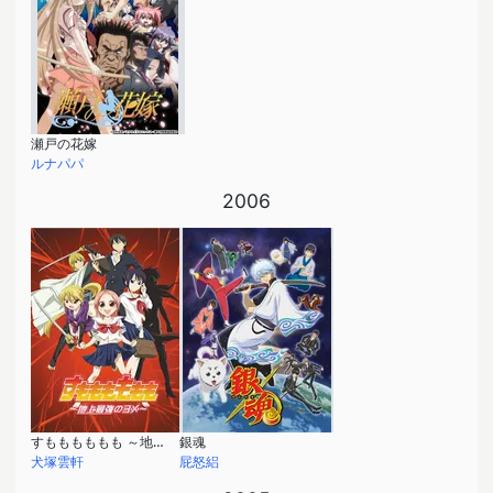
瀬戸の花嫁
ルナパパ
2006
すもももももも ～地上最強のヨメ～
銀魂
犬塚雲軒
屁怒絽