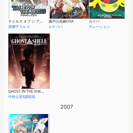
テイルズ オブ ジ アビス
瀬戸の花嫁OVA
カイバ
黒獅子ラルゴ
ルナパパ
ナレーション
GHOST IN THE SHELL / 攻殻機動隊2.0
中村公安6課部長
2007