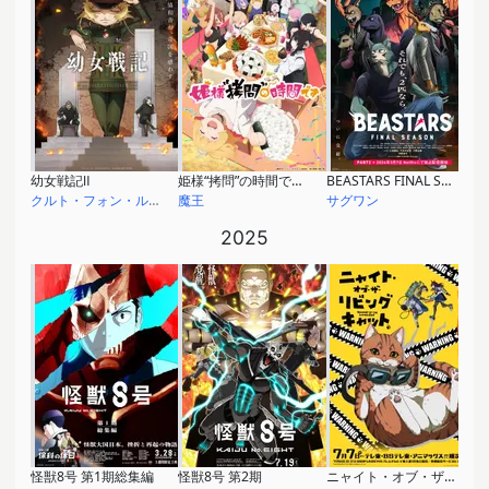
幼女戦記Ⅱ
姫様“拷問”の時間です 第2期
BEASTARS FINAL SEASON Part2
クルト・フォン・ルーデルドルフ
魔王
サグワン
2025
怪獣8号 第1期総集編
怪獣8号 第2期
ニャイト・オブ・ザ・リビングキャット