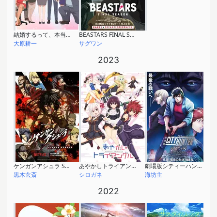
結婚するって、本当ですか
BEASTARS FINAL SEASON Part1
大原耕一
サグワン
2023
ケンガンアシュラ Season2
あやかしトライアングル
劇場版シティーハンター 天使の涙
黒木玄斎
シロガネ
海坊主
2022