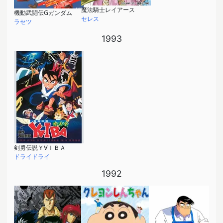
魔法騎士レイアース
機動武闘伝Gガンダム
セレス
ラセツ
1993
剣勇伝説Ｙ∀ＩＢＡ
ドライドライ
1992