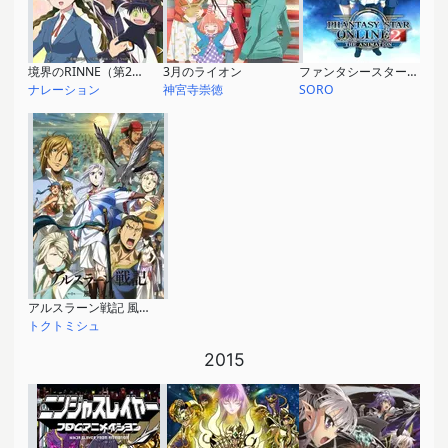
境界のRINNE（第2シリーズ）
3月のライオン
ファンタシースターオンライン2 ジ アニメーション
ナレーション
神宮寺崇徳
SORO
アルスラーン戦記 風塵乱舞
トクトミシュ
2015