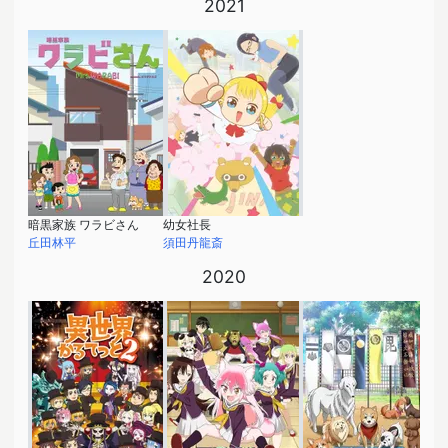
2021
暗黒家族 ワラビさん
幼女社長
丘田林平
須田丹龍斎
2020