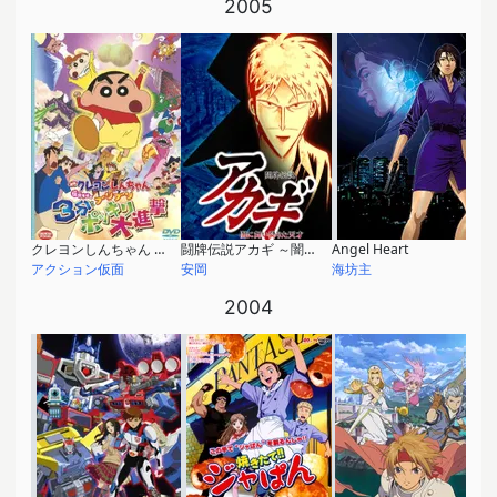
2005
クレヨンしんちゃん 伝説を呼ぶブリブリ3分ポッキリ大進撃
闘牌伝説アカギ ～闇に舞い降りた天才
Angel Heart
アクション仮面
安岡
海坊主
2004