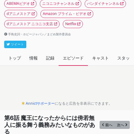
ABEMAビデオ
ニコニコチャンネル
バンダイチャンネル
dアニメストア
Amazon プライム・ビデオ
dアニメストア ニコニコ支店
Netflix
手島史詞・ホビージャパン／まどめ製作委員会
ツイート
トップ
情報
記録
エピソード
キャスト
スタッフ
Annictサポーター
になると広告を非表示にできます。
第6話 魔王になったからには傍若無
人に振る舞う義務みたいなものがあ
前へ
次へ
る