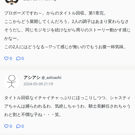
プロポーズですわ～。からのタイトル回収。第1章完。
ここからどう展開してくんだろう。2人の調子はあまり変わらなさ
そうだし、同じモジモジを続けながら周りのストーリー動かす感じ
かなー。
この2人にはどうなる～!?って感じが無いのでもうお腹一杯気味。
0
0
アシアシ
@_ashiashi
2024-05-09 21:19
タイトル回収なイチャイチャっぷりにほっこりしつつ、シャスティ
アちゃんは捕らわれるわ、気絶しちゃうわ、騎士長解任されちゃう
わと割と不憫な子ね・・・笑。
0
0