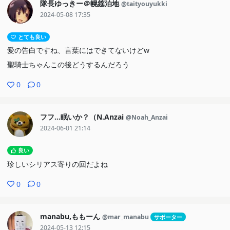
隊長ゆっきー＠幌筵泊地
@taityouyukki
2024-05-08 17:35
とても良い
愛の告白ですね、言葉にはできてないけどw
聖騎士ちゃんこの後どうするんだろう
0
0
フフ…眠いか？（N.Anzai
@Noah_Anzai
2024-06-01 21:14
良い
珍しいシリアス寄りの回だよね
0
0
manabu,ももーん
@mar_manabu
サポーター
2024-05-13 12:15