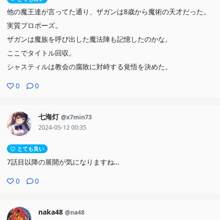
他の魔王達が言ってた通り、ザガンは8歳から魔術の天才だった。
実質プロポーズ。
ザガンは魔族を呼び出した魔法陣も記憶したのかな。
ここでタイトル回収。
シャスティルは教会の腐敗に対峙する覚悟を決めた。
0
0
七海灯
@x7min73
2024-05-12 00:35
とても良い
7話目以降の展開が気になりますね…
0
0
naka48
@na48