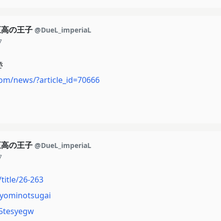
至高の王子
@DueL_imperiaL
7
き
com/news/?article_id=70666
至高の王子
@DueL_imperiaL
7
title/26-263
p/yominotsugai
sr5tesyegw