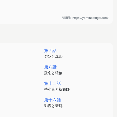
引用元: https://yominotsugai.com/
第四話
ジンとユル
第八話
疑念と確信
第十二話
番小者と祈祷師
第十六話
影森と新郷