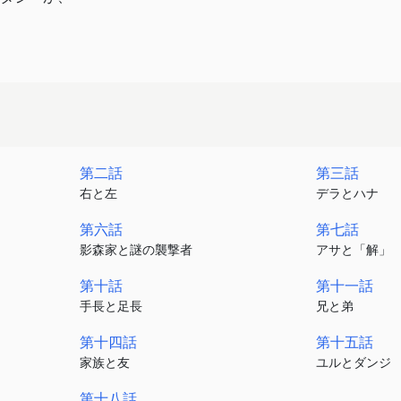
第二話
第三話
右と左
デラとハナ
第六話
第七話
影森家と謎の襲撃者
アサと「解」
第十話
第十一話
手長と足長
兄と弟
第十四話
第十五話
家族と友
ユルとダンジ
第十八話