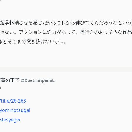
起承転結させる感じだからこれから伸びてくんだろうなという
きない。アクションに迫力があって、奥行きのありそうな作品
るとそこまで突き抜けないが…。
至高の王子
@DueL_imperiaL
5
title/26-263
p/yominotsugai
sr5tesyegw