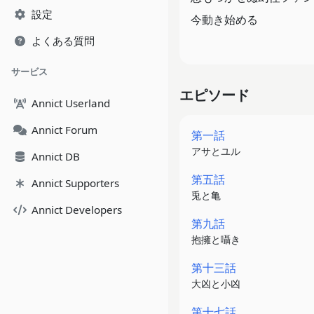
設定
今動き始める
よくある質問
サービス
エピソード
Annict Userland
Annict Forum
第一話
アサとユル
Annict DB
第五話
Annict Supporters
兎と亀
Annict Developers
第九話
抱擁と囁き
第十三話
大凶と小凶
第十七話