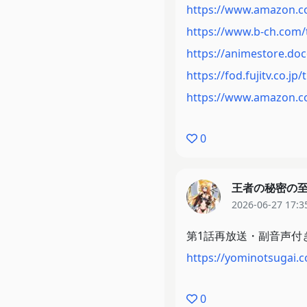
https://www.amazon.
https://www.b-ch.com/t
https://animestore.do
https://fod.fujitv.co.jp/
https://www.amazon.c
0
王者の秘密の
2026-06-27 17:3
第1話再放送・副音声付
https://yominotsugai.
0