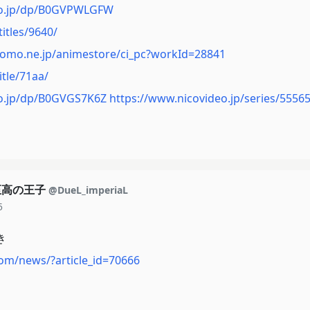
co.jp/dp/B0GVPWLGFW
itles/9640/
como.ne.jp/animestore/ci_pc?workId=28841
title/71aa/
o.jp/dp/B0GVGS7K6Z
https://www.nicovideo.jp/series/5556
至高の王子
@DueL_imperiaL
5
き
com/news/?article_id=70666