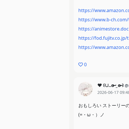
https://www.amazon.
https://www.b-ch.com/t
https://animestore.do
https://fod.fujitv.co.jp/
https://www.amazon.c
0
♥︎ ꒰∪‥ɞ̴̶̷ ·̫ ɞ̴̶̷ ꒱
@
2026-06-17 09:4
おもしろい ストーリー
(=・ω・）ノ