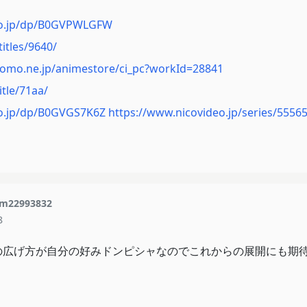
co.jp/dp/B0GVPWLGFW
itles/9640/
como.ne.jp/animestore/ci_pc?workId=28841
title/71aa/
o.jp/dp/B0GVGS7K6Z
https://www.nicovideo.jp/series/5556
m22993832
8
の広げ方が自分の好みドンピシャなのでこれからの展開にも期待