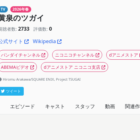
TV
2026年春
黄泉のツガイ
2733
0
視聴者数:
評価数:
公式サイト
Wikipedia
バンダイチャンネル
ニコニコチャンネル
dアニメストア
ABEMAビデオ
dアニメストア ニコニコ支店
Hiromu Arakawa/SQUARE ENIX, Project TSUGAI
ツイート
エピソード
キャスト
スタッフ
動画
関連作