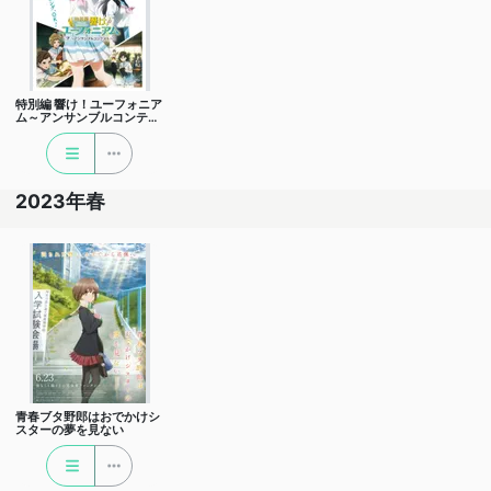
特別編 響け！ユーフォニア
ム～アンサンブルコンテス
ト～
2023年春
青春ブタ野郎はおでかけシ
スターの夢を見ない