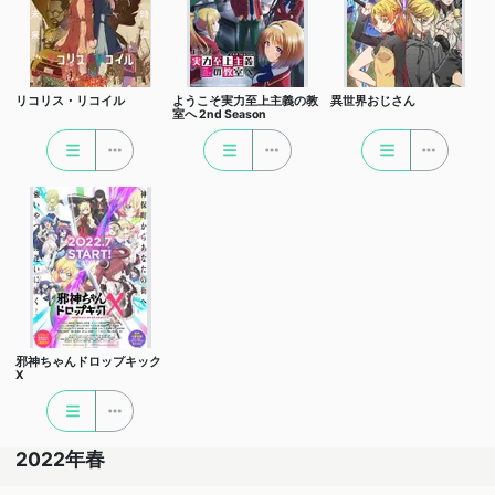
リコリス・リコイル
ようこそ実力至上主義の教
異世界おじさん
室へ 2nd Season
邪神ちゃんドロップキック
X
2022年春