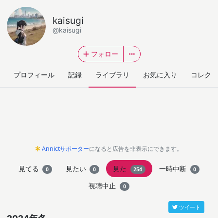
kaisugi
@kaisugi
フォロー
プロフィール
記録
ライブラリ
お気に入り
コレクシ
Annictサポーター
になると広告を非表示にできます。
見てる
見たい
見た
一時中断
0
0
254
0
視聴中止
0
ツイート