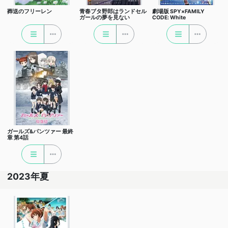
葬送のフリーレン
青春ブタ野郎はランドセル
劇場版 SPY×FAMILY
ガールの夢を見ない
CODE: White
ガールズ&パンツァー 最終
章 第4話
2023年夏