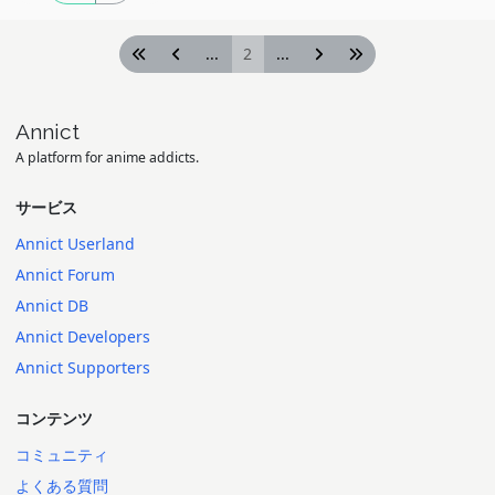
...
2
...
Annict
A platform for anime addicts.
サービス
Annict Userland
Annict Forum
Annict DB
Annict Developers
Annict Supporters
コンテンツ
コミュニティ
よくある質問