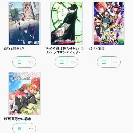
SPY×FAMILY
かぐや様は告らせたい-ウ
パリピ孔明
ルトラロマンティック-
映画 五等分の花嫁