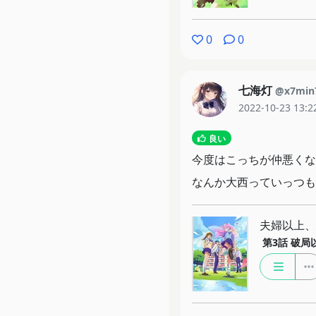
0
0
七海灯
@x7min
2022-10-23 13:2
良い
今度はこっちが仲悪くな
なんか大西っていっつも
夫婦以上、
第3話
破局