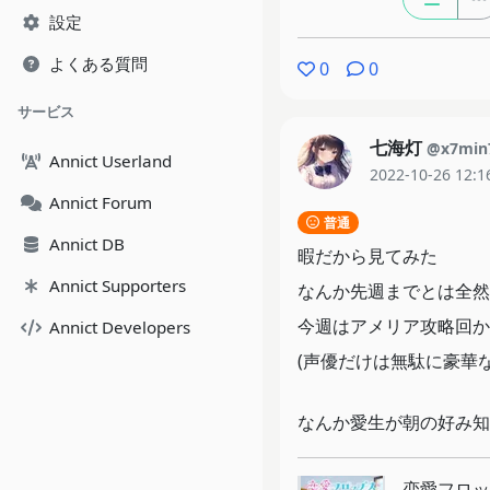
設定
よくある質問
0
0
サービス
七海灯
@x7min
Annict Userland
2022-10-26 12:1
Annict Forum
普通
Annict DB
暇だから見てみた
Annict Supporters
なんか先週までとは全然
今週はアメリア攻略回か
Annict Developers
(声優だけは無駄に豪華な
なんか愛生が朝の好み知
恋愛フロッ