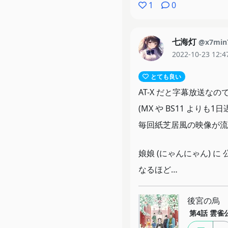
1
0
七海灯
@x7min
2022-10-23 12:4
とても良い
AT-X だと字幕放送な
(MX や BS11 よりも
毎回紙芝居風の映像が流
娘娘 (にゃんにゃん) に 公
なるほど…
後宮の烏
第4話
雲雀