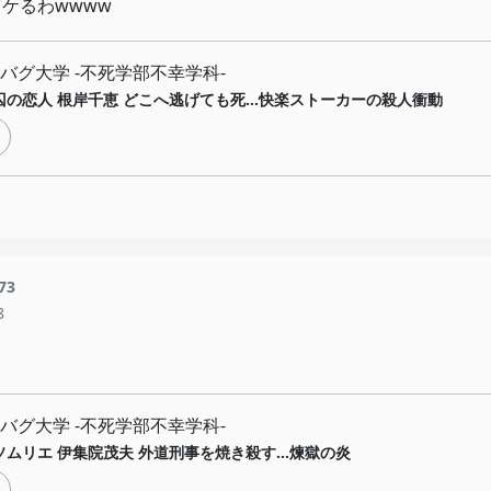
まじウケるわwwww
バグ大学 -不死学部不幸学科-
囚の恋人 根岸千恵 どこへ逃げても死…快楽ストーカーの殺人衝動
73
8
バグ大学 -不死学部不幸学科-
ソムリエ 伊集院茂夫 外道刑事を焼き殺す...煉獄の炎