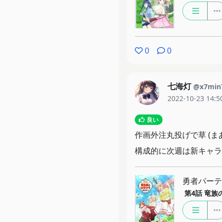
0
0
七海灯
@x7min
2022-10-23 14:5
良い
作画外注丸投げで草 (
構成的に次週は新キャラ
勇者パーテ
第4話
竜族