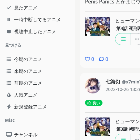
Penis Panics とか
見たアニメ
一時中断してるアニメ
ヒューマン
第4話
死刑
視聴中止したアニメ
見つける
0
0
今期のアニメ
来期のアニメ
七海灯
@x7min
前期のアニメ
2022-10-26 13:2
人気アニメ
良い
新規登録アニメ
Misc
ヒューマン
第3話
拷問
チャンネル