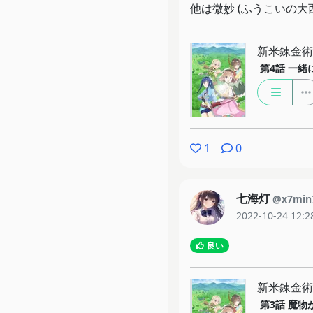
他は微妙 (ふうこいの
新米錬金術
第4話
一緒
1
0
七海灯
@x7min
2022-10-24 12:2
良い
新米錬金術
第3話
魔物