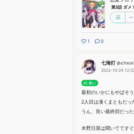
第3話
ダメ
1
0
七海灯
@x7min
2022-10-24 12:3
良い
最初のいかにもやばそう
2人目は凄くまともだっ
うん、良い最終回だった
木野日菜は聞いててすぐ