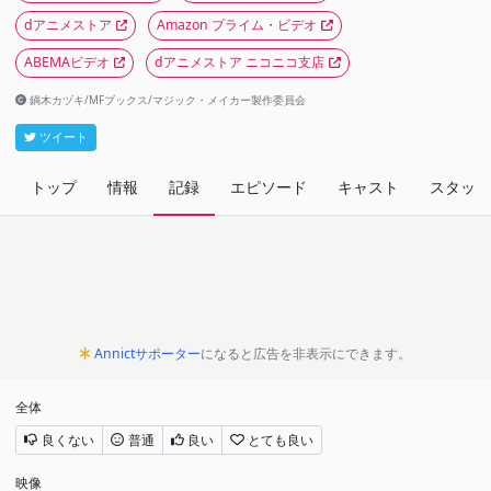
dアニメストア
Amazon プライム・ビデオ
ABEMAビデオ
dアニメストア ニコニコ支店
鏑木カヅキ/MFブックス/マジック・メイカー製作委員会
ツイート
トップ
情報
記録
エピソード
キャスト
スタッフ
Annictサポーター
になると広告を非表示にできます。
全体
良くない
普通
良い
とても良い
映像