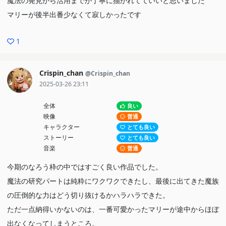
魔法の発見から活用までが丁寧に描かれてていいと思いました
マリーが後半出番少なくて寂しかったです
1
Crispin_chan
@Crispin_chan
2025-03-26 23:11
全体
良い
映像
普通
キャラクター
とても良い
ストーリー
とても良い
音楽
普通
今期のなろう枠の中ではすごく良い作品でした。
魔法の研究パートは純粋にワクワクできたし、最後に出てきた魔族
の圧倒的な力はどう切り抜けるかハラハラできた。
ただ一点納得いかないのは、一番可愛かったマリーが途中からほぼ
出なくなってしまうところ。