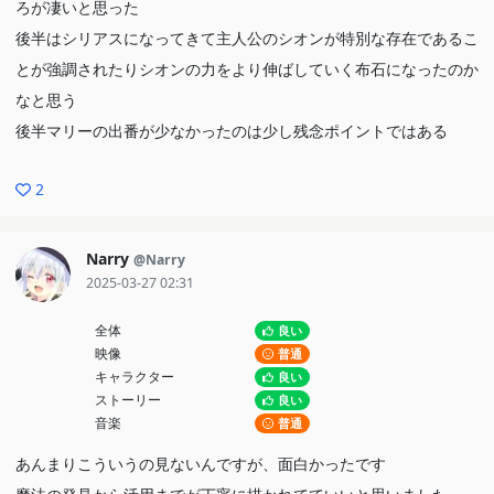
ろが凄いと思った
後半はシリアスになってきて主人公のシオンが特別な存在であるこ
とが強調されたりシオンの力をより伸ばしていく布石になったのか
なと思う
後半マリーの出番が少なかったのは少し残念ポイントではある
2
Narry
@Narry
2025-03-27 02:31
全体
良い
映像
普通
キャラクター
良い
ストーリー
良い
音楽
普通
あんまりこういうの見ないんですが、面白かったです