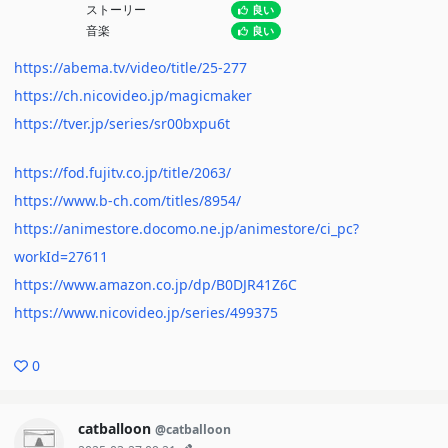
ストーリー
良い
音楽
良い
https://abema.tv/video/title/25-277
https://ch.nicovideo.jp/magicmaker
https://tver.jp/series/sr00bxpu6t
https://fod.fujitv.co.jp/title/2063/
https://www.b-ch.com/titles/8954/
https://animestore.docomo.ne.jp/animestore/ci_pc?
workId=27611
https://www.amazon.co.jp/dp/B0DJR41Z6C
https://www.nicovideo.jp/series/499375
0
catballoon
@catballoon