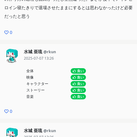
ロイン寝たきりで退場させたままにするとは思わなかったけど必要
だったと思う
0
水城 亜琉
@rkun
2025-07-07 13:26
全体
良い
映像
良い
キャラクター
良い
ストーリー
良い
音楽
良い
0
水城 亜琉
@rkun