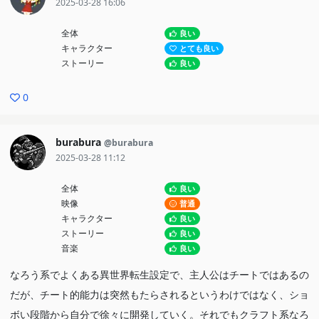
2025-03-28 16:06
全体
良い
キャラクター
とても良い
ストーリー
良い
0
burabura
@burabura
2025-03-28 11:12
全体
良い
映像
普通
キャラクター
良い
ストーリー
良い
音楽
良い
なろう系でよくある異世界転生設定で、主人公はチートではあるの
だが、チート的能力は突然もたらされるというわけではなく、ショ
ボい段階から自分で徐々に開発していく。それでもクラフト系なろ