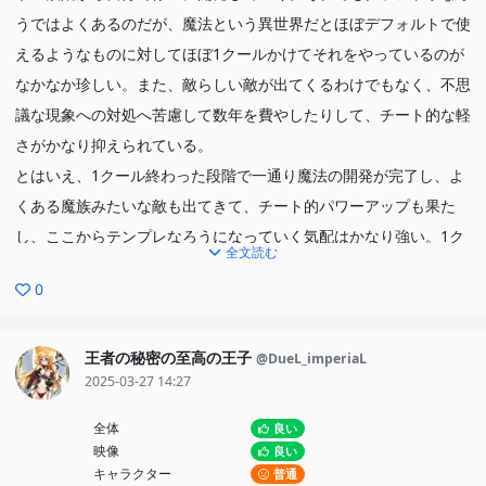
うではよくあるのだが、魔法という異世界だとほぼデフォルトで使
えるようなものに対してほぼ1クールかけてそれをやっているのが
なかなか珍しい。また、敵らしい敵が出てくるわけでもなく、不思
議な現象への対処へ苦慮して数年を費やしたりして、チート的な軽
さがかなり抑えられている。
とはいえ、1クール終わった段階で一通り魔法の開発が完了し、よ
くある魔族みたいな敵も出てきて、チート的パワーアップも果た
し、ここからテンプレなろうになっていく気配はかなり強い。1ク
全文読む
ールに限れば比較的面白く見られた、という話なのかもしれない。
0
王者の秘密の至高の王子
@DueL_imperiaL
2025-03-27 14:27
全体
良い
映像
良い
キャラクター
普通