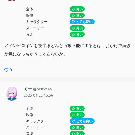
全体
良い
映像
良い
キャラクター
とても良い
ストーリー
良い
音楽
良い
メインヒロインを後半ほどんと行動不能にするとは。おかげで続き
が気になっちゃうじゃあないか。
0
くー
@penxera
2025-04-22 15:56
全体
良い
映像
良い
キャラクター
とても良い
ストーリー
良い
音楽
良い