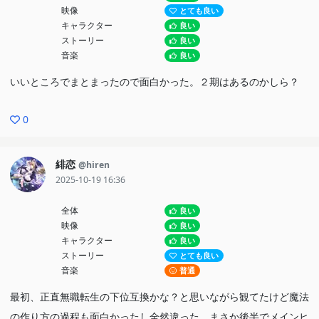
映像
とても良い
キャラクター
良い
ストーリー
良い
音楽
良い
いいところでまとまったので面白かった。２期はあるのかしら？
0
緋恋
@hiren
2025-10-19 16:36
全体
良い
映像
良い
キャラクター
良い
ストーリー
とても良い
音楽
普通
最初、正直無職転生の下位互換かな？と思いながら観てたけど魔法
の作り方の過程も面白かったし全然違った。まさか後半でメインヒ