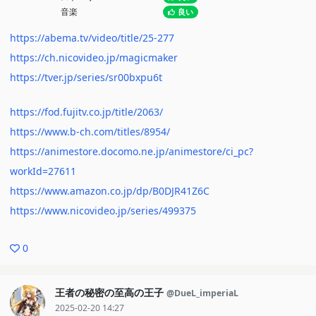
音楽
良い
https://abema.tv/video/title/25-277
https://ch.nicovideo.jp/magicmaker
https://tver.jp/series/sr00bxpu6t
https://fod.fujitv.co.jp/title/2063/
https://www.b-ch.com/titles/8954/
https://animestore.docomo.ne.jp/animestore/ci_pc?
workId=27611
https://www.amazon.co.jp/dp/B0DJR41Z6C
https://www.nicovideo.jp/series/499375
0
王者の秘密の至高の王子
@DueL_imperiaL
2025-02-20 14:27