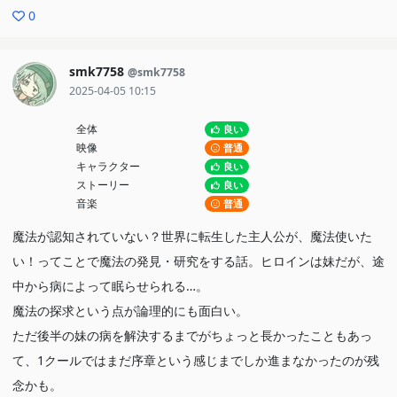
0
smk7758
@smk7758
2025-04-05 10:15
全体
良い
映像
普通
キャラクター
良い
ストーリー
良い
音楽
普通
魔法が認知されていない？世界に転生した主人公が、魔法使いた
い！ってことで魔法の発見・研究をする話。ヒロインは妹だが、途
中から病によって眠らせられる…。
魔法の探求という点が論理的にも面白い。
ただ後半の妹の病を解決するまでがちょっと長かったこともあっ
て、1クールではまだ序章という感じまでしか進まなかったのが残
念かも。