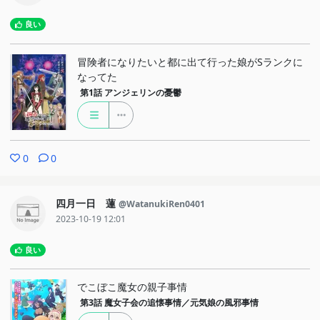
良い
冒険者になりたいと都に出て行った娘がSランクに
なってた
第1話
アンジェリンの憂鬱
0
0
四月一日 蓮
@WatanukiRen0401
2023-10-19 12:01
良い
でこぼこ魔女の親子事情
第3話
魔女子会の追懐事情／元気娘の風邪事情