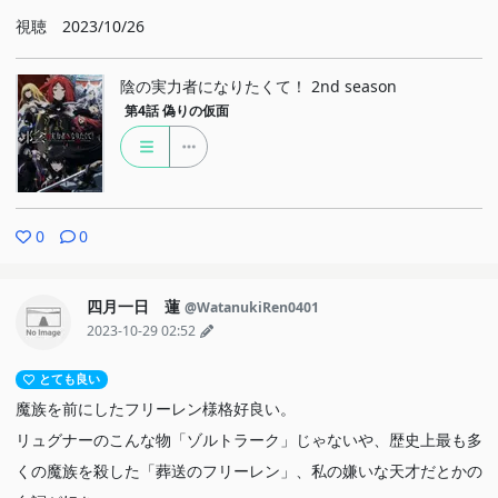
視聴 2023/10/26
陰の実力者になりたくて！ 2nd season
第4話
偽りの仮面
0
0
四月一日 蓮
@WatanukiRen0401
2023-10-29 02:52
とても良い
魔族を前にしたフリーレン様格好良い。
リュグナーのこんな物「ゾルトラーク」じゃないや、歴史上最も多
くの魔族を殺した「葬送のフリーレン」、私の嫌いな天才だとかの