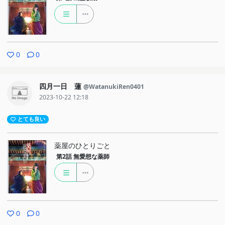
0
0
四月一日 蓮
@WatanukiRen0401
2023-10-22 12:18
とても良い
薬屋のひとりごと
第2話
無愛想な薬師
0
0