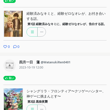
良い
経験済みなキミと、経験ゼロなオレが、お付き合い
する話。
第1話
経験済みなキミに、経験ゼロなオレが、告白する話。
0
0
四月一日 蓮
@WatanukiRen0401
2023-10-19 12:00
良い
シャングリラ・フロンティア〜クソゲーハンター、
神ゲーに挑まんとす〜
第3話
黒狼夜襲