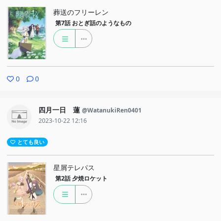
葬送のフリーレン
第7話
おとぎ話のようなもの
0
0
四月一日 蓮
@WatanukiRen0401
2023-10-22 12:16
とても良い
星屑テレパス
第2話
夕焼ロケット