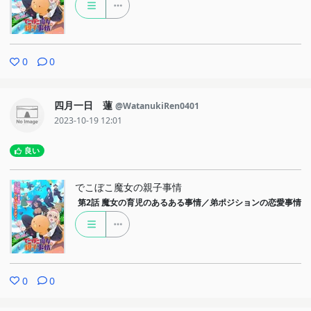
0
0
四月一日 蓮
@WatanukiRen0401
2023-10-19 12:01
良い
でこぼこ魔女の親子事情
第2話
魔女の育児のあるある事情／弟ポジションの恋愛事情
0
0