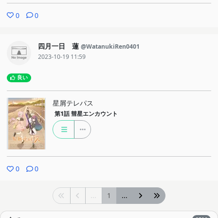
0
0
四月一日 蓮
@WatanukiRen0401
2023-10-19 11:59
良い
星屑テレパス
第1話
彗星エンカウント
0
0
...
1
...