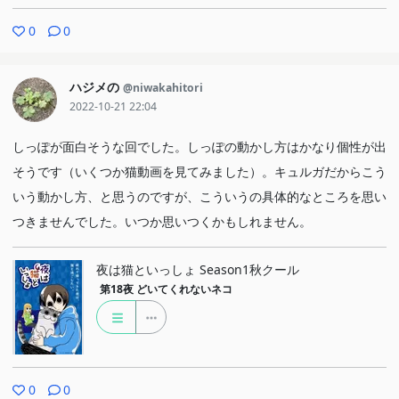
世界の見え方が違うヤツが来ました（好きです！）！その屋根を
0
0
見て、あ！ここから入れる！とは発想しませんでした。面白いです
（好きです！）！みんな世界の見え方が違います。せるふの危険が
ハジメの
@niwakahitori
いっぱいでその代わりにたくさんのでこぼこで溢れたとても魅力的
2022-10-21 22:04
な世界も、プリンのすっきりとした宝石のような世界も、ジョブ子
の猪突猛進我が道を行く世界も、たくみんの物語本と可愛いで満ち
しっぽが面白そうな回でした。しっぽの動かし方はかなり個性が出
た世界も、そしてこの猫みたいなどこまでも自由に移動できる世界
そうです（いくつか猫動画を見てみました）。キュルガだからこう
も、溶け合ってひとつのお家づくりが始まります。始まっていま
いう動かし方、と思うのですが、こういうの具体的なところを思い
す。
つきませんでした。いつか思いつくかもしれません。
以上、猛烈に書きたいとなった回でした…とても好きな回です
夜は猫といっしょ Season1秋クール
第18夜
どいてくれないネコ
0
0