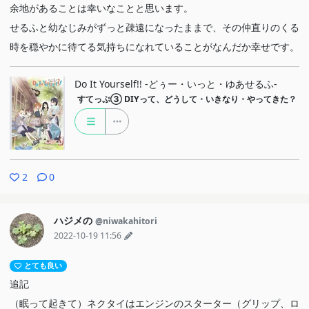
余地があることは幸いなことと思います。
せるふと幼なじみがずっと疎遠になったままで、その仲直りのくる
時を穏やかに待てる気持ちになれていることがなんだか幸せです。
Do It Yourself!! -どぅー・いっと・ゆあせるふ-
すてっぷ③
DIYって、どうして・いきなり・やってきた？
2
0
ハジメの
@niwakahitori
2022-10-19 11:56
とても良い
追記
（眠って起きて）ネクタイはエンジンのスターター（グリップ、ロ