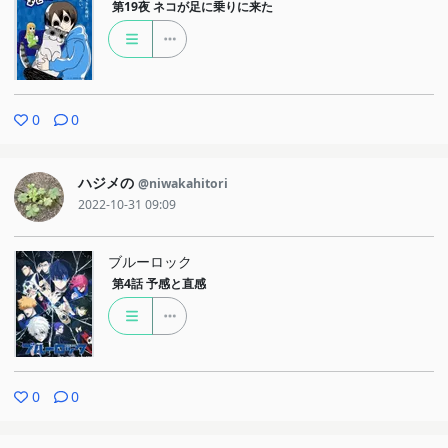
第19夜
ネコが足に乗りに来た
0
0
ハジメの
@niwakahitori
2022-10-31 09:09
ブルーロック
第4話
予感と直感
0
0