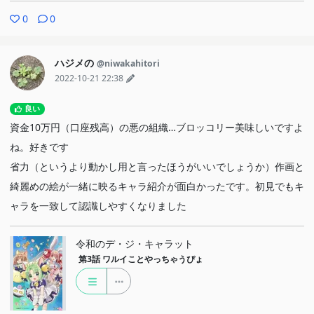
に作ったウインドチャイムを見上げて（ぷりんのようにそれを見下
0
0
ろして音を聴くのではなく、せるふは見上げて踊る光を見ていまし
た）木の上に秘密基地を作りたいと言います。一緒に同じ夢を見て
ハジメの
@niwakahitori
いても、その視点はぷりんとせるふとは違っていて、でもきっとそ
2022-10-21 22:38
れが良いです。
良い
朝、ぷりんは玄関で、地に足がついた時の動作を繰り返します。
資金10万円（口座残高）の悪の組織…ブロッコリー美味しいですよ
ジョブ子に話しかけて、言ってみます。あの時は夢中になっている
ね。好きです
中で偶然できたことを今度は普段通りに、少しドキドキしながら。
省力（というより動かし用と言ったほうがいいでしょうか）作画と
「秘密基地」だと知っているのはせるふとぷりんだけの、「ツリー
綺麗めの絵が一緒に映るキャラ紹介が面白かったです。初見でもキ
ハウス」を作ってみるのはどうかと（もしかしたらせるふも覚えて
ャラを一致して認識しやすくなりました
いない夢かもしれません。だからせるふはジョブ子の案だと思った
のかなと少し考えました。どちらでも素敵だと思います）。朝の日
令和のデ・ジ・キャラット
差しで少しだけ明るい耳の影ができて、ジョブ子と会話するとなく
第3話
ワルイことやっちゃうぴょ
なったのも印象に残りました。
（ここまでで相当長くなった上に、これはもしかしたら蛇足かもし
れませんが書きたいのでもう少し書きます）