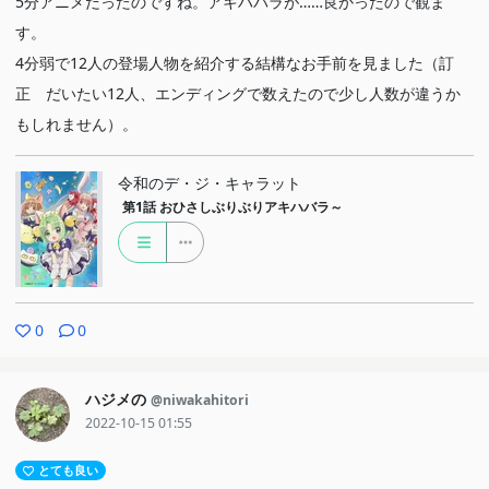
5分アニメだったのですね。アキハバラが……良かったので観ま
す。
4分弱で12人の登場人物を紹介する結構なお手前を見ました（訂
正 だいたい12人、エンディングで数えたので少し人数が違うか
もしれません）。
令和のデ・ジ・キャラット
第1話
おひさしぶりぶりアキハバラ～
0
0
ハジメの
@niwakahitori
2022-10-15 01:55
とても良い