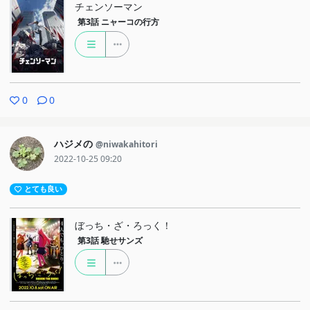
チェンソーマン
言えない答えを言わせないで「さっきの話」をぷりんはジョブ子と
第3話
ニャーコの行方
続けます。それが好きでした。
ぷりんはせるふに嫌なことを言ってしまいます。それは、ずっと
話し続けたいから、ひとりの家に帰りたくないから、話していま
す。それなのにそういう話し方しかぷりんはできません。それを似
0
0
たもののジョブ子はずっと見ていました。この場面では、2段ベッ
ドの上で足をはたはたとさせるせるふも印象に残りました。
ハジメの
@niwakahitori
せるふがお菓子の家を想像する絵の中のせるふは小さかった頃の
2022-10-25 09:20
姿でした。これはぷりんの想像したせるふだったからだと思いま
す。この時ぷりんはせるふが考えていることをわかっても、恐らく
とても良い
それは今のせるふの考えと全く同じではありません。せるふの心は
ぼっち・ざ・ろっく！
見えなくて、それが良いと思いました。ぷりんにひどいことを言わ
第3話
馳せサンズ
れて傷ついたせるふの心は本人の一人称からも、今回のぷりんの視
点からも見えません。でも、ぷりんやジョブ子がそうだったよう
に、何もないんじゃなくて、せるふにもそういう思いがあると想像
できました。私は想像しました。