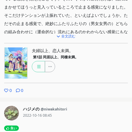
まかせてほうっと見入っているところで止まる感覚になりました。
そこだけテンションが上振れていた、といえばよいでしょうか。た
だその止まる感覚で、絶妙にふたりふたりの（男女女男の）どちら
の組み合わせに（運命的な）流れにあるのかわからない感覚にもな
全文読む
りました。ラブコメでどうくっつくのかわからないというのは、結
構珍しい気がします。そういう意味で面白い感じもしました（冒頭
夫婦以上、恋人未満。
を考えれば女女の可能性も…少なそうですがあるかもしれませ
第1話
同居以上、同棲未満。
ん）。
追記
青を基調にして細かく設定された色彩がずっとみていられます（そ
のくらい好きです）。基調の色が決まっていて、僅かな光の変化
0
0
（例えば夕焼けや雨の日の光、夜の明かりに照らされた光といった
変化）が大きく印象に残ります。他に、例えば髪の毛は毛先が半透
ハジメの
@niwakahitori
明の人としっかり毛先まで色が入る人といたり、色彩の中に細かく
2022-10-16 08:45
ドット模様が入っている時もあったりと、私の解像度ではこのくら
良い
いしか言えませんが、相当細かく練られていると感じます。観てい