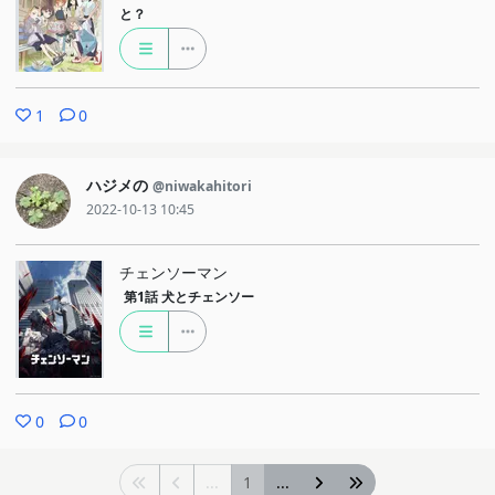
と？
きましたが、ここでなかったとしても明日部室にもう一回行ってか
らでも間に合う話でした）。
せるふが初めて知った、どぅー・いっと・ゆあせるふ（DIY）の意
味をみんな知っています。改めてそれを問いかけてみても、特にこ
1
0
れといって特別な知識が手に入るわけでもありません。
しかし、そのどこか退屈なくりかえしが、なぜだかどこか楽しいと
ハジメの
@niwakahitori
感じました。
2022-10-13 10:45
そういえば、最後にすごいの（退屈じゃなさそうな人）が来まし
た。
チェンソーマン
トンカツ（揚げ物）を作るのってすごい手間で、そもそも毎日料理
第1話
犬とチェンソー
作るのってもう単純にめんどくさくて、この流れで言うと言いたい
こととずれる気もしますが、退屈の繰り返しとその中に面白さ（食
べてくれる人も含めて）が料理にもあると思います。
なんだかとてもDIY（DIYとは？）な回だと思いました
0
0
...
1
...