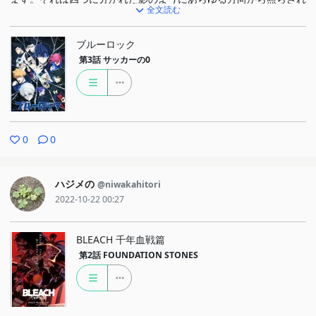
全文読む
万円は仕切りだと思います。ここにいてもいい。だけれどもここは
てあらわにされるのでしょう。迷いや怯えや見栄や未熟や、そうい
あなたの家ではないよ、という仕切りです。仕切りも大事なもので
った負の側面で揺らぐ中に不意に現れる一本の糸のような、ゴール
ブルーロック
す。それでもこの場所がジョブ子にとって、好きに食べたいものを
とはそんな光景なのかもしれません。
第3話
サッカーの0
言える、おはぎを食べてみたいと言える場所になってよかったと思
迷いや怯えや見栄や未熟や、この辺りを書いていて、今回のおまけ
います。今回の作業はガムテープ（仕切り）を切って段ボールを開
映像が思い出されました
けて始まります。そこから取り出したたくさんの〈好き〉が否定さ
れなくてよかったと思います。釘入れには3者3様の釘が自由に遊
0
0
んでいました。ジョブ子の試作の（自作の）スマホは段ボールのよ
うな色をしていると思いました。
ハジメの
@niwakahitori
夜のぷりんとジョブ子の会話で、耳に影を描き込むのが印象に残
2022-10-22 00:27
りました。心は影のようで捉えられず、触れるけど触れない、そん
なもので、「寝つきいいわね。こどもか！…こども、か」、外から
BLEACH 千年血戦篇
しか見えず、それを見て、私自身はそこに映って自覚できることも
第2話
FOUNDATION STONES
あると思います。
宝石みたいなスプーン。それはきっと一番美味しいプティングを
食べた記憶だと思います。ぷりんが夢に見た、幼いせるふは、一緒