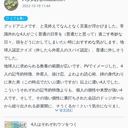
2022-10-18 11:44
とても良い
グッドアニメです、と見終えてなんとなく言葉が浮かびました。常
識外れな4人がごく普通の日常を（普通だと思って）過ごす奇妙な
日々。頭をどうにかしてしまいたい時におすすめな気がします。地
球人認定クイズ（外したら外星人のスパイ認定）、普通に外しそう
でした。
地球人に求められる教養の範囲が広いです。PVでイメージした、4
人の記号的特徴、外星人、抜け忍、よわよわ読心術、姉の身代わり
に来た弟（この時点でだいぶ濃いですが）以上に濃い4人でした。
こういうそれぞれの記号的特徴よりも、個人の個性や来歴が強い4
人です。そして、その強い個性に裏打ちされた会話のドッジボール
から繰り出される超展開に、そうくるか！という気分になりまし
全文読む
た。面白かったです。
そのパロディ大丈夫？というのもあるのでその点はご注意を。
4人はそれぞれウソをつく