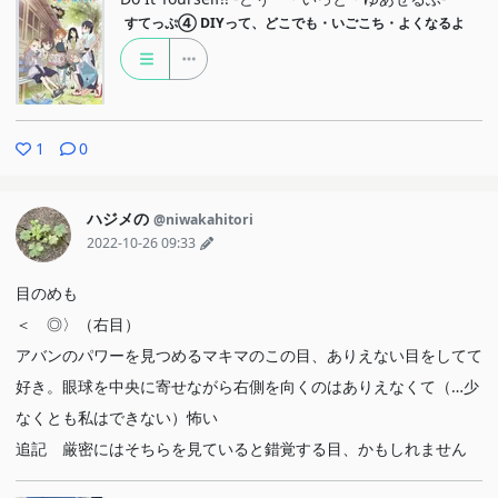
て、いろんな人からいろんな答えが返ってきたように、今回「ツリ
すてっぷ④
DIYって、どこでも・いごこち・よくなるよ
ーハウス」をみんながおうむ返ししたように、そういうなかで考え
は生まれると思っています。しかしそういう誰のものかという仕切
りが大事だ、という仕切りが今の世の中ではできあがっています。
その仕切りを作り直す、超える、越境する。そういう回だったと思
1
0
いました（念押しして書いておくとそういう仕切りにも必要はあっ
て大事だとも思います）。なんでお風呂に入れようとするのか、そ
ハジメの
@niwakahitori
ういう境界を取り去ってほしいというAIの願いだったような気がし
2022-10-26 09:33
ました。例えば有名人。ジョブ子は（その親は）記事にもなるよう
目のめも
な有名人でしたが、そういう仕切りは元々は意味はありません。ジ
＜ ◎〉（右目）
ョブ子はひとりぼっちのこどもです。
アバンのパワーを見つめるマキマのこの目、ありえない目をしてて
ぷりんは母からの伝言に寂しいと言えません。誰かと一緒にいた
好き。眼球を中央に寄せながら右側を向くのはありえなくて（…少
いと口に出すことができません。「子供か」とすぐ寝つくジョブ子
なくとも私はできない）怖い
に言っていて、ぷりんも子供でした（流れとずれる気がしますが、
追記 厳密にはそちらを見ていると錯覚する目、かもしれません
しかしせるふのお母さんにはちょっとホラー味を感じます）。「一
人が嫌なのになんで留学したの？」ジョブ子に聞いて、口籠もって