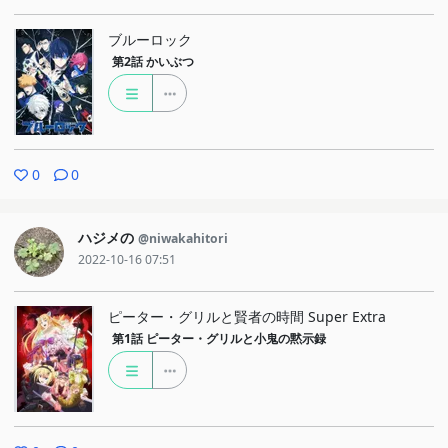
て飽きませんでした。
ブルーロック
雲の描き方が好きで、外の遠目に人物が映るシーンがとても好きで
第2話
かいぶつ
す（背景が好きです）。
人物の作画も丁寧な線で描かれていると思います。良い絵でしっか
りと止める、そういうような意識を持っているのでないかという感
じを受けました。おそらく、それで絵画のような印象を受けたのだ
0
0
と思います
ハジメの
@niwakahitori
2022-10-16 07:51
ピーター・グリルと賢者の時間 Super Extra
第1話
ピーター・グリルと小鬼の黙示録