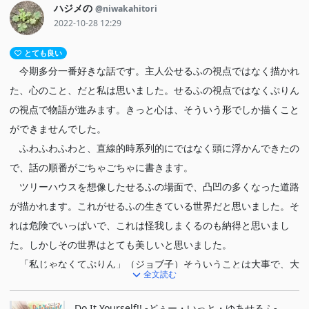
ハジメの
@niwakahitori
2022-10-28 12:29
とても良い
今期多分一番好きな話です。主人公せるふの視点ではなく描かれ
た、心のこと、だと私は思いました。せるふの視点ではなくぷりん
の視点で物語が進みます。きっと心は、そういう形でしか描くこと
ができませんでした。
ふわふわふわと、直線的時系列的にではなく頭に浮かんできたの
で、話の順番がごちゃごちゃに書きます。
ツリーハウスを想像したせるふの場面で、凸凹の多くなった道路
が描かれます。これがせるふの生きている世界だと思いました。そ
れは危険でいっぱいで、これは怪我しまくるのも納得と思いまし
た。しかしその世界はとても美しいと思いました。
「私じゃなくてぷりん」（ジョブ子）そういうことは大事で、大
全文読む
事ではありません。誰の考えか、誰の心か、本当は切り分けるのは
難しいです。いつの回でしたか、「DIY」をせるふが繰り返し言っ
Do It Yourself!! -どぅー・いっと・ゆあせるふ-