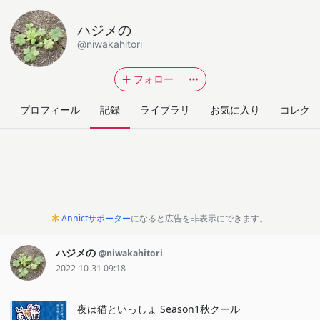
ハジメの
@niwakahitori
フォロー
プロフィール
記録
ライブラリ
お気に入り
コレクシ
Annictサポーター
になると広告を非表示にできます。
ハジメの
@niwakahitori
2022-10-31 09:18
夜は猫といっしょ Season1秋クール