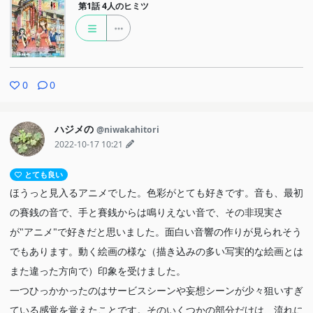
特に前半、BGMや効果音がキレキレで、間の取り方か、状況のお
第1話
4人のヒミツ
かしさ（それが自然さを持ち、かつ奇妙なものとの認識も入り混じ
る）か、頭がどうにかなりそう（でも結構好きだ）、という心境に
なりました。なので、そういう気分になりたい時にいいんじゃない
かと思います
0
0
ハジメの
@niwakahitori
2022-10-17 10:21
とても良い
ほうっと見入るアニメでした。色彩がとても好きです。音も、最初
の賽銭の音で、手と賽銭からは鳴りえない音で、その非現実さ
が"アニメ"で好きだと思いました。面白い音響の作りが見られそう
でもあります。動く絵画の様な（描き込みの多い写実的な絵画とは
また違った方向で）印象を受けました。
一つひっかかったのはサービスシーンや妄想シーンが少々狙いすぎ
ている感覚を覚えたことです。そのいくつかの部分だけは、流れに