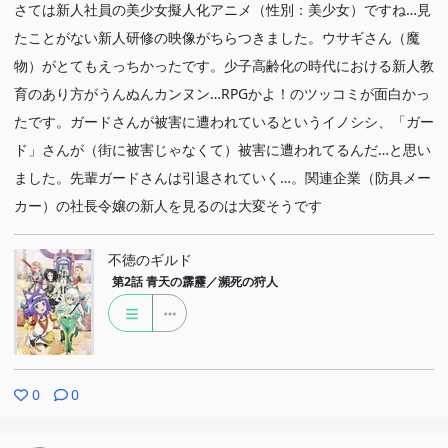
さては新人社員の美少女擬人化アニメ（性別：美少女）ですね…見
たことがない新人研修の映像がちらつきました。ウサギさん（魔
物）がとてもえっちかったです。少子高齢化の時代における新人教
育のあり方がうんぬんカンヌン…RPGかよ！のツッコミが面白かっ
たです。ガードさんが被害に遭われているというイノシシ、「ガー
ド」さんが（街に被害じゃなくて）被害に遭われてるんだ…と思い
ました。先輩ガードさんは引退されていく…。関連企業（防具メー
カー）の社長令嬢の新人を見るのは大変そうです
不徳のギルド
第2話
青天の霹靂／瀕死の狩人
0
0