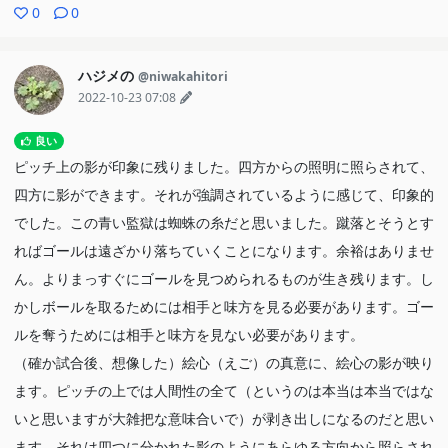
0
0
そういうせるふの心は、「ぷりんの家ひさしぶりだなー」という
述懐や、「ほら、夜までには終わらせるわよ」（ここにいていいと
言われた時の嬉しげな反応）「ほあ、そうだね」、完成したハンモ
ハジメの
@niwakahitori
2022-10-23 07:08
ックに寝そべっているせるふの最高な笑顔、「いいでしょ？ね？部
長？たくみん？」といつも以上に想いのこもったお願い（その想い
良い
が部長に「できない」と否定されないで本当によかったです）に現
ピッチ上の影が印象に残りました。四方からの照明に照らされて、
れていると感じます。
四方に影ができます。それが強調されているように感じて、印象的
ひとり家に帰ってベッドの上で、ぷりんは足をぶらぶらさせてい
でした。この青い監獄は蜘蛛の糸だと思いました。蹴落とそうとす
るぷりんにせるふと同じだと思いました。この辺りから足に注目し
ればゴールは遠ざかり落ちていくことになります。余裕はありませ
ました。ジョブ子の趣味の掛け軸をかけるぷりんは、おしゃべり話
ん。よりまっすぐにゴールを見つめられるものが生き残ります。し
を聞いているジョブ子にせるふのことを話します。かけおえて、地
かしボールを取るためには相手と味方を見る必要があります。ゴー
に足がつきます。この作業しながら話している時、ぷりんはわるく
ルを奪うためには相手と味方を見ない必要があります。
ちじゃないせるふの話ができました。厚みのある身体の描写が印象
（確か試合後、想像した）絵心（えご）の真意に、絵心の影が映り
的で、身体を取り戻した、地に足がついたと思いました。
ます。ピッチの上では人間性の全て（というのは本当は本当ではな
ジョブ子はぷりんの母に家賃1万ドルを払ってもいいと思いま
いと思いますが大雑把な意味合いで）が剥き出しになるのだと思い
す。それだけの価値をここにいることにあると認めました。家賃1
ます。それは四つに分かれた影のようにあらゆる方向から照らされ