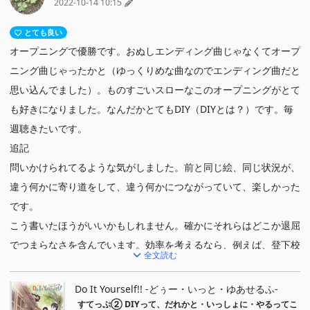
2022-10-14 10:15
とても良い
オープニングで優勝です。おぬしエンディング曲じゃなくてオープ
ニング曲じゃったかと（ゆっくりめな曲なのでエンディング曲だと
思い込んでました）。ものすごいスローなこのオープニングがとて
も好きになりました。なんだかとてもDIY（DIYとは？）です。毎
週聴きたいです。
追記
問いかけられてるような気がしました。前と同じ絵、同じ状況が、
違う何かに寄り道をして、違う何かにつながっていて、楽しかった
です。
こう書いたほうがいいかもしれません。確かにそれらはどこか退屈
でつまらなさを含んでいます。効率を考えるなら、例えば、登下校
全文読む
の素早さを考えるなら、歩調を合わせないで徒歩で自転車で自作の
車輪で帰るほうが良いです。一緒に下校したからといって、何か特
Do It Yourself!! -どぅー・いっと・ゆあせるふ-
別な出来事が起きる訳でもありません（新部員の加入が下校中に起
すてっぷ②
DIYって、だれかと・いっしょに・やるってこ