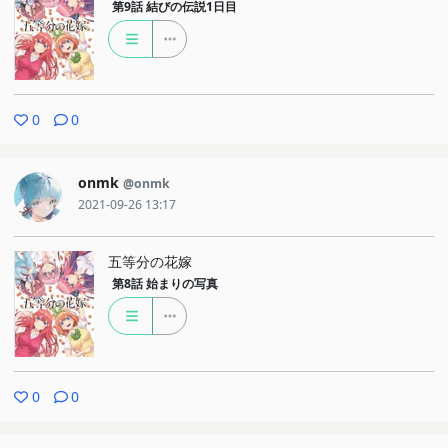
第9話
結びの伝説1日目
0
0
onmk
@onmk
2021-09-26 13:17
五等分の花嫁
第8話
始まりの写真
0
0