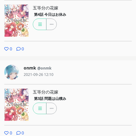
五等分の花嫁
第4話
今日はお休み
0
0
onmk
@onmk
2021-09-26 12:10
五等分の花嫁
第3話
問題は山積み
0
0