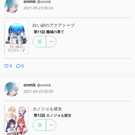
onmk
@onmk
2021-09-23 06:24
白い砂のアクアトープ
第11話
籠城の果て
0
0
onmk
@onmk
2021-09-23 05:59
カノジョも彼女
第12話
カノジョも彼女