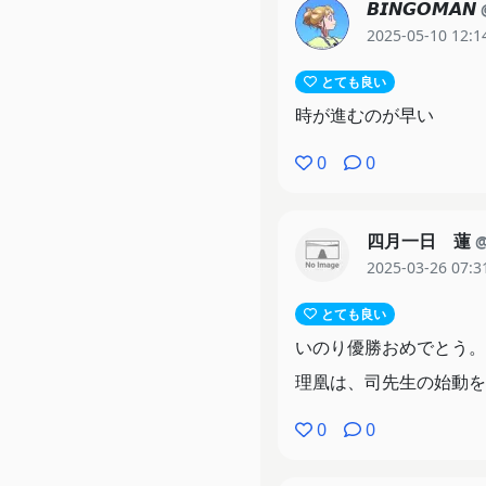
𝘽‌𝙄‌𝙉‌𝙂‌𝙊‌𝙈‌𝘼‌𝙉
2025-05-10 12:1
とても良い
時が進むのが早い
0
0
四月一日 蓮
@
2025-03-26 07:3
とても良い
いのり優勝おめでとう。
理凰は、司先生の始動を
0
0