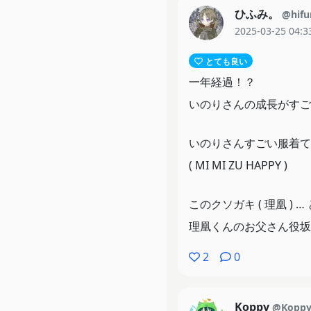
ひふみ。
@hifu
2025-03-25 04:3
とても良い
一年経過！？
いのりさんの成長がすご
いのりさんすごい服着て
( MI MI ZU HAPPY )
このクソガキ ( 理凰 )
理凰くんのお父さん役坂
2
0
Koppy
@Koppy