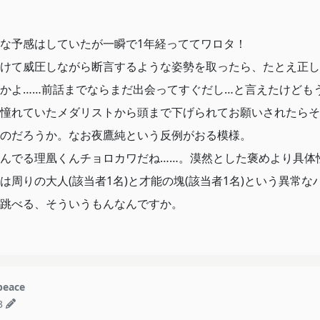
な予感はしていたが一瞬で1年経っててワロタ！
けて威圧しながら断言するような姿勢を取ったら、たとえ正し
かよ……前話までならまだ出会ってすぐだし…と言えたけどもう
憧れていたメダリストから頭まで下げられてお願いされたらそ
のだろうか。なお夜鷹純という反例がおる模様。
んでる理凰くんチョロカワだね……。漠然とした褒めより具体
は周りの大人(該当者1名)と才能の塊(該当者1名)という異常
跳べる、そういうもんなんですか。
peace
3