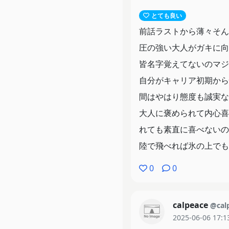
とても良い
前話ラストから薄々そん
圧の強い大人がガキに向
皆名字覚えてないのマジ
自分がキャリア初期から
間はやはり態度も誠実な
大人に褒められて内心喜
れても素直に喜べないの
陸で飛べれば氷の上でも
0
0
calpeace
@cal
2025-06-06 17:1