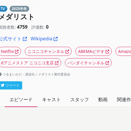
TV
2025年冬
メダリスト
4759
0
視聴者数:
評価数:
公式サイト
Wikipedia
Netflix
ニコニコチャンネル
ABEMAビデオ
Ama
dアニメストア ニコニコ支店
バンダイチャンネル
つるまいかだ・講談社／メダリスト製作委員会
ツイート
エピソード
キャスト
スタッフ
動画
関連作